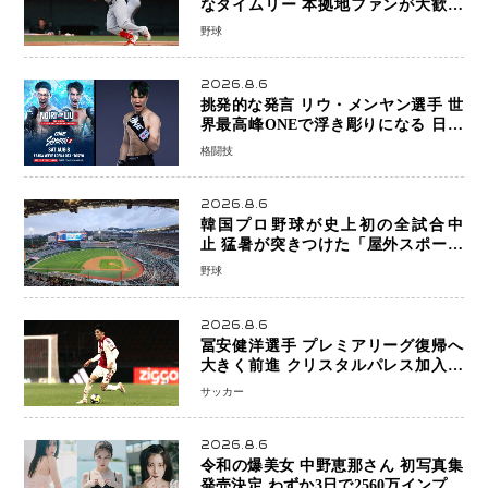
なタイムリー 本拠地ファンが大歓声
笑顔で歓喜
野球
2026.8.6
挑発的な発言 リウ・メンヤン選手 世
界最高峰ONEで浮き彫りになる 日本
キックボクシングが直面する“技術
格闘技
戦”の現在地
2026.8.6
韓国プロ野球が史上初の全試合中
止 猛暑が突きつけた「屋外スポーツ
の限界」 日本発のドーム型施設時代
野球
へ
2026.8.6
冨安健洋選手 プレミアリーグ復帰へ
大きく前進 クリスタルパレス加入目
前 メディカルチェックも通過
サッカー
2026.8.6
令和の爆美女 中野恵那さん 初写真集
発売決定 わずか3日で2560万インプレ