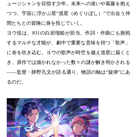
ュージシャンを目指す少年。未来への迷いや葛藤を抱え
つつ、宇宙に浮かぶ星“巡星（めぐりぼし）”で出会う仲
間たちとの冒険に身を投じていく。
ヨウ役は、JO1の白岩瑠姫が担当。作詞・作曲にも挑戦
するマルチな才能が、劇中で重要な意味を持つ「歌声」
に命を吹き込む。ヨウの歌声が時空を越え巡星に届くと
き、原作では描かれなかった数々の謎が解き明かされる
――監督・静野孔文が語る通り、物語の軸は“旋律”にあ
るのだ。