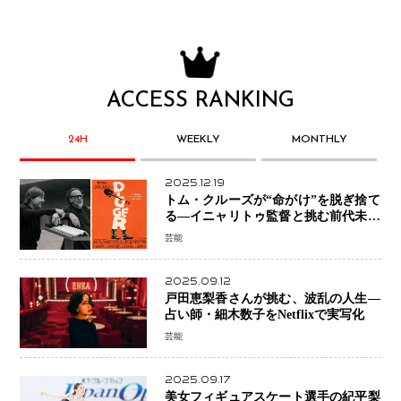
ACCESS RANKING
24H
WEEKLY
MONTHLY
2025.12.19
トム・クルーズが“命がけ”を脱ぎ捨て
る―イニャリトゥ監督と挑む前代未聞
の大惨事コメディ「DIGGER ディガ
芸能
ー」始動
2025.09.12
戸田恵梨香さんが挑む、波乱の人生―
占い師・細木数子をNetflixで実写化
芸能
2025.09.17
美女フィギュアスケート選手の紀平梨