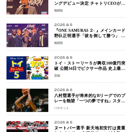
ングデビュー決定 チャトリCEOがサ
プライズ発表 2カ月連続参戦へ
格闘技
2026.8.6
『ONE SAMURAI-２- 』メインカード
野杁正明選手「彼を倒して勝つ」 リ
ウ・メンヤンとの因縁に決着へ 再起
格闘技
を懸けたONEフェザー級トーナメント
初戦
2026.8.6
トイ・ストーリー５が興収100億円突
破 公開34日でピクサー作品 史上最速
日本歴代シリーズ最高更新も目前
芸能
2026.8.6
八村塁選手が将来的なBリーグでのプ
レーを熱望「一つの夢ですね」スター
帰還がリーグ価値を押し上げる可能性
バスケット
2026.8.6
ヌートバー選手 新天地初安打は貴重