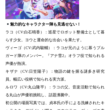
魅力的なキャラクター陣も見逃せない！
ラコ（CV:白石晴香）：巡星でロボット整備士として暮
らす少女。ヨウと運命的な出会いを果たす。
ヴィーゴ（CV:武内駿輔）：ラコが兄のように慕うプル
ガード隊のメンバー。『アナ雪2』オラフ役で知られる
声優が熱演。
キザナ（CV:日笠陽子）：物語の鍵を握る謎多き研究
員。幅広い役柄で知られる実力派。
ルロワ（CV:丸山隆平）：ラコの父。音楽活動で知られ
る丸山が声優初挑戦し、話題沸騰中。
初公開の場面写真では、貞本氏の手による洗練されたキ