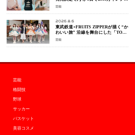
ッションを記録した話題の美貌を凝縮
芸能
2026.8.6
東武鉄道×FRUITS ZIPPERが描く“か
わいい旅” 沿線を舞台にした「TOBU
KAWAII PROJECT」が開幕
芸能
芸能
格闘技
野球
サッカー
バスケット
美容コスメ