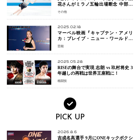
花さんがミラノ五輪出場断念 中部選
手権欠場を発表「安全最優先の判断」
その他
2025.02.18
マーベル映画『キャプテン・アメリ
カ：ブレイブ・ニュー・ワールド』
新ブラック・ウィドウ役のシラ・ハー
芸能
スとは！？
2025.05.28
RISEの舞台で実現 志朗 vs 玖村将史 3
年越しの再戦は世界王座戦に！
格闘技
PICK UP
2026.8.6
吉成名高選手 9月にONEキックボクシ