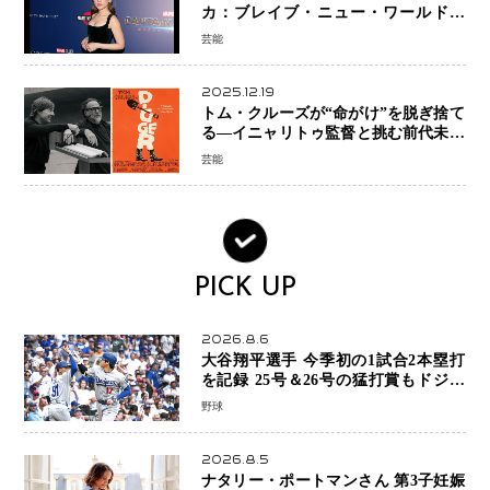
カ：ブレイブ・ニュー・ワールド』
新ブラック・ウィドウ役のシラ・ハー
芸能
スとは！？
2025.12.19
トム・クルーズが“命がけ”を脱ぎ捨て
る―イニャリトゥ監督と挑む前代未聞
の大惨事コメディ「DIGGER ディガ
芸能
ー」始動
PICK UP
2026.8.6
大谷翔平選手 今季初の1試合2本塁打
を記録 25号＆26号の猛打賞もドジャ
ースは今季ワーストの6連敗
野球
2026.8.5
ナタリー・ポートマンさん 第3子妊娠