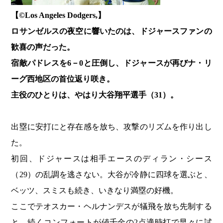
【©️Los Angeles Dodgers,】
ロサンゼルスの夜空に響いたのは、ドジャースファンの
歓喜の声だった。
宿敵パドレスを6－0と圧倒し、ドジャースが再びナ・リ
ーグ西地区の首位返り咲き。
主役のひとりは、やはり大谷翔平選手（31）。
出塁に安打にと存在感を放ち、攻撃のリズムを作り出し
た。
初回、ドジャースは相手エースのディラン・シース
（29）の乱調を逃さない。大谷が冷静に四球を選ぶと、
ベッツ、スミスも続き、いきなり満塁の好機。
ここでテオスカー・ヘルナンデスが犠飛を放ち先制する
と、続くコンフォートが値千金の2点適時打で早々に試