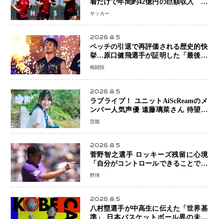
着だけで年間約42億円の巨額収入 世
界最高額級スポンサー契約が示すサッ
サッカー
カーの圧倒的な価値
2026.8.5
ペッチの引退で再評価される歴史的快
挙…原口健飛選手が証明した「最後に
勝ち切る力」
格闘技
2026.8.5
ラブライブ！ ユニットAiScReamのメ
ンバー人気声優 遠藤璃菜さん 待望の
1st写真集が10月6日発売決定！ 沖縄ロ
芸能
ケで魅せる等身大の姿から大人びた表
情まで収録
2026.8.5
菅野智之選手 ロッキーズ残留に心境
「自分がコントロールできることでは
ない」 トレード報道にも冷静な姿勢
野球
2026.8.5
八村塁選手が中高生に伝えた「世界基
準」 日本バスケットボール界の未来