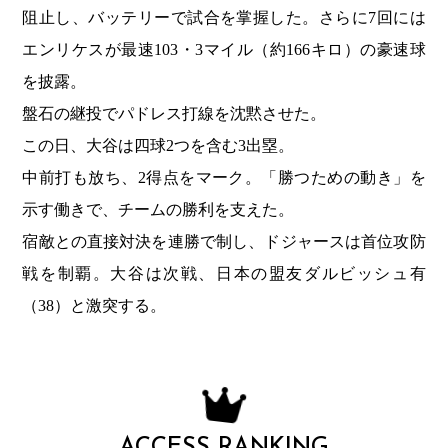
阻止し、バッテリーで試合を掌握した。さらに7回には
エンリケスが最速103・3マイル（約166キロ）の豪速球
を披露。
盤石の継投でパドレス打線を沈黙させた。
この日、大谷は四球2つを含む3出塁。
中前打も放ち、2得点をマーク。「勝つための動き」を
示す働きで、チームの勝利を支えた。
宿敵との直接対決を連勝で制し、ドジャースは首位攻防
戦を制覇。大谷は次戦、日本の盟友ダルビッシュ有
（38）と激突する。
ACCESS RANKING