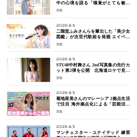
中の心境を語る「嗅覚がとても敏感
に」マタニティフォトも公開
芸能
2026.8.5
二階堂ふみさんらを輩出した「美少女
図鑑」が次世代歌姫を発掘 エイベッ
クスと「美少女歌祭2026」開催決定
芸能
福岡審査を初導入で全国規模へ
2026.8.5
STU48中村舞さん 2nd写真集の先行カ
ット第2弾を公開 北海道ロケで見せ
た“大人の魅力”と新たな挑戦
芸能
2026.8.5
菊地亜美さんのマレーシア 2拠点生活
で注目 海外拠点化による「芸能活動
と税務」の関係とは
芸能
2026.8.5
マンチェスター・ユナイテッド 練習