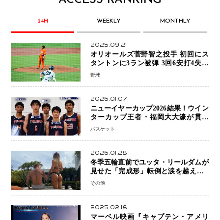
24H
WEEKLY
MONTHLY
2025.09.21
オリオールズ菅野智之投手 初回にス
タントンに3ラン被弾 3回6安打4失点
で降板
野球
2026.01.07
ニューイヤーカップ2026結果！ウイン
ターカップ王者・福岡大大濠が貫禄
V！ 東山は“背番号継承”で新たな物語
バスケット
を刻む
2026.01.28
冬季五輪直前でユッタ・リールダムが
見せた「完成形」転倒と涙を越えて─
ミラノで金を狙うオランダ女王の現在
その他
地
2025.02.18
マーベル映画『キャプテン・アメリ