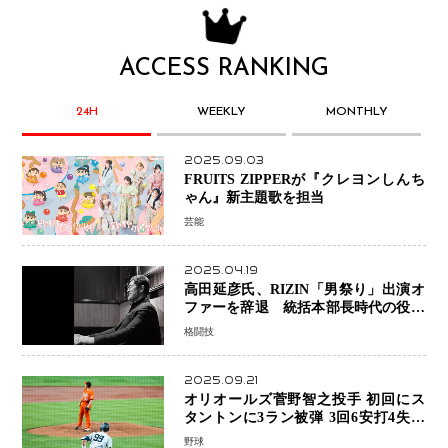
ACCESS RANKING
24H
WEEKLY
MONTHLY
2025.09.03
FRUITS ZIPPERが『クレヨンしんち
ゃん』新主題歌を担当
芸能
2025.04.19
高田延彦氏、RIZIN「男祭り」出演オ
ファーを辞退 統括本部長時代の役目
「すでに終えています」と明言
格闘技
2025.09.21
オリオールズ菅野智之投手 初回にス
タントンに3ラン被弾 3回6安打4失点
で降板
野球