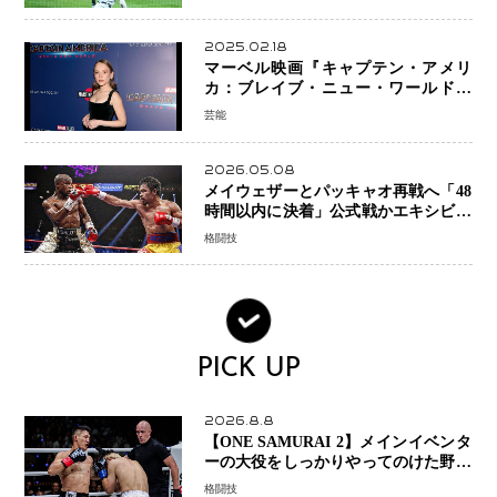
2025.02.18
マーベル映画『キャプテン・アメリ
カ：ブレイブ・ニュー・ワールド』
新ブラック・ウィドウ役のシラ・ハー
芸能
スとは！？
2026.05.08
メイウェザーとパッキャオ再戦へ「48
時間以内に決着」公式戦かエキシビシ
ョンか混迷続く
格闘技
PICK UP
2026.8.8
【ONE SAMURAI 2】メインイベンタ
ーの大役をしっかりやってのけた野杁
正明が衝撃のリベンジ！ リウ・メン
格闘技