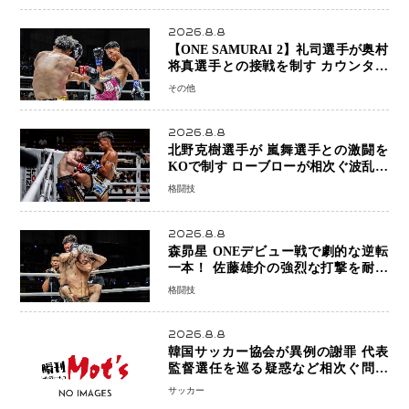
2026.8.8
【ONE SAMURAI 2】礼司選手が奥村
将真選手との接戦を制す カウンター
と正確な打撃で判定勝利
その他
2026.8.8
北野克樹選手が 嵐舞選手との激闘を
KOで制す ローブローが相次ぐ波乱の
展開…涙の勝利「生まれてくる娘のた
格闘技
めに750万円を使いたい」
2026.8.8
森昴星 ONEデビュー戦で劇的な逆転
一本！ 佐藤雄介の強烈な打撃を耐え
抜き、リアネイキッドチョークで勝利
格闘技
2026.8.8
韓国サッカー協会が異例の謝罪 代表
監督選任を巡る疑惑など相次ぐ問題
「組織の刷新」誓う
サッカー