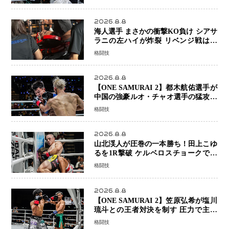
ヤンを1R・2分59秒KO、左カウンタ
ーで完全決着
2026.8.8
海人選手 まさかの衝撃KO負け シアサ
ラニの左ハイが炸裂 リベンジ戦は一
瞬で決着
格闘技
2026.8.8
【ONE SAMURAI 2】都木航佑選手が
中国の強豪ルオ・チャオ選手の猛攻を
受けながらも的確な攻撃で応戦 最後
格闘技
まで打ち合うも判定でチャオに軍配
2026.8.8
山北渓人が圧巻の一本勝ち！田上こゆ
るを1R撃破 ケルベロスチョークで存
在感を示す
格闘技
2026.8.8
【ONE SAMURAI 2】笠原弘希が塩川
琉斗との王者対決を制す 圧力で主導
権を握り判定勝利
格闘技