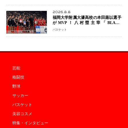
2026.8.8
福岡大学附属大濠高校の本田蕗以選手
がMVP！八村塁主宰「BLACK
SAMURAI SUMMIT 2026」で存在
バスケット
感 NBAへの夢へ大きな一歩「自信に
なった」
芸能
格闘技
野球
サッカー
バスケット
美容コスメ
特集・インタビュー