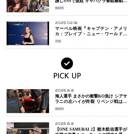
護しSNSで波紋 キャバクラ番組騒動に
参戦…結果的にPR効果も？
格闘技
2025.02.18
マーベル映画『キャプテン・アメリ
カ：ブレイブ・ニュー・ワールド』
新ブラック・ウィドウ役のシラ・ハー
芸能
スとは！？
PICK UP
2026.8.8
海人選手 まさかの衝撃KO負け シアサ
ラニの左ハイが炸裂 リベンジ戦は一
瞬で決着
格闘技
2026.8.8
【ONE SAMURAI 2】都木航佑選手が