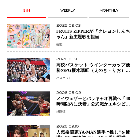
24H
WEEKLY
MONTHLY
2025.09.03
FRUITS ZIPPERが『クレヨンしんち
ゃん』新主題歌を担当
芸能
2026.01.14
高校バスケット ウインターカップ優
勝のPG榎木璃旺（えのき・りお）が
プロの現場へ―。
バスケット
2026.05.08
メイウェザーとパッキャオ再戦へ「48
時間以内に決着」公式戦かエキシビシ
ョンか混迷続く
格闘技
2026.03.10
人気格闘家YA-MAN選手 “推し”を擁