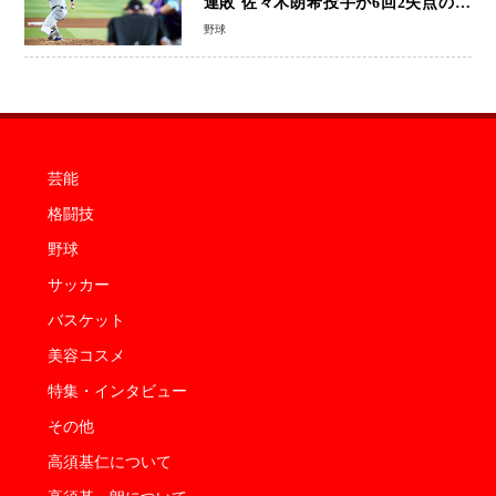
連敗 佐々木朗希投手が6回2失点の力
投も勝利届かず、大谷翔平は好機で悔
野球
しい併殺打
芸能
格闘技
野球
サッカー
バスケット
美容コスメ
特集・インタビュー
その他
高須基仁について