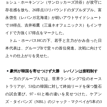
ョシュ・ホーキンソン（サンロッカーズ渋谷）が攻守に
存在感を放ち、26得点13リバウンドのダブルダブル。富
永啓生（レバンガ北海道）が鋭いアウトサイドシュート
で18得点、吉井裕鷹（三遠ネオフェニックス）もインサ
イドで力強く17得点をマークした。
トム・ホーバスHCの下、若手と主力がかみ合った日
本代表は、グループBで堂々の首位発進。次戦に向けて
上々の仕上がりを見せた。
豪州が韓国を寄せつけず大勝 レバノンは接戦制す
一方のグループAでは、世界ランキング7位のオース
トラリアが、53位の韓国に対して終始リードを保つ盤石
の試合運び。97－61と格の違いを見せつけた。ケアン
ズ・タイパンズ（NBL）のジャック・マクベイが5本の3