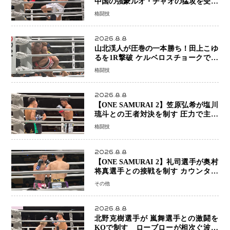
中国の強豪ルオ・チャオの猛攻を受け
ながらも的確な攻撃で応戦 最後まで
格闘技
打ち合うも判定でチャオに軍配
2026.8.8
山北渓人が圧巻の一本勝ち！田上こゆ
るを1R撃破 ケルベロスチョークで存
在感を示す
格闘技
2026.8.8
【ONE SAMURAI 2】笠原弘希が塩川
琉斗との王者対決を制す 圧力で主導
権を握り判定勝利
格闘技
2026.8.8
【ONE SAMURAI 2】礼司選手が奥村
将真選手との接戦を制す カウンター
と正確な打撃で判定勝利
その他
2026.8.8
北野克樹選手が 嵐舞選手との激闘を
KOで制す ローブローが相次ぐ波乱