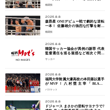
の展開…涙の勝利「生まれてくる娘の
格闘技
ために750万円を使いたい」
2026.8.8
森昴星 ONEデビュー戦で劇的な逆転
一本！ 佐藤雄介の強烈な打撃を耐え
抜き、リアネイキッドチョークで勝利
格闘技
2026.8.8
韓国サッカー協会が異例の謝罪 代表
監督選任を巡る疑惑など相次ぐ問題
「組織の刷新」誓う
サッカー
2026.8.8
福岡大学附属大濠高校の本田蕗以選手
がMVP！八村塁主宰「BLACK
SAMURAI SUMMIT 2026」で存在
バスケット
感 NBAへの夢へ大きな一歩「自信に
なった」
2026.8.8
ドジャース まさかの逆転サヨナラで7