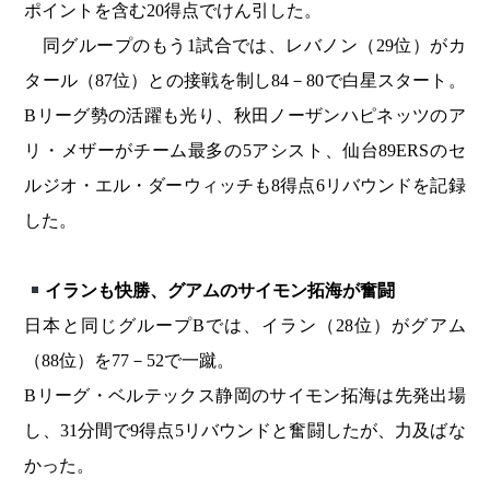
ポイントを含む20得点でけん引した。
同グループのもう1試合では、レバノン（29位）がカ
タール（87位）との接戦を制し84－80で白星スタート。
Bリーグ勢の活躍も光り、秋田ノーザンハピネッツのア
リ・メザーがチーム最多の5アシスト、仙台89ERSのセ
ルジオ・エル・ダーウィッチも8得点6リバウンドを記録
した。
イランも快勝、グアムのサイモン拓海が奮闘
日本と同じグループBでは、イラン（28位）がグアム
（88位）を77－52で一蹴。
Bリーグ・ベルテックス静岡のサイモン拓海は先発出場
し、31分間で9得点5リバウンドと奮闘したが、力及ばな
かった。