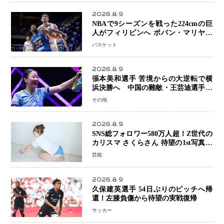
2026.8.9
NBAで9シーズンを戦った224cmの巨
人がフィリピンへ ボバン・マリヤノ
ビッチ ジョーンズカップで新たな挑
バスケット
戦
2026.8.9
張本美和選手 苦境からの大逆転で横
浜決勝へ 中国の難敵・王芸迪選手を
撃破「ここからまた行くぞ」兄・智和
その他
選手との兄妹Vにも期待
2026.8.9
SNS総フォロワー580万人超！Z世代の
カリスマ さくらさん 待望の1st写真集
が11月5日発売決定 沖縄で“今しか残
芸能
せない姿”を撮影
2026.8.9
久保建英選手 54日ぶりのピッチへ帰
還！左膝負傷から待望の実戦復帰
サッカー