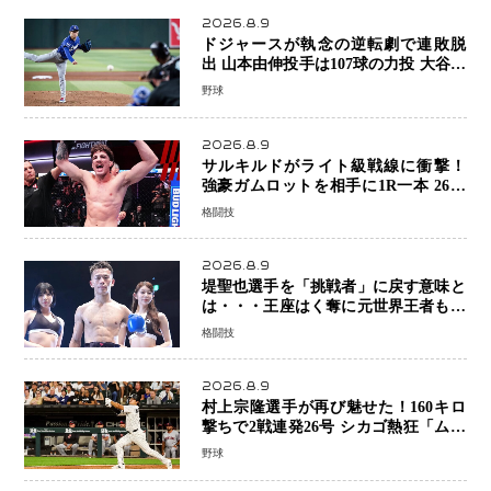
2026.8.9
ドジャースが執念の逆転劇で連敗脱
出 山本由伸投手は107球の力投 大谷翔
平選手が延長10回に勝利を呼び込む一
野球
打！
2026.8.9
サルキルドがライト級戦線に衝撃！
強豪ガムロットを相手に1R一本 26歳
の豪州の新星が「トップ戦線」へ名乗
格闘技
り
2026.8.9
堤聖也選手を「挑戦者」に戻す意味と
は・・・王座はく奪に元世界王者も疑
問符 見たいのは井上拓真選手、那須
格闘技
川天心選手との交錯
2026.8.9
村上宗隆選手が再び魅せた！160キロ
撃ちで2戦連発26号 シカゴ熱狂「ムネ
はスターだ」米ファンの人気も急上昇
野球