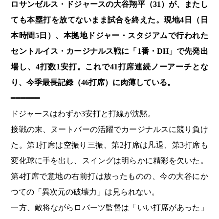
ロサンゼルス・ドジャースの大谷翔平（31）が、またし
ても本塁打を放てないまま試合を終えた。現地4日（日
本時間5日）、本拠地ドジャー・スタジアムで行われた
セントルイス・カージナルス戦に「1番・DH」で先発出
場し、4打数1安打。
これで41打席連続ノーアーチとな
り、今季最長記録（46打席）に肉薄している。
━━━━━━
ドジャースはわずか3安打と打線が沈黙。
接戦の末、ヌートバーの活躍でカージナルスに競り負け
た。第1打席は空振り三振、第2打席は凡退、第3打席も
変化球に手を出し、スイングは明らかに精彩を欠いた。
第4打席で意地の右前打は放ったものの、今の大谷にか
つての「異次元の破壊力」は見られない。
一方、敵将ながらロバーツ監督は「いい打席があった」