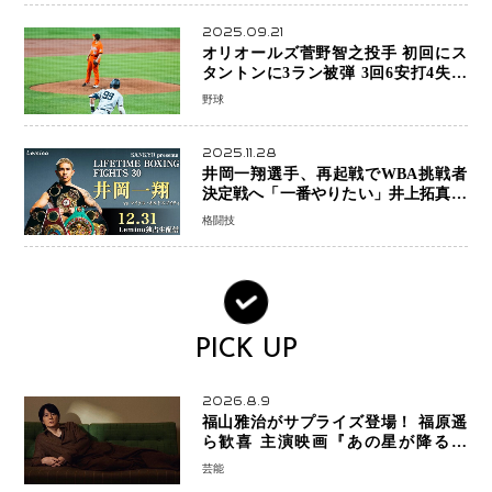
2025.09.21
オリオールズ菅野智之投手 初回にス
タントンに3ラン被弾 3回6安打4失点
で降板
野球
2025.11.28
井岡一翔選手、再起戦でWBA挑戦者
決定戦へ「一番やりたい」井上拓真選
手との戦いも視野に
格闘技
PICK UP
2026.8.9
福山雅治がサプライズ登場！ 福原遥
ら歓喜 主演映画『あの星が降る丘
で、君とまた出会いたい。』舞台あい
芸能
さつで大歓声