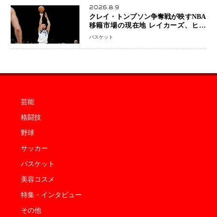
2026.8.9
クレイ・トンプソン争奪戦が映すNBA
移籍市場の現在地 レイカーズ、ヒー
トが注目する36歳の名シューターをマ
バスケット
ーベリックスが簡単に手放せない理由
芸能
格闘技
野球
サッカー
バスケット
美容コスメ
特集・インタビュー
その他