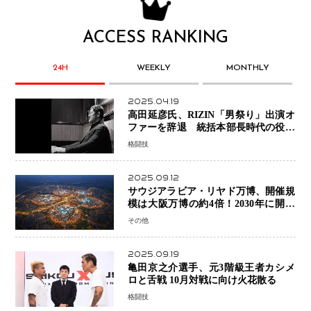
ACCESS RANKING
24H
WEEKLY
MONTHLY
2025.04.19
高田延彦氏、RIZIN「男祭り」出演オ
ファーを辞退 統括本部長時代の役目
「すでに終えています」と明言
格闘技
2025.09.12
サウジアラビア・リヤド万博、開催規
模は大阪万博の約4倍！2030年に開幕
予定
その他
2025.09.19
亀田京之介選手、元3階級王者カシメ
ロと舌戦 10月対戦に向け火花散る
格闘技