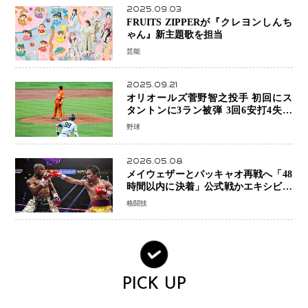
2025.09.03
FRUITS ZIPPERが『クレヨンしんち
ゃん』新主題歌を担当
芸能
2025.09.21
オリオールズ菅野智之投手 初回にス
タントンに3ラン被弾 3回6安打4失点
で降板
野球
2026.05.08
メイウェザーとパッキャオ再戦へ「48
時間以内に決着」公式戦かエキシビシ
ョンか混迷続く
格闘技
PICK UP