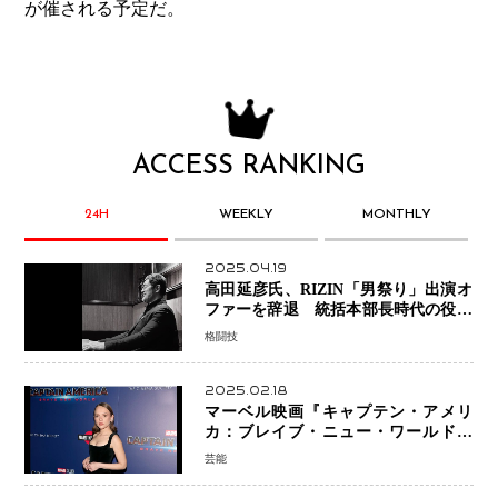
が催される予定だ。
ACCESS RANKING
24H
WEEKLY
MONTHLY
2025.04.19
高田延彦氏、RIZIN「男祭り」出演オ
ファーを辞退 統括本部長時代の役目
「すでに終えています」と明言
格闘技
2025.02.18
マーベル映画『キャプテン・アメリ
カ：ブレイブ・ニュー・ワールド』
新ブラック・ウィドウ役のシラ・ハー
芸能
スとは！？