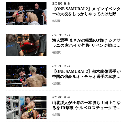
2026.8.8
【ONE SAMURAI 2】メインイベンタ
ーの大役をしっかりやってのけた野杁
正明が衝撃のリベンジ！ リウ・メン
格闘技
ヤンを1R・2分59秒KO、左カウンタ
ーで完全決着
2026.8.8
海人選手 まさかの衝撃KO負け シアサ
ラニの左ハイが炸裂 リベンジ戦は一
瞬で決着
格闘技
2026.8.8
【ONE SAMURAI 2】都木航佑選手が
中国の強豪ルオ・チャオ選手の猛攻を
受けながらも的確な攻撃で応戦 最後
格闘技
まで打ち合うも判定でチャオに軍配
2026.8.8
山北渓人が圧巻の一本勝ち！田上こゆ
るを1R撃破 ケルベロスチョークで存
在感を示す
格闘技