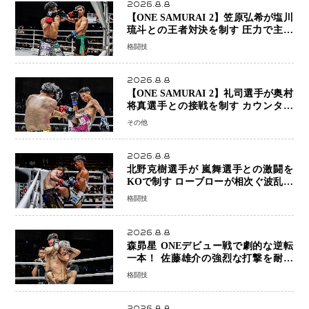
2026.8.8
【ONE SAMURAI 2】笠原弘希が塩川
琉斗との王者対決を制す 圧力で主導
権を握り判定勝利
格闘技
2026.8.8
【ONE SAMURAI 2】礼司選手が奥村
将真選手との接戦を制す カウンター
と正確な打撃で判定勝利
その他
2026.8.8
北野克樹選手が 嵐舞選手との激闘を
KOで制す ローブローが相次ぐ波乱の
展開…涙の勝利「生まれてくる娘のた
格闘技
めに750万円を使いたい」
2026.8.8
森昴星 ONEデビュー戦で劇的な逆転
一本！ 佐藤雄介の強烈な打撃を耐え
抜き、リアネイキッドチョークで勝利
格闘技
2026.8.8