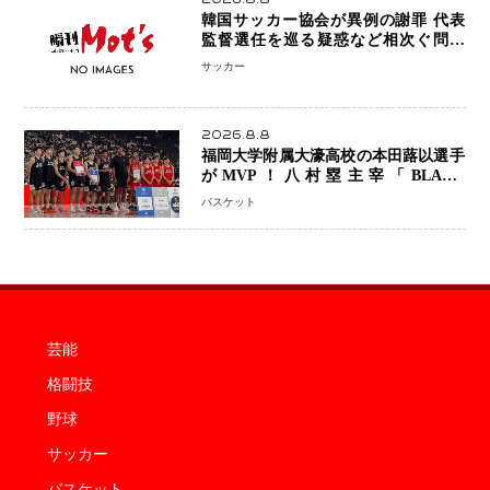
韓国サッカー協会が異例の謝罪 代表
監督選任を巡る疑惑など相次ぐ問題
「組織の刷新」誓う
サッカー
2026.8.8
福岡大学附属大濠高校の本田蕗以選手
がMVP！八村塁主宰「BLACK
SAMURAI SUMMIT 2026」で存在
バスケット
感 NBAへの夢へ大きな一歩「自信に
なった」
芸能
格闘技
野球
サッカー
バスケット