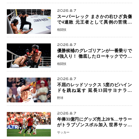
2026.8.7
スーパーレック まさかの右ひざ負傷
で4連敗 元王者として異例の苦境…
「アクシデント」でも消えない危険信
格闘技
号
2026.8.7
優勝候補のグレゴリアンが一番乗りで
4強入り！ 徹底したローキックでウス
ビャンを攻略、判定勝利
格闘技
2026.8.7
不屈のレッドソックス 5度のビハイン
ドを跳ね返す 延長13回サヨナラ勝
ち 吉田正尚選手も2安打1打点で貢献 4
野球
得点以上は驚異の28連勝
2026.8.7
年俸31億円にグッズ売上20％…サラー
がトラブゾンスポル加入 世界サッカ
ーは「五大リーグ一強」から新時代へ
サッカー