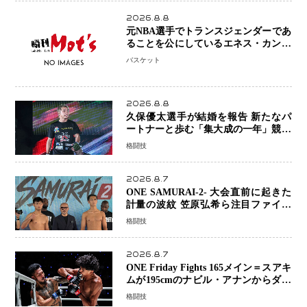
2026.8.8
元NBA選手でトランスジェンダーであ
ることを公にしているエネス・カンタ
ーがWNBAドラフト参戦を表明「参加
バスケット
資格を満たしている」異例の挑戦、そ
の背景に女子スポーツを巡る議論
2026.8.8
久保優太選手が結婚を報告 新たなパ
ートナーと歩む「集大成の一年」競技
生活を支える存在に感謝
格闘技
2026.8.7
ONE SAMURAI-2- 大会直前に起きた
計量の波紋 笠原弘希ら注目ファイタ
ーは契約体重で決戦へ、山本歩夢と平
格闘技
山諒選手戦は中止に
2026.8.7
ONE Friday Fights 165メイン＝スアキ
ムが195cmのナビル・アナンからダウ
ン奪取！猛反撃を耐え抜き判定勝利、
格闘技
8連勝を達成