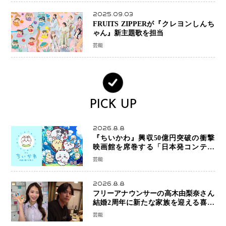
2025.09.03
FRUITS ZIPPERが『クレヨンしんち
ゃん』新主題歌を担当
芸能
PICK UP
2026.8.8
『ちいかわ』興収50億円突破の衝撃
映画館を席巻する「日本発コンテン
ツ」の強さ スパイダーマン、モアナ
芸能
ら世界級作品と並ぶ存在感
2026.8.8
フリーアナウンサーの高木由梨奈さん
結婚2周年に新たな家族を迎える喜び
を報告 夫・岸田タツヤさんと連名
芸能
「夫婦ともに幸せに感じています」