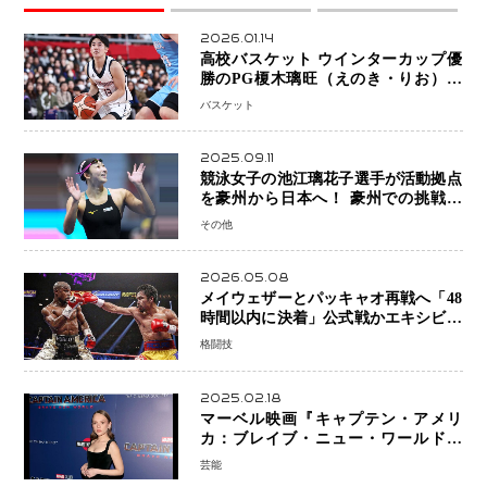
2026.01.14
高校バスケット ウインターカップ優
勝のPG榎木璃旺（えのき・りお）が
プロの現場へ―。
バスケット
2025.09.11
競泳女子の池江璃花子選手が活動拠点
を豪州から日本へ！ 豪州での挑戦を
糧に、28年ロサンゼルス五輪へ再始動
その他
2026.05.08
メイウェザーとパッキャオ再戦へ「48
時間以内に決着」公式戦かエキシビシ
ョンか混迷続く
格闘技
2025.02.18
マーベル映画『キャプテン・アメリ
カ：ブレイブ・ニュー・ワールド』
新ブラック・ウィドウ役のシラ・ハー
芸能
スとは！？