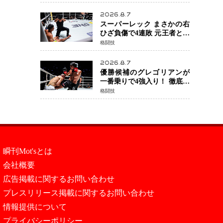
取！猛反撃を耐え抜き判定
勝利、8連勝を達成
2026.8.7
スーパーレック まさかの右
ひざ負傷で4連敗 元王者とし
て異例の苦境…「アクシデ
格闘技
ント」でも消えない危険信
号
2026.8.7
優勝候補のグレゴリアンが
一番乗りで4強入り！ 徹底し
たローキックでウスビャン
格闘技
を攻略、判定勝利
瞬刊Mot'sとは
会社概要
広告掲載に関するお問い合わせ
プレスリリース掲載に関するお問い合わせ
情報提供について
プライバシーポリシー