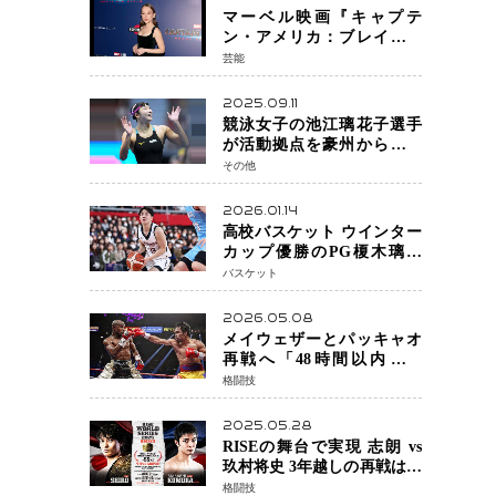
マーベル映画『キャプテ
ン・アメリカ：ブレイブ・
ニュー・ワールド』 新ブラ
芸能
ック・ウィドウ役のシラ・
ハースとは！？
2025.09.11
競泳女子の池江璃花子選手
が活動拠点を豪州から日本
へ！ 豪州での挑戦を糧に、
その他
28年ロサンゼルス五輪へ再
始動
2026.01.14
高校バスケット ウインター
カップ優勝のPG榎木璃旺
（えのき・りお）がプロの
バスケット
現場へ―。
2026.05.08
メイウェザーとパッキャオ
再戦へ「48時間以内に決
着」公式戦かエキシビショ
格闘技
ンか混迷続く
2025.05.28
RISEの舞台で実現 志朗 vs
玖村将史 3年越しの再戦は世
界王座戦に！
格闘技