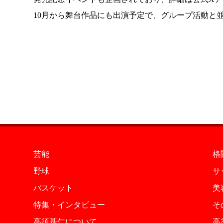
10月から舞台作品にも出演予定で、グループ活動と
芸能
格
野球
サ
バスケット
美
特集・インタビュー
そ
高須基仁について
高