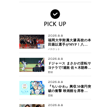
PICK UP
2026.8.8
福岡大学附属大濠高校の本
田蕗以選手がMVP！八村塁
主宰「BLACK SAMURAI
バスケット
SUMMIT 2026」で存在感
NBAへの夢へ大きな一歩
2026.8.8
「自信になった」
ドジャース まさかの逆転サ
ヨナラで7連敗 佐々木朗希投
手が6回2失点の力投も勝利
野球
届かず、大谷翔平は好機で
悔しい併殺打
2026.8.8
『ちいかわ』興収50億円突
破の衝撃 映画館を席巻する
「日本発コンテンツ」の強
芸能
さ スパイダーマン、モア
ナら世界級作品と並ぶ存在
2026.8.8