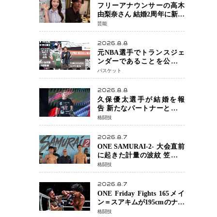
感
フリーアナウンサーの高木
由梨奈さん 結婚2周年に新た
な家族を迎える喜びを報
芸能
告 夫・岸田タツヤさんと
連名「夫婦ともに幸せに感
2026.8.8
じています」
元NBA選手でトランスジェ
ンダーであることを公にし
ているエネス・カンターが
バスケット
WNBAドラフト参戦を表明
「参加資格を満たしてい
2026.8.8
る」異例の挑戦、その背景
久保優太選手が結婚を報
に女子スポーツを巡る議論
告 新たなパートナーと歩む
「集大成の一年」競技生活
格闘技
を支える存在に感謝
2026.8.7
ONE SAMURAI-2- 大会直前
に起きた計量の波紋 笠原弘
希ら注目ファイターは契約
格闘技
体重で決戦へ、山本歩夢と
平山諒選手戦は中止に
2026.8.7
ONE Friday Fights 165メイ
ン＝スアキムが195cmのナビ
ル・アナンからダウン奪
格闘技