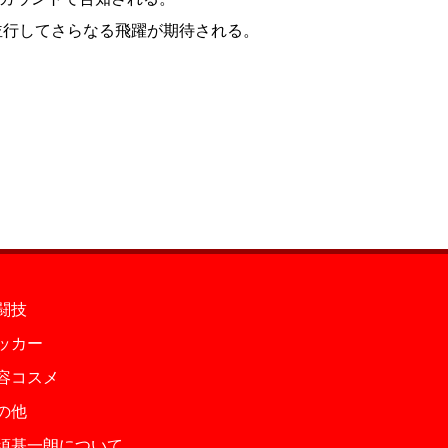
並行してさらなる飛躍が期待される。
闘技
ッカー
容コスメ
の他
須基一朗について