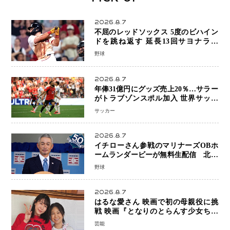
2026.8.7
不屈のレッドソックス 5度のビハイン
ドを跳ね返す 延長13回サヨナラ勝
ち 吉田正尚選手も2安打1打点で貢献 4
野球
得点以上は驚異の28連勝
2026.8.7
年俸31億円にグッズ売上20％…サラー
がトラブゾンスポル加入 世界サッカ
ーは「五大リーグ一強」から新時代へ
サッカー
2026.8.7
イチローさん参戦のマリナーズOBホ
ームランダービーが無料生配信 北米
ならではの“魅せる興行”に世界が注目
野球
2026.8.7
はるな愛さん 映画で初の母親役に挑
戦 映画『となりのとらんす少女ちゃ
ん』11月7日公開 未来の自分との対話
芸能
を描く注目作