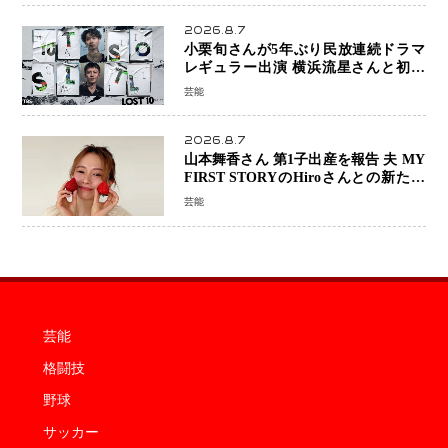
2026.8.7
小栗旬さんが5年ぶり民放連続ドラマ
レギュラー出演 横浜流星さんと初共
演『LOST10』で異色バディ結成
芸能
2026.8.7
山本舞香さん 第1子出産を報告 夫 MY
FIRST STORYのHiroさんとの新たな
家族生活「母子ともに健康」
芸能
芸能
格闘技
野球
サッカー