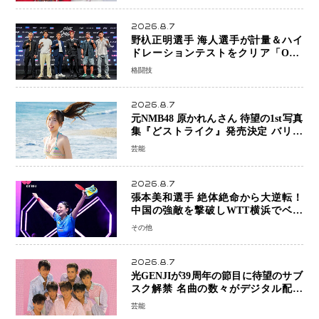
2026.8.7
野杁正明選手 海人選手が計量＆ハイ
ドレーションテストをクリア「ONE
SAMURAI 2」決戦へ万全の準備整う
格闘技
2026.8.7
元NMB48 原かれんさん 待望の1st写真
集『どストライク』発売決定 バリで
魅せる25歳の新境地
芸能
2026.8.7
張本美和選手 絶体絶命から大逆転！
中国の強敵を撃破しWTT横浜でベス
ト8進出
その他
2026.8.7
光GENJIが39周年の節目に待望のサブ
スク解禁 名曲の数々がデジタル配信
へ 40周年へ向け1年間で全作品を順次
芸能
公開