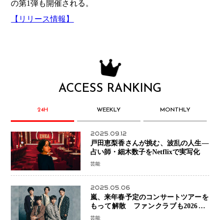
の第1弾も開催される。
【リリース情報】
ACCESS RANKING
24H
WEEKLY
MONTHLY
2025.09.12
戸田恵梨香さんが挑む、波乱の人生―
占い師・細木数子をNetflixで実写化
芸能
2025.05.06
嵐、来年春予定のコンサートツアーを
もって解散 ファンクラブも2026年5
月末で活動終了
芸能