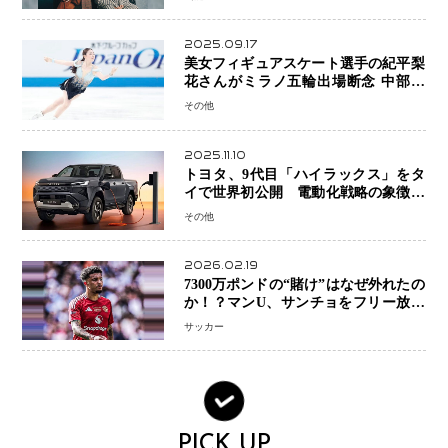
2025.09.17
美女フィギュアスケート選手の紀平梨
花さんがミラノ五輪出場断念 中部選
手権欠場を発表「安全最優先の判断」
その他
2025.11.10
トヨタ、9代目「ハイラックス」をタ
イで世界初公開 電動化戦略の象徴と
なるBEVモデルを初設定
その他
2026.02.19
7300万ポンドの“賭け”はなぜ外れたの
か！？マンU、サンチョをフリー放出
へ・・・補強戦略の転換点に
サッカー
PICK UP