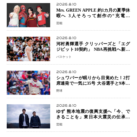
2026.8.10
Mrs. GREEN APPLE 約1カ月の夏季休
暇へ 3人そろって創作の“充電期
間”「自分らしいインプットを」
芸能
2026.8.10
河村勇輝選手 クリッパーズと「エグ
ジビット10契約」 NBA再挑戦へ新た
な一歩、八村塁選手との共闘にも期待
バスケット
2026.8.10
シュワバーが眠りから目覚めた！2打
席連発で一気に35号 大谷選手と9本差
に 本塁打王争いで単独トップ浮上
野球
2026.8.10
ゆず 熊本地震の復興支援へ「今、で
きることを」東日本大震災の伝承歌
「幾重」ライブ音源を配信、収益を全
芸能
額寄付