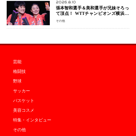
2026.8.10
張本智和選手＆美和選手が兄妹そろっ
て頂点！ WTTチャンピオンズ横浜で
史上初の快挙 2人で約1264万円の優
その他
勝賞金
芸能
格闘技
野球
サッカー
バスケット
美容コスメ
特集・インタビュー
その他