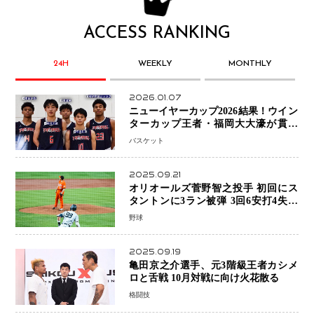
ACCESS RANKING
24H
WEEKLY
MONTHLY
2026.01.07
ニューイヤーカップ2026結果！ウイン
ターカップ王者・福岡大大濠が貫禄
V！ 東山は“背番号継承”で新たな物語
バスケット
を刻む
2025.09.21
オリオールズ菅野智之投手 初回にス
タントンに3ラン被弾 3回6安打4失点
で降板
野球
2025.09.19
亀田京之介選手、元3階級王者カシメ
ロと舌戦 10月対戦に向け火花散る
格闘技