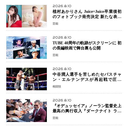
2026.8.10
植村あかりさん Juice=Juice卒業後初
のフォトブック発売決定 新たな表現
者としての“今”を凝縮
芸能
2026.8.10
TUBE 40周年の軌跡がスクリーンに 初
の長編映画で舞台裏も公開
芸能
2026.8.10
中谷潤人選手を苦しめたセバスチャ
ン・エルナンデスが再起戦で圧巻
KO 2回で相手を沈める…次戦は亀田
格闘技
京之介
2026.8.10
『オデュッセイア』ノーラン監督史上
最高の興行収入『ダークナイト ライ
ジング』超え、世界で11億ドル突破
芸能