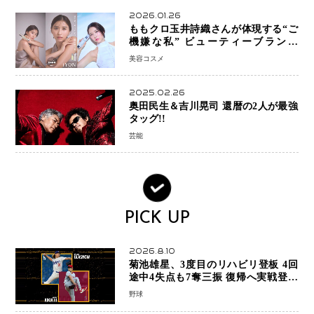
2026.01.26
ももクロ玉井詩織さんが体現する“ご
機嫌な私” ビューティーブランド
「iYON」が描く新しいスキンケア体
美容コスメ
験
2025.02.26
奥田民生＆吉川晃司 還暦の2人が最強
タッグ!!
芸能
PICK UP
2026.8.10
菊池雄星、3度目のリハビリ登板 4回
途中4失点も7奪三振 復帰へ実戦登板
を重ねる
野球