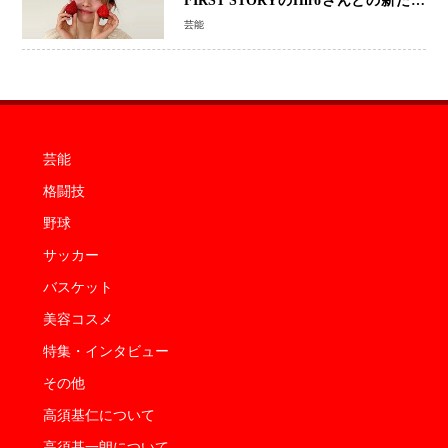
FIRST STORYのHiroさんとの新たな
家族生活「母子ともに健康」
芸能
芸能
格闘技
野球
サッカー
バスケット
美容コスメ
特集・インタビュー
その他
高須基仁について
高須基一朗について