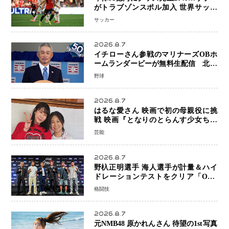
がトラブゾンスポル加入 世界サッカ
ーは「五大リーグ一強」から新時代へ
サッカー
2026.8.7
イチローさん参戦のマリナーズOBホ
ームランダービーが無料生配信 北米
ならではの“魅せる興行”に世界が注目
野球
2026.8.7
はるな愛さん 映画で初の母親役に挑
戦 映画『となりのとらんす少女ちゃ
ん』11月7日公開 未来の自分との対話
芸能
を描く注目作
2026.8.7
野杁正明選手 海人選手が計量＆ハイ
ドレーションテストをクリア「ONE
SAMURAI 2」決戦へ万全の準備整う
格闘技
2026.8.7
元NMB48 原かれんさん 待望の1st写真