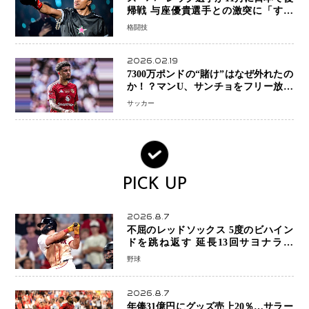
帰戦 与座優貴選手との激突に「すべ
ての技術を見せたい」
格闘技
2026.02.19
7300万ポンドの“賭け”はなぜ外れたの
か！？マンU、サンチョをフリー放出
へ・・・補強戦略の転換点に
サッカー
PICK UP
2026.8.7
不屈のレッドソックス 5度のビハイン
ドを跳ね返す 延長13回サヨナラ勝
ち 吉田正尚選手も2安打1打点で貢献 4
野球
得点以上は驚異の28連勝
2026.8.7
年俸31億円にグッズ売上20％…サラー