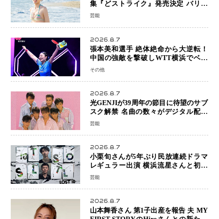
集『どストライク』発売決定 バリで
魅せる25歳の新境地
芸能
2026.8.7
張本美和選手 絶体絶命から大逆転！
中国の強敵を撃破しWTT横浜でベス
ト8進出
その他
2026.8.7
光GENJIが39周年の節目に待望のサブ
スク解禁 名曲の数々がデジタル配信
へ 40周年へ向け1年間で全作品を順次
芸能
公開
2026.8.7
小栗旬さんが5年ぶり民放連続ドラマ
レギュラー出演 横浜流星さんと初共
演『LOST10』で異色バディ結成
芸能
2026.8.7
山本舞香さん 第1子出産を報告 夫 MY