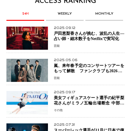
ACCESS RANKING
24H
WEEKLY
MONTHLY
2025.09.12
戸田恵梨香さんが挑む、波乱の人生―
占い師・細木数子をNetflixで実写化
芸能
2025.05.06
嵐、来年春予定のコンサートツアーを
もって解散 ファンクラブも2026年5
月末で活動終了
芸能
2025.09.17
美女フィギュアスケート選手の紀平梨
花さんがミラノ五輪出場断念 中部選
手権欠場を発表「安全最優先の判断」
その他
2025.07.31
スーパーレック選手が11月に日本で復