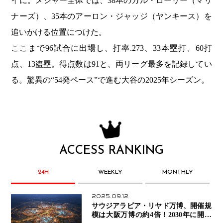
イに。メジャー全体では、38本のカル・ローリー（マリ
ナーズ）、35本のアーロン・ジャッジ（ヤンキース）を
追いかける位置につけた。
ここまで96試合に出場し、打率.273、33本塁打、60打
点、13盗塁。得点数は91と、両リーグ最多を記録してい
る。驚異の“54発ペース”で進む大谷の2025年シーズン。
ACCESS RANKING
24H
WEEKLY
MONTHLY
2025.09.12
サウジアラビア・リヤド万博、開催規
模は大阪万博の約4倍！2030年に開幕