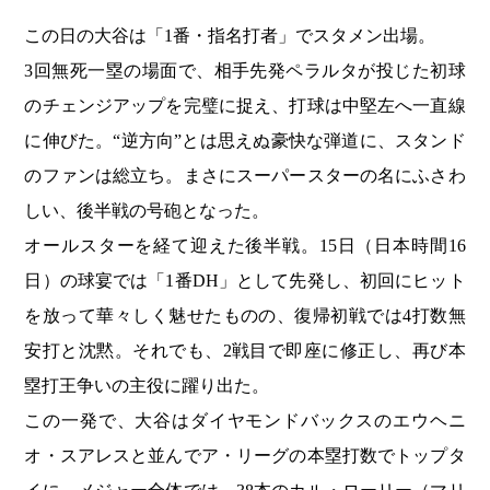
この日の大谷は「1番・指名打者」でスタメン出場。
3回無死一塁の場面で、相手先発ペラルタが投じた初球
のチェンジアップを完璧に捉え、打球は中堅左へ一直線
に伸びた。“逆方向”とは思えぬ豪快な弾道に、スタンド
のファンは総立ち。まさにスーパースターの名にふさわ
しい、後半戦の号砲となった。
オールスターを経て迎えた後半戦。15日（日本時間16
日）の球宴では「1番DH」として先発し、初回にヒット
を放って華々しく魅せたものの、復帰初戦では4打数無
安打と沈黙。それでも、2戦目で即座に修正し、再び本
塁打王争いの主役に躍り出た。
この一発で、大谷はダイヤモンドバックスのエウヘニ
オ・スアレスと並んでア・リーグの本塁打数でトップタ