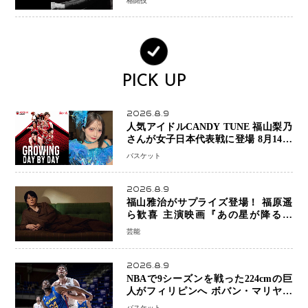
格闘技
PICK UP
2026.8.9
人気アイドルCANDY TUNE 福山梨乃
さんが女子日本代表戦に登場 8月14日
「三井不動産カップ」でスペシャルゲ
バスケット
スト 大のバスケ好きとして魅力を発
信
2026.8.9
福山雅治がサプライズ登場！ 福原遥
ら歓喜 主演映画『あの星が降る丘
で、君とまた出会いたい。』舞台あい
芸能
さつで大歓声
2026.8.9
NBAで9シーズンを戦った224cmの巨
人がフィリピンへ ボバン・マリヤノ
ビッチ ジョーンズカップで新たな挑
バスケット