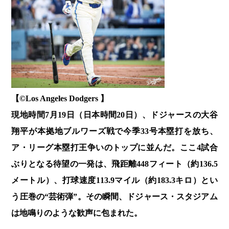
【©️Los Angeles Dodgers 】
現地時間7月19日（日本時間20日）、ドジャースの大谷
翔平が本拠地ブルワーズ戦で今季33号本塁打を放ち、
ア・リーグ本塁打王争いのトップに並んだ。ここ4試合
ぶりとなる待望の一発は、飛距離448フィート（約136.5
メートル）、打球速度113.9マイル（約183.3キロ）とい
う圧巻の“芸術弾”。その瞬間、ドジャース・スタジアム
は地鳴りのような歓声に包まれた。