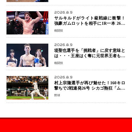
打！
2026.8.9
サルキルドがライト級戦線に衝撃！
強豪ガムロットを相手に1R一本 26歳
の豪州の新星が「トップ戦線」へ名乗
格闘技
り
2026.8.9
堤聖也選手を「挑戦者」に戻す意味と
は・・・王座はく奪に元世界王者も疑
問符 見たいのは井上拓真選手、那須
格闘技
川天心選手との交錯
2026.8.9
村上宗隆選手が再び魅せた！160キロ
撃ちで2戦連発26号 シカゴ熱狂「ムネ
はスターだ」米ファンの人気も急上昇
野球