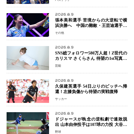
戦
2026.8.9
張本美和選手 苦境からの大逆転で横
浜決勝へ 中国の難敵・王芸迪選手を
撃破「ここからまた行くぞ」兄・智和
その他
選手との兄妹Vにも期待
2026.8.9
SNS総フォロワー580万人超！Z世代の
カリスマ さくらさん 待望の1st写真集
が11月5日発売決定 沖縄で“今しか残
芸能
せない姿”を撮影
2026.8.9
久保建英選手 54日ぶりのピッチへ帰
還！左膝負傷から待望の実戦復帰
サッカー
2026.8.9
ドジャースが執念の逆転劇で連敗脱
出 山本由伸投手は107球の力投 大谷翔
平選手が延長10回に勝利を呼び込む一
野球