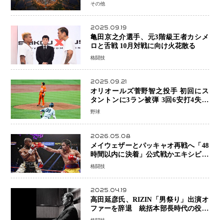
予定
その他
2025.09.19
亀田京之介選手、元3階級王者カシメ
ロと舌戦 10月対戦に向け火花散る
格闘技
2025.09.21
オリオールズ菅野智之投手 初回にス
タントンに3ラン被弾 3回6安打4失点
で降板
野球
2026.05.08
メイウェザーとパッキャオ再戦へ「48
時間以内に決着」公式戦かエキシビシ
ョンか混迷続く
格闘技
2025.04.19
高田延彦氏、RIZIN「男祭り」出演オ
ファーを辞退 統括本部長時代の役目
「すでに終えています」と明言