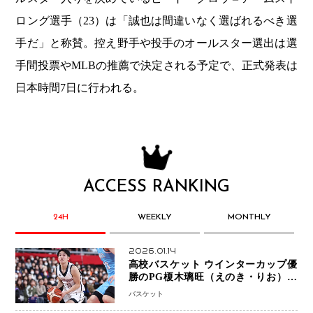
ロング選手（23）は「誠也は間違いなく選ばれるべき選
手だ」と称賛。控え野手や投手のオールスター選出は選
手間投票やMLBの推薦で決定される予定で、正式発表は
日本時間7日に行われる。
ACCESS RANKING
24H
WEEKLY
MONTHLY
2026.01.14
高校バスケット ウインターカップ優
勝のPG榎木璃旺（えのき・りお）が
プロの現場へ―。
バスケット