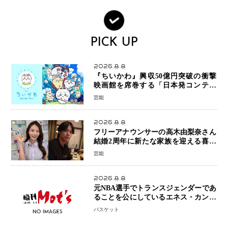
PICK UP
2026.8.8
『ちいかわ』興収50億円突破の衝撃
映画館を席巻する「日本発コンテン
ツ」の強さ スパイダーマン、モアナ
芸能
ら世界級作品と並ぶ存在感
2026.8.8
フリーアナウンサーの高木由梨奈さん
結婚2周年に新たな家族を迎える喜び
を報告 夫・岸田タツヤさんと連名
芸能
「夫婦ともに幸せに感じています」
2026.8.8
元NBA選手でトランスジェンダーであ
ることを公にしているエネス・カンタ
ーがWNBAドラフト参戦を表明「参加
バスケット
資格を満たしている」異例の挑戦、そ
の背景に女子スポーツを巡る議論