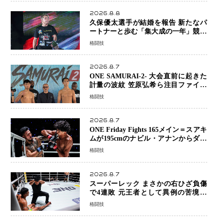
2026.8.8
久保優太選手が結婚を報告 新たなパ
ートナーと歩む「集大成の一年」競技
生活を支える存在に感謝
格闘技
2026.8.7
ONE SAMURAI-2- 大会直前に起きた
計量の波紋 笠原弘希ら注目ファイタ
ーは契約体重で決戦へ、山本歩夢と平
格闘技
山諒選手戦は中止に
2026.8.7
ONE Friday Fights 165メイン＝スアキ
ムが195cmのナビル・アナンからダウ
ン奪取！猛反撃を耐え抜き判定勝利、
格闘技
8連勝を達成
2026.8.7
スーパーレック まさかの右ひざ負傷
で4連敗 元王者として異例の苦境…
「アクシデント」でも消えない危険信
格闘技
号