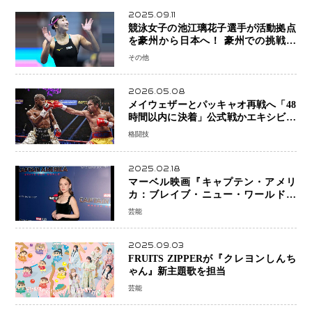
2025.09.11
競泳女子の池江璃花子選手が活動拠点
を豪州から日本へ！ 豪州での挑戦を
糧に、28年ロサンゼルス五輪へ再始動
その他
2026.05.08
メイウェザーとパッキャオ再戦へ「48
時間以内に決着」公式戦かエキシビシ
ョンか混迷続く
格闘技
2025.02.18
マーベル映画『キャプテン・アメリ
カ：ブレイブ・ニュー・ワールド』
新ブラック・ウィドウ役のシラ・ハー
芸能
スとは！？
2025.09.03
FRUITS ZIPPERが『クレヨンしんち
ゃん』新主題歌を担当
芸能