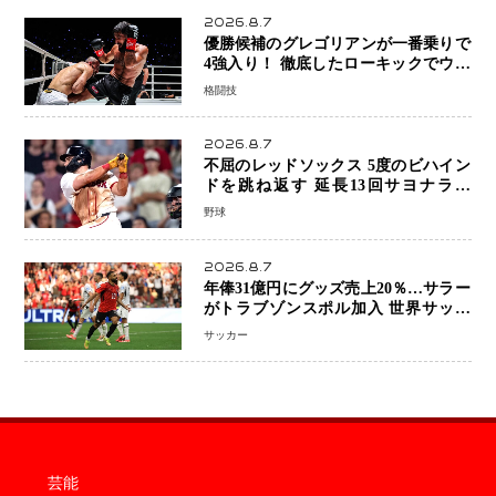
2026.8.7
優勝候補のグレゴリアンが一番乗りで
4強入り！ 徹底したローキックでウス
ビャンを攻略、判定勝利
格闘技
2026.8.7
不屈のレッドソックス 5度のビハイン
ドを跳ね返す 延長13回サヨナラ勝
ち 吉田正尚選手も2安打1打点で貢献 4
野球
得点以上は驚異の28連勝
2026.8.7
年俸31億円にグッズ売上20％…サラー
がトラブゾンスポル加入 世界サッカ
ーは「五大リーグ一強」から新時代へ
サッカー
芸能