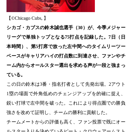
【©️Chicago Cubs, 】
シカゴ・カブスの鈴木誠也選手（30）が、今季メジャー
リーグで単独トップとなる75打点を記録した。7日（日
本時間）、第5打席で放った左中間へのタイムリーツー
ベースがキャリアハイの打点数に到達させ、ファンやチ
ーム内からオールスター選出を求める声が一段と強まっ
ている。
この日の鈴木は3番・指名打者として先発出場。2アウト
1塁の場面で外角低めのチェンジアップを的確に捉え、
鋭い打球で左中間を破った。これにより得点圏での勝負
強さを改めて証明し、チームの勝利に貢献した。
チームメートからの評価も高く、ファン投票で既にオー
ルスター入りを決めているピート・クロウ＝アームスト