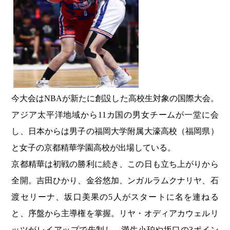
今大会はNBAが新たに創設した高校生対象の国際大会。
アジア太平洋地域から11カ国の男女チームが一堂に会
し、日本からは男子の福岡大学附属大濠高校（福岡県）
と女子の京都精華学園高校が出場している。
京都精華は初戦の勝利に続き、この日も立ち上がりから
全開。吉田ひかり、金谷悠加、ンガルラムクナリヤ、石
渡セリーナ、坂口美果の5人がスタートに名を連ねる
と、序盤から主導権を掌握。リヤ・オディアカウェルリ
ッツがレイアップで先制し、満生小珀や坂口の3ポイン