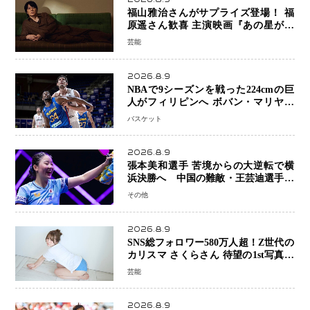
福山雅治さんがサプライズ登場！ 福
原遥さん歓喜 主演映画『あの星が降
る丘で、君とまた出会いたい。』舞台
芸能
あいさつ
2026.8.9
NBAで9シーズンを戦った224cmの巨
人がフィリピンへ ボバン・マリヤノ
ビッチ ジョーンズカップで新たな挑
バスケット
戦
2026.8.9
張本美和選手 苦境からの大逆転で横
浜決勝へ 中国の難敵・王芸迪選手を
撃破「ここからまた行くぞ」兄・智和
その他
選手との兄妹Vにも期待
2026.8.9
SNS総フォロワー580万人超！Z世代の
カリスマ さくらさん 待望の1st写真集
が11月5日発売決定 沖縄で“今しか残
芸能
せない姿”を撮影
2026.8.9