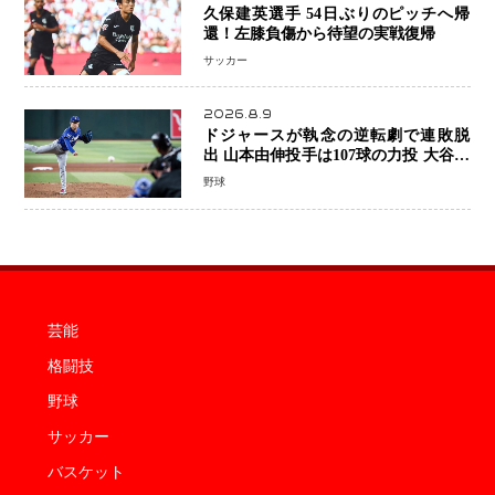
久保建英選手 54日ぶりのピッチへ帰
還！左膝負傷から待望の実戦復帰
サッカー
2026.8.9
ドジャースが執念の逆転劇で連敗脱
出 山本由伸投手は107球の力投 大谷翔
平選手が延長10回に勝利を呼び込む一
野球
打！
芸能
格闘技
野球
サッカー
バスケット