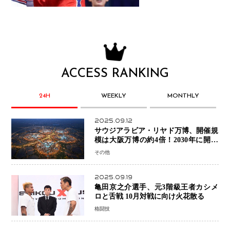
ACCESS RANKING
24H
WEEKLY
MONTHLY
2025.09.12
サウジアラビア・リヤド万博、開催規
模は大阪万博の約4倍！2030年に開幕
予定
その他
2025.09.19
亀田京之介選手、元3階級王者カシメ
ロと舌戦 10月対戦に向け火花散る
格闘技