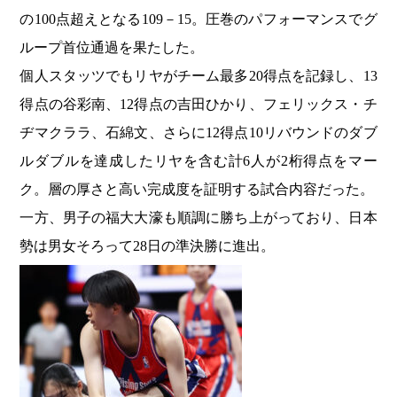
の100点超えとなる109－15。圧巻のパフォーマンスでグ
ループ首位通過を果たした。
個人スタッツでもリヤがチーム最多20得点を記録し、13
得点の谷彩南、12得点の吉田ひかり、フェリックス・チ
ヂマクララ、石綿文、さらに12得点10リバウンドのダブ
ルダブルを達成したリヤを含む計6人が2桁得点をマー
ク。層の厚さと高い完成度を証明する試合内容だった。
一方、男子の福大大濠も順調に勝ち上がっており、日本
勢は男女そろって28日の準決勝に進出。