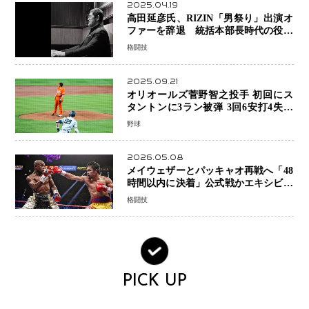
2025.04.19
高田延彦氏、RIZIN「男祭り」出演オ
ファーを辞退 統括本部長時代の役目
「すでに終えています」と明言
格闘技
2025.09.21
オリオールズ菅野智之投手 初回にス
タントンに3ラン被弾 3回6安打4失点
で降板
野球
2026.05.08
メイウェザーとパッキャオ再戦へ「48
時間以内に決着」公式戦かエキシビシ
ョンか混迷続く
格闘技
PICK UP