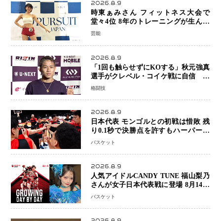
2026.8.9
時東ぁみさん フィットネス大会で
堂々4位 8年のトレーニングが生んだ
健康美「4位になってホッとしていま
芸能
す」
2026.8.9
「1回も触らせずにKOする」秋元強真
選手がクレベル・コイケ戦に自信 青
木真也と2カ月の寝技対策「引き込ま
格闘技
れても大丈夫」
2026.8.9
日本代表 モンゴルとの初戦は惜敗 残
り0.1秒で決勝点を許すもハーパージ
ュニア15得点 カーク18得点と存在感
バスケット
2026.8.9
人気アイドルCANDY TUNE 福山梨乃
さんが女子日本代表戦に登場 8月14日
「三井不動産カップ」でスペシャルゲ
バスケット
スト 大のバスケ好きとして魅力を発
信
2026.8.9