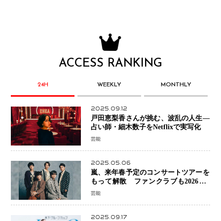
ACCESS RANKING
24H
WEEKLY
MONTHLY
2025.09.12
戸田恵梨香さんが挑む、波乱の人生―
占い師・細木数子をNetflixで実写化
芸能
2025.05.06
嵐、来年春予定のコンサートツアーを
もって解散 ファンクラブも2026年5
月末で活動終了
芸能
2025.09.17