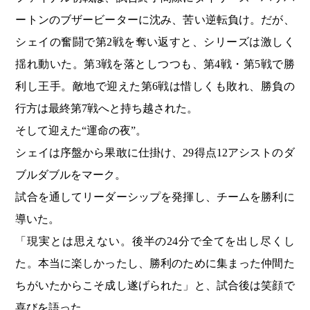
ートンのブザービーターに沈み、苦い逆転負け。だが、
シェイの奮闘で第2戦を奪い返すと、シリーズは激しく
揺れ動いた。第3戦を落としつつも、第4戦・第5戦で勝
利し王手。敵地で迎えた第6戦は惜しくも敗れ、勝負の
行方は最終第7戦へと持ち越された。
そして迎えた“運命の夜”。
シェイは序盤から果敢に仕掛け、29得点12アシストのダ
ブルダブルをマーク。
試合を通してリーダーシップを発揮し、チームを勝利に
導いた。
「現実とは思えない。後半の24分で全てを出し尽くし
た。本当に楽しかったし、勝利のために集まった仲間た
ちがいたからこそ成し遂げられた」と、試合後は笑顔で
喜びを語った。