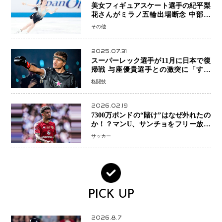
美女フィギュアスケート選手の紀平梨
花さんがミラノ五輪出場断念 中部選
手権欠場を発表「安全最優先の判断」
その他
2025.07.31
スーパーレック選手が11月に日本で復
帰戦 与座優貴選手との激突に「すべ
ての技術を見せたい」
格闘技
2026.02.19
7300万ポンドの“賭け”はなぜ外れたの
か！？マンU、サンチョをフリー放出
へ・・・補強戦略の転換点に
サッカー
PICK UP
2026.8.7