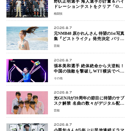
野杁正明選手 海人選手が計量＆ハイ
ドレーションテストをクリア「ONE
SAMURAI 2」決戦へ万全の準備整う
格闘技
2026.8.7
元NMB48 原かれんさん 待望の1st写真
集『どストライク』発売決定 バリで
魅せる25歳の新境地
芸能
2026.8.7
張本美和選手 絶体絶命から大逆転！
中国の強敵を撃破しWTT横浜でベス
ト8進出
その他
2026.8.7
光GENJIが39周年の節目に待望のサブ
スク解禁 名曲の数々がデジタル配信
へ 40周年へ向け1年間で全作品を順次
芸能
公開
2026.8.7
小栗旬さんが5年ぶり民放連続ドラマ