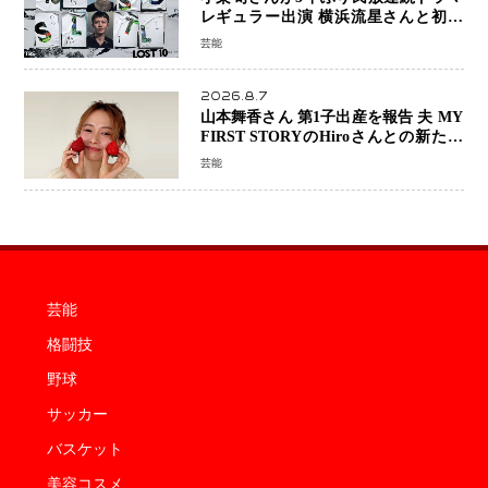
レギュラー出演 横浜流星さんと初共
演『LOST10』で異色バディ結成
芸能
2026.8.7
山本舞香さん 第1子出産を報告 夫 MY
FIRST STORYのHiroさんとの新たな
家族生活「母子ともに健康」
芸能
芸能
格闘技
野球
サッカー
バスケット
美容コスメ