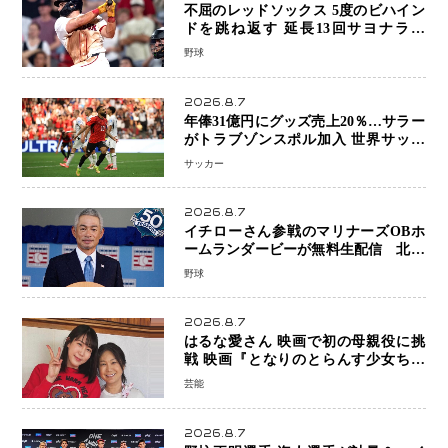
不屈のレッドソックス 5度のビハイン
ドを跳ね返す 延長13回サヨナラ勝
ち 吉田正尚選手も2安打1打点で貢献 4
野球
得点以上は驚異の28連勝
2026.8.7
年俸31億円にグッズ売上20％…サラー
がトラブゾンスポル加入 世界サッカ
ーは「五大リーグ一強」から新時代へ
サッカー
2026.8.7
イチローさん参戦のマリナーズOBホ
ームランダービーが無料生配信 北米
ならではの“魅せる興行”に世界が注目
野球
2026.8.7
はるな愛さん 映画で初の母親役に挑
戦 映画『となりのとらんす少女ちゃ
ん』11月7日公開 未来の自分との対話
芸能
を描く注目作
2026.8.7