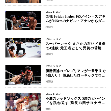
山諒選手戦は中止に
2026.8.7
ONE Friday Fights 165メイン＝スアキ
ムが195cmのナビル・アナンからダウ
ン奪取！猛反撃を耐え抜き判定勝利、
格闘技
8連勝を達成
2026.8.7
スーパーレック まさかの右ひざ負傷
で4連敗 元王者として異例の苦境…
「アクシデント」でも消えない危険信
格闘技
号
2026.8.7
優勝候補のグレゴリアンが一番乗りで
4強入り！ 徹底したローキックでウス
ビャンを攻略、判定勝利
格闘技
2026.8.7
不屈のレッドソックス 5度のビハイン
ドを跳ね返す 延長13回サヨナラ勝
ち 吉田正尚選手も2安打1打点で貢献 4
野球