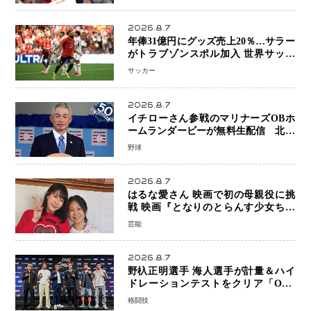
得点以上は驚異の28連勝
2026.8.7
年俸31億円にグッズ売上20％…サラー
がトラブゾンスポル加入 世界サッカ
ーは「五大リーグ一強」から新時代へ
サッカー
2026.8.7
イチローさん参戦のマリナーズOBホ
ームランダービーが無料生配信 北米
ならではの“魅せる興行”に世界が注目
野球
2026.8.7
はるな愛さん 映画で初の母親役に挑
戦 映画『となりのとらんす少女ちゃ
ん』11月7日公開 未来の自分との対話
芸能
を描く注目作
2026.8.7
野杁正明選手 海人選手が計量＆ハイ
ドレーションテストをクリア「ONE
SAMURAI 2」決戦へ万全の準備整う
格闘技