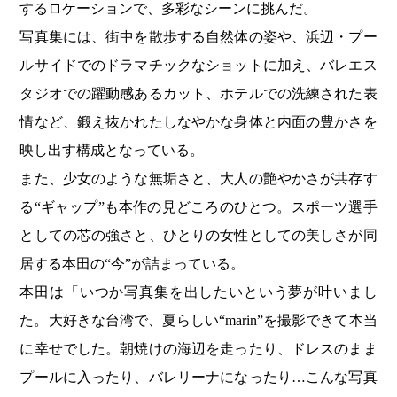
するロケーションで、多彩なシーンに挑んだ。
写真集には、街中を散歩する自然体の姿や、浜辺・プー
ルサイドでのドラマチックなショットに加え、バレエス
タジオでの躍動感あるカット、ホテルでの洗練された表
情など、鍛え抜かれたしなやかな身体と内面の豊かさを
映し出す構成となっている。
また、少女のような無垢さと、大人の艶やかさが共存す
る“ギャップ”も本作の見どころのひとつ。スポーツ選手
としての芯の強さと、ひとりの女性としての美しさが同
居する本田の“今”が詰まっている。
本田は「いつか写真集を出したいという夢が叶いまし
た。大好きな台湾で、夏らしい“marin”を撮影できて本当
に幸せでした。朝焼けの海辺を走ったり、ドレスのまま
プールに入ったり、バレリーナになったり…こんな写真