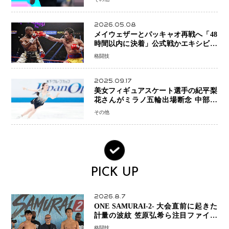
2026.05.08
メイウェザーとパッキャオ再戦へ「48
時間以内に決着」公式戦かエキシビシ
ョンか混迷続く
格闘技
2025.09.17
美女フィギュアスケート選手の紀平梨
花さんがミラノ五輪出場断念 中部選
手権欠場を発表「安全最優先の判断」
その他
PICK UP
2026.8.7
ONE SAMURAI-2- 大会直前に起きた
計量の波紋 笠原弘希ら注目ファイタ
ーは契約体重で決戦へ、山本歩夢と平
格闘技