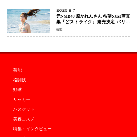
2026.8.7
元NMB48 原かれんさん 待望の1st写真
集『どストライク』発売決定 バリで
魅せる25歳の新境地
芸能
芸能
格闘技
野球
サッカー
バスケット
美容コスメ
特集・インタビュー