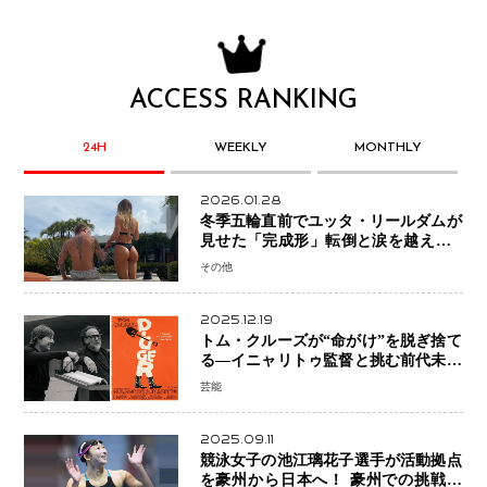
ACCESS RANKING
24H
WEEKLY
MONTHLY
2026.01.28
冬季五輪直前でユッタ・リールダムが
見せた「完成形」転倒と涙を越えて─
ミラノで金を狙うオランダ女王の現在
その他
地
2025.12.19
トム・クルーズが“命がけ”を脱ぎ捨て
る―イニャリトゥ監督と挑む前代未聞
の大惨事コメディ「DIGGER ディガ
芸能
ー」始動
2025.09.11
競泳女子の池江璃花子選手が活動拠点
を豪州から日本へ！ 豪州での挑戦を