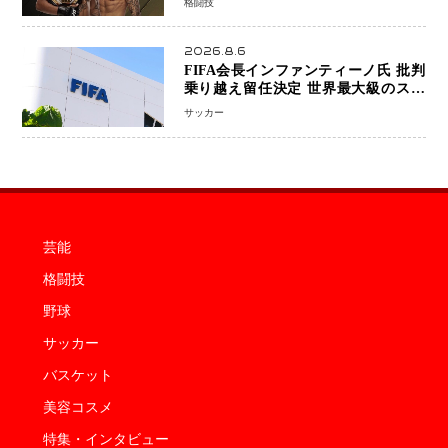
格闘技
中のファンが熱狂 マネル・ケイプの
王座挑戦は再び遠のく
2026.8.6
FIFA会長インファンティーノ氏 批判
乗り越え留任決定 世界最大級のスポ
ーツ組織を支える「権威」は揺るがず
サッカー
・・・謝罪と改革姿勢
芸能
格闘技
野球
サッカー
バスケット
美容コスメ
特集・インタビュー