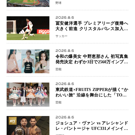
の限界」 日本発のドーム型施設時代
野球
へ
2026.8.6
冨安健洋選手 プレミアリーグ復帰へ
大きく前進 クリスタルパレス加入目
前 メディカルチェックも通過
サッカー
2026.8.6
令和の爆美女 中野恵那さん 初写真集
発売決定 わずか3日で2560万インプレ
ッションを記録した話題の美貌を凝縮
芸能
2026.8.6
東武鉄道×FRUITS ZIPPERが描く“か
わいい旅” 沿線を舞台にした「TOBU
KAWAII PROJECT」が開幕
芸能
2026.8.6
ジョシュア・ヴァン vs アレシャンド
レ・パントージャ UFC331メインイベ
ントで再戦決定 「完全決着」に世界