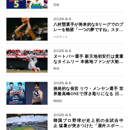
日本歴代シリーズ最高更新も目前
芸能
2026.8.6
八村塁選手が将来的なBリーグでのプ
レーを熱望「一つの夢ですね」スター
帰還がリーグ価値を押し上げる可能性
バスケット
2026.8.6
ヌートバー選手 新天地初安打は貴重
なタイムリー 本拠地ファンが大歓声
笑顔で歓喜
野球
2026.8.6
挑発的な発言 リウ・メンヤン選手 世
界最高峰ONEで浮き彫りになる 日本
キックボクシングが直面する“技術
格闘技
戦”の現在地
2026.8.6
韓国プロ野球が史上初の全試合中
止 猛暑が突きつけた「屋外スポーツ