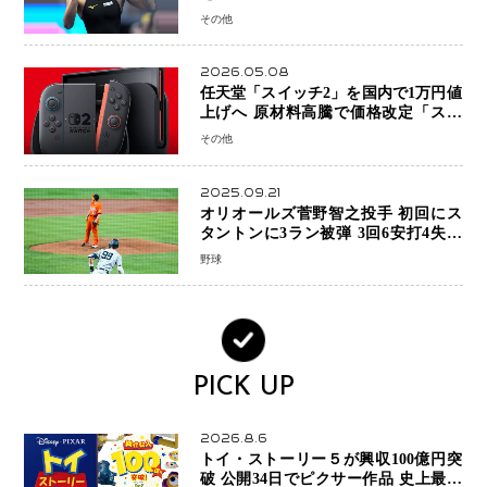
糧に、28年ロサンゼルス五輪へ再始動
その他
2026.05.08
任天堂「スイッチ2」を国内で1万円値
上げへ 原材料高騰で価格改定「スイ
ッチオンライン」も引き上げ
その他
2025.09.21
オリオールズ菅野智之投手 初回にス
タントンに3ラン被弾 3回6安打4失点
で降板
野球
PICK UP
2026.8.6
トイ・ストーリー５が興収100億円突
破 公開34日でピクサー作品 史上最速