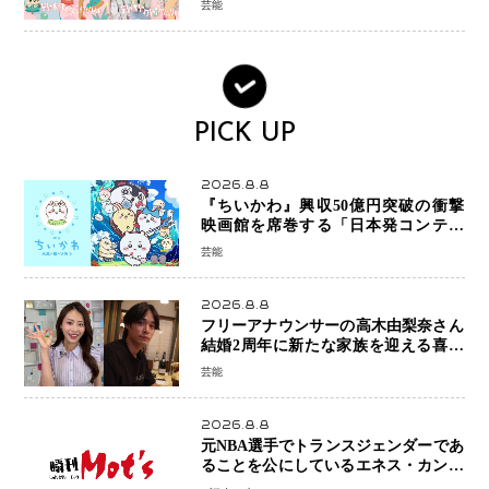
芸能
PICK UP
2026.8.8
『ちいかわ』興収50億円突破の衝撃
映画館を席巻する「日本発コンテン
ツ」の強さ スパイダーマン、モアナ
芸能
ら世界級作品と並ぶ存在感
2026.8.8
フリーアナウンサーの高木由梨奈さん
結婚2周年に新たな家族を迎える喜び
を報告 夫・岸田タツヤさんと連名
芸能
「夫婦ともに幸せに感じています」
2026.8.8
元NBA選手でトランスジェンダーであ
ることを公にしているエネス・カンタ
ーがWNBAドラフト参戦を表明「参加