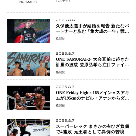
バスケット
資格を満たしている」異例の挑戦、そ
の背景に女子スポーツを巡る議論
2026.8.8
久保優太選手が結婚を報告 新たなパ
ートナーと歩む「集大成の一年」競技
生活を支える存在に感謝
格闘技
2026.8.7
ONE SAMURAI-2- 大会直前に起きた
計量の波紋 笠原弘希ら注目ファイタ
ーは契約体重で決戦へ、山本歩夢と平
格闘技
山諒選手戦は中止に
2026.8.7
ONE Friday Fights 165メイン＝スアキ
ムが195cmのナビル・アナンからダウ
ン奪取！猛反撃を耐え抜き判定勝利、
格闘技
8連勝を達成
2026.8.7
スーパーレック まさかの右ひざ負傷
で4連敗 元王者として異例の苦境…