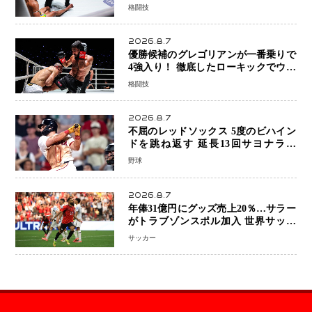
「アクシデント」でも消えない危険信
格闘技
号
2026.8.7
優勝候補のグレゴリアンが一番乗りで
4強入り！ 徹底したローキックでウス
ビャンを攻略、判定勝利
格闘技
2026.8.7
不屈のレッドソックス 5度のビハイン
ドを跳ね返す 延長13回サヨナラ勝
ち 吉田正尚選手も2安打1打点で貢献 4
野球
得点以上は驚異の28連勝
2026.8.7
年俸31億円にグッズ売上20％…サラー
がトラブゾンスポル加入 世界サッカ
ーは「五大リーグ一強」から新時代へ
サッカー