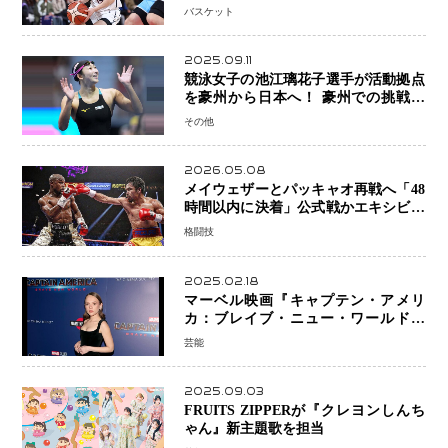
プロの現場へ―。
バスケット
2025.09.11
競泳女子の池江璃花子選手が活動拠点
を豪州から日本へ！ 豪州での挑戦を
糧に、28年ロサンゼルス五輪へ再始動
その他
2026.05.08
メイウェザーとパッキャオ再戦へ「48
時間以内に決着」公式戦かエキシビシ
ョンか混迷続く
格闘技
2025.02.18
マーベル映画『キャプテン・アメリ
カ：ブレイブ・ニュー・ワールド』
新ブラック・ウィドウ役のシラ・ハー
芸能
スとは！？
2025.09.03
FRUITS ZIPPERが『クレヨンしんち
ゃん』新主題歌を担当