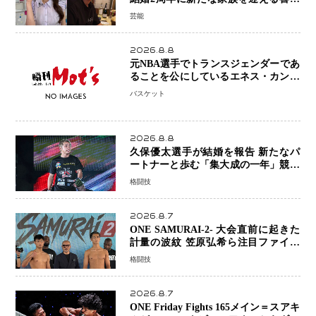
を報告 夫・岸田タツヤさんと連名
芸能
「夫婦ともに幸せに感じています」
2026.8.8
元NBA選手でトランスジェンダーであ
ることを公にしているエネス・カンタ
ーがWNBAドラフト参戦を表明「参加
バスケット
資格を満たしている」異例の挑戦、そ
の背景に女子スポーツを巡る議論
2026.8.8
久保優太選手が結婚を報告 新たなパ
ートナーと歩む「集大成の一年」競技
生活を支える存在に感謝
格闘技
2026.8.7
ONE SAMURAI-2- 大会直前に起きた
計量の波紋 笠原弘希ら注目ファイタ
ーは契約体重で決戦へ、山本歩夢と平
格闘技
山諒選手戦は中止に
2026.8.7
ONE Friday Fights 165メイン＝スアキ