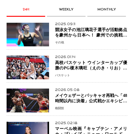
24H
WEEKLY
MONTHLY
2025.09.11
競泳女子の池江璃花子選手が活動拠点
を豪州から日本へ！ 豪州での挑戦を
糧に、28年ロサンゼルス五輪へ再始動
その他
2026.01.14
高校バスケット ウインターカップ優
勝のPG榎木璃旺（えのき・りお）が
プロの現場へ―。
バスケット
2026.05.08
メイウェザーとパッキャオ再戦へ「48
時間以内に決着」公式戦かエキシビシ
ョンか混迷続く
格闘技
2025.02.18
マーベル映画『キャプテン・アメリ