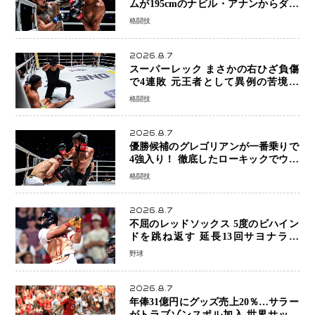
ムが195cmのナビル・アナンからダウ
ン奪取！猛反撃を耐え抜き判定勝利、
格闘技
8連勝を達成
2026.8.7
スーパーレック まさかの右ひざ負傷
で4連敗 元王者として異例の苦境…
「アクシデント」でも消えない危険信
格闘技
号
2026.8.7
優勝候補のグレゴリアンが一番乗りで
4強入り！ 徹底したローキックでウス
ビャンを攻略、判定勝利
格闘技
2026.8.7
不屈のレッドソックス 5度のビハイン
ドを跳ね返す 延長13回サヨナラ勝
ち 吉田正尚選手も2安打1打点で貢献 4
野球
得点以上は驚異の28連勝
2026.8.7
年俸31億円にグッズ売上20％…サラー
がトラブゾンスポル加入 世界サッカ