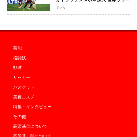
ーは「五大リーグ一強」から新時代へ
サッカー
芸能
格闘技
野球
サッカー
バスケット
美容コスメ
特集・インタビュー
その他
高須基仁について
高須基一朗について