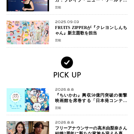
カ：ブレイブ・ニュー・ワールド』
新ブラック・ウィドウ役のシラ・ハー
芸能
スとは！？
2025.09.03
FRUITS ZIPPERが『クレヨンしんち
ゃん』新主題歌を担当
芸能
PICK UP
2026.8.8
『ちいかわ』興収50億円突破の衝撃
映画館を席巻する「日本発コンテン
ツ」の強さ スパイダーマン、モアナ
芸能
ら世界級作品と並ぶ存在感
2026.8.8
フリーアナウンサーの高木由梨奈さん
結婚2周年に新たな家族を迎える喜び