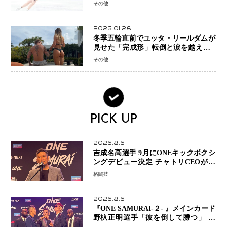
手権欠場を発表「安全最優先の判断」
その他
2026.01.28
冬季五輪直前でユッタ・リールダムが
見せた「完成形」転倒と涙を越えて─
ミラノで金を狙うオランダ女王の現在
その他
地
PICK UP
2026.8.6
吉成名高選手 9月にONEキックボクシ
ングデビュー決定 チャトリCEOがサ
プライズ発表 2カ月連続参戦へ
格闘技
2026.8.6
『ONE SAMURAI-２- 』メインカード
野杁正明選手「彼を倒して勝つ」 リ
ウ・メンヤンとの因縁に決着へ 再起