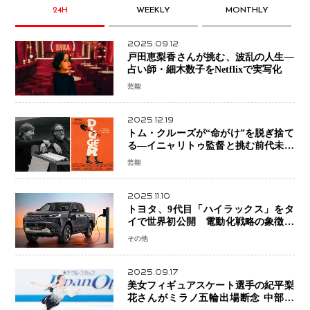
24H
WEEKLY
MONTHLY
2025.09.12
戸田恵梨香さんが挑む、波乱の人生―
占い師・細木数子をNetflixで実写化
芸能
2025.12.19
トム・クルーズが“命がけ”を脱ぎ捨て
る―イニャリトゥ監督と挑む前代未聞
の大惨事コメディ「DIGGER ディガ
芸能
ー」始動
2025.11.10
トヨタ、9代目「ハイラックス」をタ
イで世界初公開 電動化戦略の象徴と
なるBEVモデルを初設定
その他
2025.09.17
美女フィギュアスケート選手の紀平梨
花さんがミラノ五輪出場断念 中部選