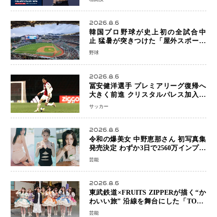
戦”の現在地
2026.8.6
韓国プロ野球が史上初の全試合中
止 猛暑が突きつけた「屋外スポーツ
の限界」 日本発のドーム型施設時代
野球
へ
2026.8.6
冨安健洋選手 プレミアリーグ復帰へ
大きく前進 クリスタルパレス加入目
前 メディカルチェックも通過
サッカー
2026.8.6
令和の爆美女 中野恵那さん 初写真集
発売決定 わずか3日で2560万インプレ
ッションを記録した話題の美貌を凝縮
芸能
2026.8.6
東武鉄道×FRUITS ZIPPERが描く“か
わいい旅” 沿線を舞台にした「TOBU
KAWAII PROJECT」が開幕
芸能