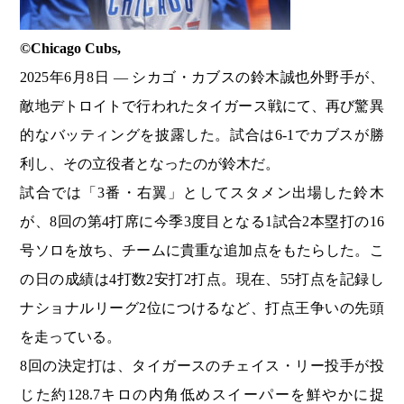
©️Chicago Cubs,
2025年6月8日 — シカゴ・カブスの鈴木誠也外野手が、
敵地デトロイトで行われたタイガース戦にて、再び驚異
的なバッティングを披露した。試合は6-1でカブスが勝
利し、その立役者となったのが鈴木だ。
試合では「3番・右翼」としてスタメン出場した鈴木
が、8回の第4打席に今季3度目となる1試合2本塁打の16
号ソロを放ち、チームに貴重な追加点をもたらした。こ
の日の成績は4打数2安打2打点。現在、55打点を記録し
ナショナルリーグ2位につけるなど、打点王争いの先頭
を走っている。
8回の決定打は、タイガースのチェイス・リー投手が投
じた約128.7キロの内角低めスイーパーを鮮やかに捉