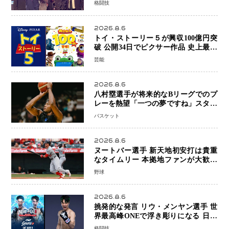
格闘技
を懸けたONEフェザー級トーナメント
初戦
2026.8.6
トイ・ストーリー５が興収100億円突
破 公開34日でピクサー作品 史上最速
日本歴代シリーズ最高更新も目前
芸能
2026.8.6
八村塁選手が将来的なBリーグでのプ
レーを熱望「一つの夢ですね」スター
帰還がリーグ価値を押し上げる可能性
バスケット
2026.8.6
ヌートバー選手 新天地初安打は貴重
なタイムリー 本拠地ファンが大歓声
笑顔で歓喜
野球
2026.8.6
挑発的な発言 リウ・メンヤン選手 世
界最高峰ONEで浮き彫りになる 日本
キックボクシングが直面する“技術
格闘技