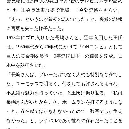
会見場には約50人の報道陣と7台のテレビカメラが詰め
かけ、王会長は喪服姿で登場。「今朝連絡をもらい、
『えっ』というのが最初の思いでした」と、突然の訃報
に言葉を失った様子だった。
1958年にプロ入りした長嶋さんと、翌年入団した王氏
は、1960年代から70年代にかけて「ONコンビ」として
巨人の黄金期を築き、9年連続日本一の偉業を達成。日
本中を熱狂させた。
「長嶋さんは、プレーだけでなく人柄も特別な存在でし
た。ユーモラスで明るく、何をしても許されるような、
不思議な魅力を持っていた」と王氏は振り返る。「私は
長嶋さんがいたからこそ、ホームランを打てるようにな
った。存在感ではかなわなかったので、数字でしか争え
なかった」と、ライバルであり憧れの存在だったことを