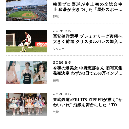
韓国プロ野球が史上初の全試合中
止 猛暑が突きつけた「屋外スポーツ
の限界」 日本発のドーム型施設時代
野球
へ
2026.8.6
冨安健洋選手 プレミアリーグ復帰へ
大きく前進 クリスタルパレス加入目
前 メディカルチェックも通過
サッカー
2026.8.6
令和の爆美女 中野恵那さん 初写真集
発売決定 わずか3日で2560万インプレ
ッションを記録した話題の美貌を凝縮
芸能
2026.8.6
東武鉄道×FRUITS ZIPPERが描く“か
わいい旅” 沿線を舞台にした「TOBU
KAWAII PROJECT」が開幕
芸能