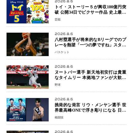
2026.8.6
トイ・ストーリー５が興収100億円突
破 公開34日でピクサー作品 史上最速
日本歴代シリーズ最高更新も目前
芸能
2026.8.6
八村塁選手が将来的なBリーグでのプ
レーを熱望「一つの夢ですね」スター
帰還がリーグ価値を押し上げる可能性
バスケット
2026.8.6
ヌートバー選手 新天地初安打は貴重
なタイムリー 本拠地ファンが大歓声
笑顔で歓喜
野球
2026.8.6
挑発的な発言 リウ・メンヤン選手 世
界最高峰ONEで浮き彫りになる 日本
キックボクシングが直面する“技術
格闘技
戦”の現在地
2026.8.6