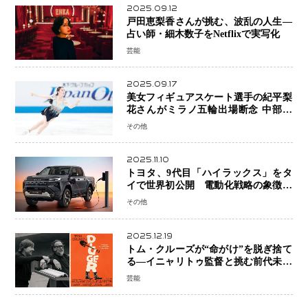
2025.09.12
戸田恵梨香さんが挑む、波乱の人生―
占い師・細木数子をNetflixで実写化
芸能
2025.09.17
美女フィギュアスケート選手の紀平梨
花さんがミラノ五輪出場断念 中部選
手権欠場を発表「安全最優先の判断」
その他
2025.11.10
トヨタ、9代目「ハイラックス」をタ
イで世界初公開 電動化戦略の象徴と
なるBEVモデルを初設定
その他
2025.12.19
トム・クルーズが“命がけ”を脱ぎ捨て
る―イニャリトゥ監督と挑む前代未聞
の大惨事コメディ「DIGGER ディガ
芸能
ー」始動