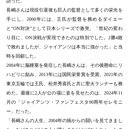
語った。
長嶋さんは現役引退後も巨人の監督として多くの栄光を
手にし、2000年には、王氏が監督を務めるダイエー
と“ON対決”として日本シリーズで激突。「世紀の変わ
り目に、ON決戦が実現できたのは特別でした。2勝4敗
で敗れましたが、ジャイアンツは本当に強かった」と当
時を回顧した。
2004年に脳梗塞を発症した長嶋さんは、その後懸命にリ
ハビリに励み、2013年には国民栄誉賞を受賞。2021年の
東京五輪では王氏、松井秀喜氏と共に聖火ランナーも務
めた。最後に2人が公の場に姿を見せたのは、2024年11
月の「ジャイアンツ・ファンフェスタ90周年セレモニ
ー」だった。
「長嶋さんの人生、2004年の病からの闘いを見てきまし