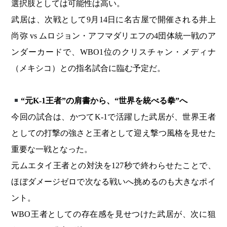
選択肢としては可能性は高い。
武居は、次戦として9月14日に名古屋で開催される井上
尚弥 vs ムロジョン・アフマダリエフの4団体統一戦のア
ンダーカードで、WBO1位のクリスチャン・メディナ
（メキシコ）との指名試合に臨む予定だ。
“元K-1王者”の肩書から、“世界を統べる拳”へ
今回の試合は、かつてK-1で活躍した武居が、世界王者
としての打撃の強さと王者として迎え撃つ風格を見せた
重要な一戦となった。
元ムエタイ王者との対決を127秒で終わらせたことで、
ほぼダメージゼロで次なる戦いへ挑めるのも大きなポイ
ント。
WBO王者としての存在感を見せつけた武居が、次に狙