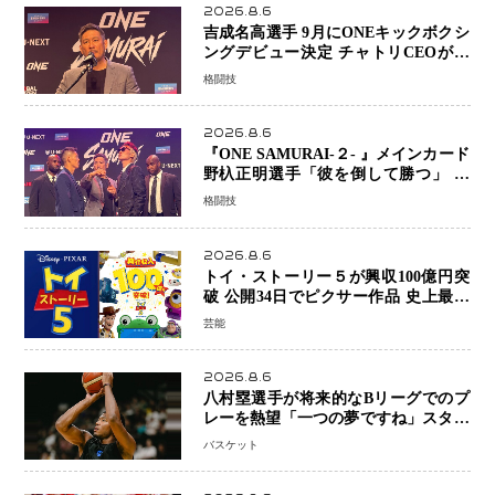
2026.8.6
吉成名高選手 9月にONEキックボクシ
ングデビュー決定 チャトリCEOがサ
プライズ発表 2カ月連続参戦へ
格闘技
2026.8.6
『ONE SAMURAI-２- 』メインカード
野杁正明選手「彼を倒して勝つ」 リ
ウ・メンヤンとの因縁に決着へ 再起
格闘技
を懸けたONEフェザー級トーナメント
初戦
2026.8.6
トイ・ストーリー５が興収100億円突
破 公開34日でピクサー作品 史上最速
日本歴代シリーズ最高更新も目前
芸能
2026.8.6
八村塁選手が将来的なBリーグでのプ
レーを熱望「一つの夢ですね」スター
帰還がリーグ価値を押し上げる可能性
バスケット