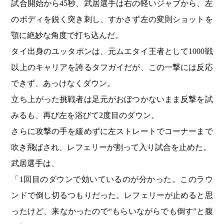
試合開始から45秒、武居選手は右の軽いジャブから、左
のボディを鋭く突き刺し、すかさず左の変則ショットを
顎に絶妙な角度で打ち込んだ。
タイ出身のユッタポンは、元ムエタイ王者として1000戦
以上のキャリアを誇るタフガイだが、この一撃には反応
できず、あっけなくダウン。
立ち上がった挑戦者は足元がおぼつかないまま反撃を試
みるも、再び左を浴びて2度目のダウン。
さらに攻撃の手を緩めずに左ストレートでコーナーまで
吹き飛ばされ、レフェリーが割って入り試合を止めた。
武居選手は、
「1回目のダウンで効いているのが分かった。このラウ
ンドで倒し切るつもりだった。レフェリーが止めると思
ったけど、来なかったので“もらいながらでも倒す”と腹