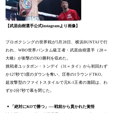
【武居由樹選手公式Instagramより画像】
プロボクシングの世界戦が5月28日、横浜BUNTAIで行
われ、WBO世界バンタム級王者・武居由樹選手（28＝
大橋）が衝撃のTKO勝利を収めた。
挑戦者ユッタポン・トンデイ（31＝タイ）から初回わず
か127秒で3度のダウンを奪い、圧巻の1ラウンドTKO。
超攻撃型のファイトスタイルで元K-1王者の激闘は、わ
ずか2分7秒で幕を閉じた。
「絶対にKOで勝つ」──戦前から貫かれた覚悟