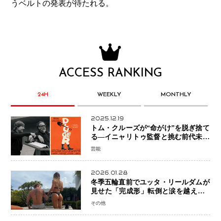
うベルトの発表が待たれる。
ACCESS RANKING
24H
WEEKLY
MONTHLY
2025.12.19
トム・クルーズが“命がけ”を脱ぎ捨て
る―イニャリトゥ監督と挑む前代未聞
の大惨事コメディ「DIGGER ディガ
芸能
ー」始動
2026.01.28
冬季五輪直前でユッタ・リールダムが
見せた「完成形」転倒と涙を越えて─
ミラノで金を狙うオランダ女王の現在
その他
地