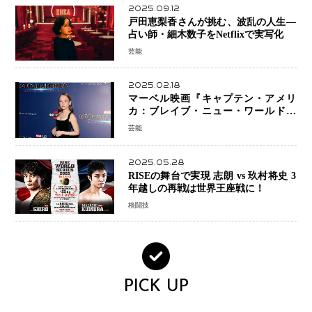
2025.09.12
戸田恵梨香さんが挑む、波乱の人生―
占い師・細木数子をNetflixで実写化
芸能
2025.02.18
マーベル映画『キャプテン・アメリ
カ：ブレイブ・ニュー・ワールド』
新ブラック・ウィドウ役のシラ・ハー
芸能
スとは！？
2025.05.28
RISEの舞台で実現 志朗 vs 玖村将史 3
年越しの再戦は世界王座戦に！
格闘技
PICK UP