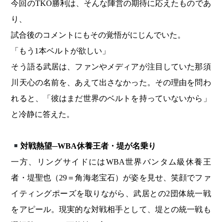
今回のTKO勝利は、そんな陣営の期待に応えたものであ
り、
試合後のコメントにもその覚悟がにじんでいた。
「もう1本ベルトが欲しい」
そう語る武居は、ファンやメディアが注目していた那須
川天心の名前を、あえて出さなかった。その理由を問わ
れると、「彼はまだ世界のベルトを持っていないから」
と冷静に答えた。
対戦熱望─WBA休養王者・堤が名乗り
一方、リングサイドにはWBA世界バンタム級休養王
者・堤聖也（29＝角海老宝石）が姿を見せ、笑顔でファ
イティングポーズを取りながら、武居との2団体統一戦
をアピール。現実的な対戦相手として、堤との統一戦も