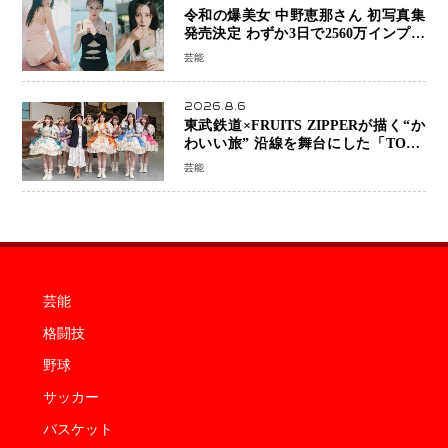
令和の爆美女 中野恵那さん 初写真集
発売決定 わずか3日で2560万インプレ
ッションを記録した話題の美貌を凝縮
芸能
2026.8.6
東武鉄道×FRUITS ZIPPERが描く“か
わいい旅” 沿線を舞台にした「TOBU
KAWAII PROJECT」が開幕
芸能
芸能
格闘技
野球
サッカー
バスケット