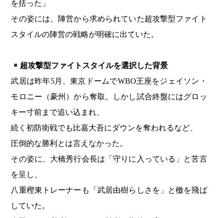
を括った」
その姿には、陣営から求められていた超攻撃型ファイト
スタイルの陣営の戦略が明確に出ていた。
超攻撃型ファイトスタイルを選択した背景
武居は昨年5月、東京ドームでWBO王座をジェイソン・
モロニー（豪州）から奪取。しかし試合終盤にはグロッ
キー寸前まで追い込まれ、
続く初防衛戦でも比嘉大吾にダウンを奪われるなど、
圧倒的な勝利とは言えなかった。
その姿に、大橋秀行会長は「守りに入っている」と苦言
を呈し、
八重樫東トレーナーも「武居由樹らしさを」と檄を飛ば
していた。