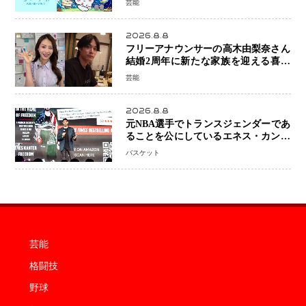
芸能
ら世界級作品と並ぶ存在感
2026.8.8
フリーアナウンサーの高木由梨奈さん
結婚2周年に新たな家族を迎える喜び
を報告 夫・岸田タツヤさんと連名
芸能
「夫婦ともに幸せに感じています」
2026.8.8
元NBA選手でトランスジェンダーであ
ることを公にしているエネス・カンタ
ーがWNBAドラフト参戦を表明「参加
バスケット
資格を満たしている」異例の挑戦、そ
の背景に女子スポーツを巡る議論
芸能
格闘技
野球