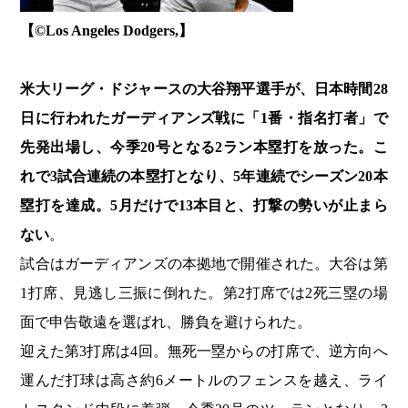
【©️Los Angeles Dodgers,】
米大リーグ・ドジャースの大谷翔平選手が、日本時間28
日に行われたガーディアンズ戦に「1番・指名打者」で
先発出場し、今季20号となる2ラン本塁打を放った。こ
れで3試合連続の本塁打となり、5年連続でシーズン20本
塁打を達成。5月だけで13本目と、打撃の勢いが止まら
ない
。
試合はガーディアンズの本拠地で開催された。大谷は第
1打席、見逃し三振に倒れた。第2打席では2死三塁の場
面で申告敬遠を選ばれ、勝負を避けられた。
迎えた第3打席は4回。無死一塁からの打席で、逆方向へ
運んだ打球は高さ約6メートルのフェンスを越え、ライ