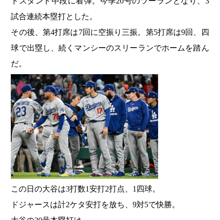
トスタンド中段に着弾。今季20号のツーランとなり、3
試合連続本塁打とした。
その後、第4打席は7回に空振り三振。第5打席は9回、四
球で出塁し、続くマンシーのスリーランでホームを踏ん
だ。
この日の大谷は3打数1安打2打点、1四球。
ドジャースは計2ケタ安打を放ち、9対5で快勝。