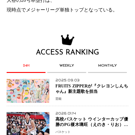
大谷の20号本塁打は、
現時点でメジャーリーグ単独トップとなっている。
ACCESS RANKING
24H
WEEKLY
MONTHLY
2025.09.03
FRUITS ZIPPERが『クレヨンしんち
ゃん』新主題歌を担当
芸能
2026.01.14
高校バスケット ウインターカップ優
勝のPG榎木璃旺（えのき・りお）が
プロの現場へ―。
バスケット