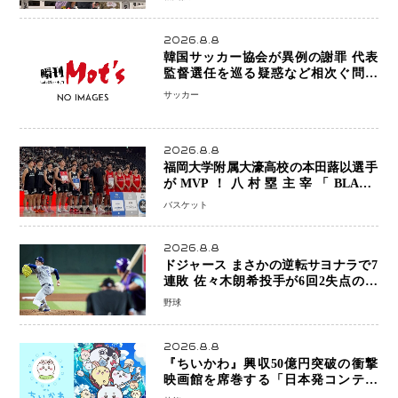
2026.8.8
韓国サッカー協会が異例の謝罪 代表
監督選任を巡る疑惑など相次ぐ問題
「組織の刷新」誓う
サッカー
2026.8.8
福岡大学附属大濠高校の本田蕗以選手
がMVP！八村塁主宰「BLACK
SAMURAI SUMMIT 2026」で存在
バスケット
感 NBAへの夢へ大きな一歩「自信に
なった」
2026.8.8
ドジャース まさかの逆転サヨナラで7
連敗 佐々木朗希投手が6回2失点の力
投も勝利届かず、大谷翔平は好機で悔
野球
しい併殺打
2026.8.8
『ちいかわ』興収50億円突破の衝撃
映画館を席巻する「日本発コンテン
ツ」の強さ スパイダーマン、モアナ