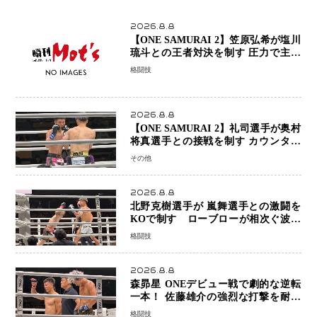
2026.8.8
【ONE SAMURAI 2】笠原弘希が塩川
琉斗との王者対決を制す 圧力で主導
権を握り判定勝利
格闘技
2026.8.8
【ONE SAMURAI 2】礼司選手が奥村
将真選手との接戦を制す カウンター
と正確な打撃で判定勝利
その他
2026.8.8
北野克樹選手が 嵐舞選手との激闘を
KOで制す ローブローが相次ぐ波乱
の展開…涙の勝利「生まれてくる娘の
格闘技
ために750万円を使いたい」
2026.8.8
森昴星 ONEデビュー戦で劇的な逆転
一本！ 佐藤雄介の強烈な打撃を耐え
抜き、リアネイキッドチョークで勝利
格闘技