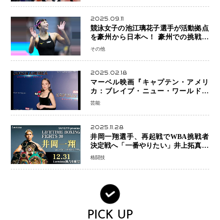
2025.09.11
競泳女子の池江璃花子選手が活動拠点
を豪州から日本へ！ 豪州での挑戦を
糧に、28年ロサンゼルス五輪へ再始動
その他
2025.02.18
マーベル映画『キャプテン・アメリ
カ：ブレイブ・ニュー・ワールド』
新ブラック・ウィドウ役のシラ・ハー
芸能
スとは！？
2025.11.28
井岡一翔選手、再起戦でWBA挑戦者
決定戦へ「一番やりたい」井上拓真選
手との戦いも視野に
格闘技
PICK UP