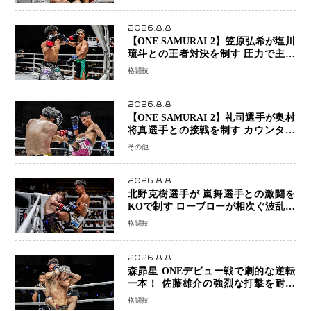
2026.8.8
【ONE SAMURAI 2】笠原弘希が塩川
琉斗との王者対決を制す 圧力で主導
権を握り判定勝利
格闘技
2026.8.8
【ONE SAMURAI 2】礼司選手が奥村
将真選手との接戦を制す カウンター
と正確な打撃で判定勝利
その他
2026.8.8
北野克樹選手が 嵐舞選手との激闘を
KOで制す ローブローが相次ぐ波乱の
展開…涙の勝利「生まれてくる娘のた
格闘技
めに750万円を使いたい」
2026.8.8
森昴星 ONEデビュー戦で劇的な逆転
一本！ 佐藤雄介の強烈な打撃を耐え
抜き、リアネイキッドチョークで勝利
格闘技