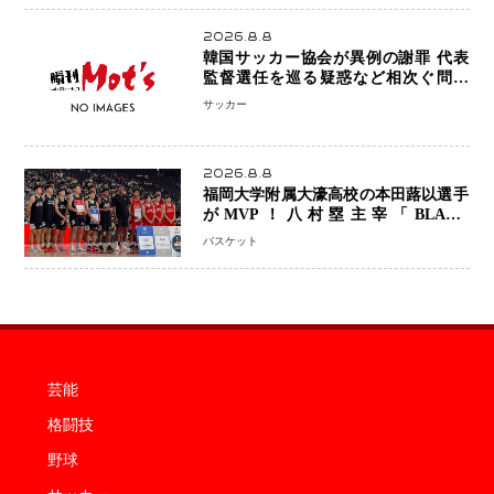
2026.8.8
韓国サッカー協会が異例の謝罪 代表
監督選任を巡る疑惑など相次ぐ問題
「組織の刷新」誓う
サッカー
2026.8.8
福岡大学附属大濠高校の本田蕗以選手
がMVP！八村塁主宰「BLACK
SAMURAI SUMMIT 2026」で存在
バスケット
感 NBAへの夢へ大きな一歩「自信に
なった」
芸能
格闘技
野球