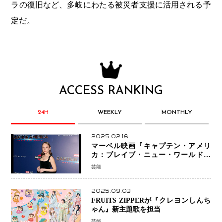
ラの復旧など、多岐にわたる被災者支援に活用される予
定だ。
ACCESS RANKING
24H
WEEKLY
MONTHLY
2025.02.18
マーベル映画『キャプテン・アメリ
カ：ブレイブ・ニュー・ワールド』
新ブラック・ウィドウ役のシラ・ハー
芸能
スとは！？
2025.09.03
FRUITS ZIPPERが『クレヨンしんち
ゃん』新主題歌を担当
芸能