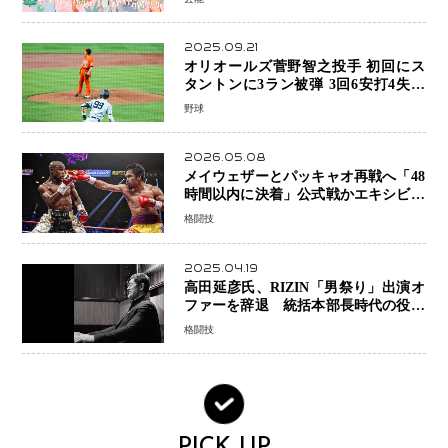
2025.09.21
オリオールズ菅野智之投手 初回にス
タントンに3ラン被弾 3回6安打4失点
で降板
野球
2026.05.08
メイウェザーとパッキャオ再戦へ「48
時間以内に決着」公式戦かエキシビシ
ョンか混迷続く
格闘技
2025.04.19
高田延彦氏、RIZIN「男祭り」出演オ
ファーを辞退 統括本部長時代の役目
「すでに終えています」と明言
格闘技