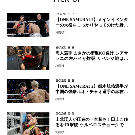
PICK UP
2026.8.8
【ONE SAMURAI 2】メインイベンタ
ーの大役をしっかりやってのけた野杁
正明が衝撃のリベンジ！ リウ・メン
格闘技
ヤンを1R・2分59秒KO、左カウンタ
ーで完全決着
2026.8.8
海人選手 まさかの衝撃KO負け シアサ
ラニの左ハイが炸裂 リベンジ戦は一
瞬で決着
格闘技
2026.8.8
【ONE SAMURAI 2】都木航佑選手が
中国の強豪ルオ・チャオ選手の猛攻を
受けながらも的確な攻撃で応戦 最後
格闘技
まで打ち合うも判定でチャオに軍配
2026.8.8
山北渓人が圧巻の一本勝ち！田上こゆ
るを1R撃破 ケルベロスチョークで存
在感を示す
格闘技