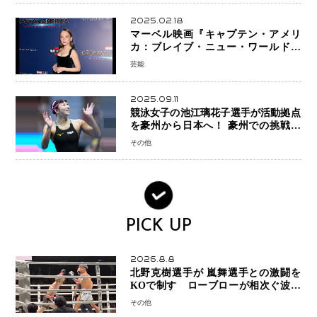
2025.02.18
マーベル映画『キャプテン・アメリ
カ：ブレイブ・ニュー・ワールド』
新ブラック・ウィドウ役のシラ・ハー
芸能
スとは！？
2025.09.11
競泳女子の池江璃花子選手が活動拠点
を豪州から日本へ！ 豪州での挑戦を
糧に、28年ロサンゼルス五輪へ再始動
その他
PICK UP
2026.8.8
北野克樹選手が 嵐舞選手との激闘を
KOで制す ローブローが相次ぐ波乱
の展開…涙の勝利「生まれてくる娘の
その他
ために750万円を使いたい」