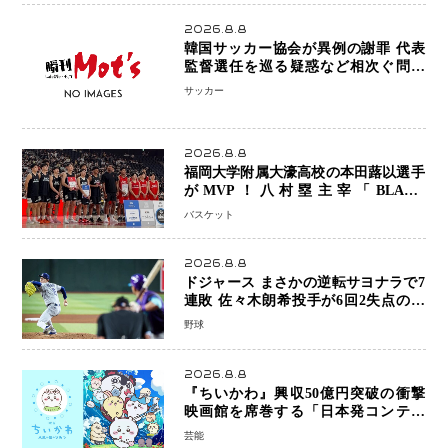
2026.8.8
韓国サッカー協会が異例の謝罪 代表
監督選任を巡る疑惑など相次ぐ問題
「組織の刷新」誓う
サッカー
2026.8.8
福岡大学附属大濠高校の本田蕗以選手
がMVP！八村塁主宰「BLACK
SAMURAI SUMMIT 2026」で存在
バスケット
感 NBAへの夢へ大きな一歩「自信に
なった」
2026.8.8
ドジャース まさかの逆転サヨナラで7
連敗 佐々木朗希投手が6回2失点の力
投も勝利届かず、大谷翔平は好機で悔
野球
しい併殺打
2026.8.8
『ちいかわ』興収50億円突破の衝撃
映画館を席巻する「日本発コンテン
ツ」の強さ スパイダーマン、モアナ
芸能
ら世界級作品と並ぶ存在感