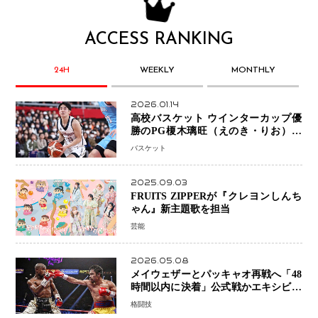
ACCESS RANKING
24H
WEEKLY
MONTHLY
2026.01.14
高校バスケット ウインターカップ優
勝のPG榎木璃旺（えのき・りお）が
プロの現場へ―。
バスケット
2025.09.03
FRUITS ZIPPERが『クレヨンしんち
ゃん』新主題歌を担当
芸能
2026.05.08
メイウェザーとパッキャオ再戦へ「48
時間以内に決着」公式戦かエキシビシ
ョンか混迷続く
格闘技