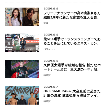
2026.8.8
フリーアナウンサーの高木由梨奈さん
結婚2周年に新たな家族を迎える喜び
を報告 夫・岸田タツヤさんと連名
芸能
「夫婦ともに幸せに感じています」
2026.8.8
元NBA選手でトランスジェンダーであ
ることを公にしているエネス・カンタ
ーがWNBAドラフト参戦を表明「参加
バスケット
資格を満たしている」異例の挑戦、そ
の背景に女子スポーツを巡る議論
2026.8.8
久保優太選手が結婚を報告 新たなパ
ートナーと歩む「集大成の一年」競技
生活を支える存在に感謝
格闘技
2026.8.7
ONE SAMURAI-2- 大会直前に起きた
計量の波紋 笠原弘希ら注目ファイタ
ーは契約体重で決戦へ、山本歩夢と平
格闘技
山諒選手戦は中止に