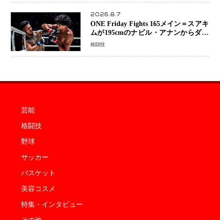
2026.8.7
ONE Friday Fights 165メイン＝スアキ
ムが195cmのナビル・アナンからダウ
ン奪取！猛反撃を耐え抜き判定勝利、
格闘技
8連勝を達成
芸能
格闘技
野球
サッカー
バスケット
美容コスメ
特集・インタビュー