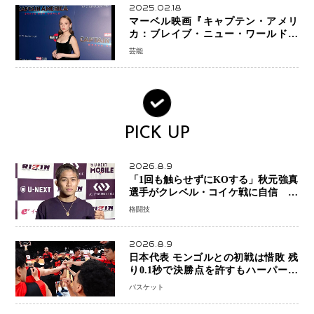
2025.02.18
マーベル映画『キャプテン・アメリ
カ：ブレイブ・ニュー・ワールド』
新ブラック・ウィドウ役のシラ・ハー
芸能
スとは！？
PICK UP
2026.8.9
「1回も触らせずにKOする」秋元強真
選手がクレベル・コイケ戦に自信 青
木真也と2カ月の寝技対策「引き込ま
格闘技
れても大丈夫」
2026.8.9
日本代表 モンゴルとの初戦は惜敗 残
り0.1秒で決勝点を許すもハーパージ
ュニア15得点 カーク18得点と存在感
バスケット