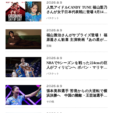
2026.8.9
人気アイドルCANDY TUNE 福山梨乃
さんが女子日本代表戦に登場 8月14日
「三井不動産カップ」でスペシャルゲ
バスケット
スト 大のバスケ好きとして魅力を発
信
2026.8.9
福山雅治さんがサプライズ登場！ 福
原遥さん歓喜 主演映画『あの星が降
る丘で、君とまた出会いたい。』舞台
芸能
あいさつ
2026.8.9
NBAで9シーズンを戦った224cmの巨
人がフィリピンへ ボバン・マリヤノ
ビッチ ジョーンズカップで新たな挑
バスケット
戦
2026.8.9
張本美和選手 苦境からの大逆転で横
浜決勝へ 中国の難敵・王芸迪選手を
撃破「ここからまた行くぞ」兄・智和
その他
選手との兄妹Vにも期待