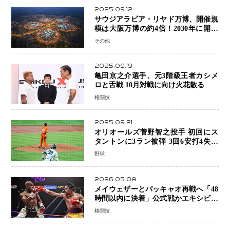
2025.09.12
サウジアラビア・リヤド万博、開催規
模は大阪万博の約4倍！2030年に開幕
予定
その他
2025.09.19
亀田京之介選手、元3階級王者カシメ
ロと舌戦 10月対戦に向け火花散る
格闘技
2025.09.21
オリオールズ菅野智之投手 初回にス
タントンに3ラン被弾 3回6安打4失点
で降板
野球
2026.05.08
メイウェザーとパッキャオ再戦へ「48
時間以内に決着」公式戦かエキシビシ
ョンか混迷続く
格闘技