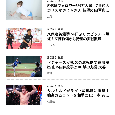
2026.8.9
SNS総フォロワー580万人超！Z世代の
カリスマ さくらさん 待望の1st写真集
が11月5日発売決定 沖縄で“今しか残
芸能
せない姿”を撮影
2026.8.9
久保建英選手 54日ぶりのピッチへ帰
還！左膝負傷から待望の実戦復帰
サッカー
2026.8.9
ドジャースが執念の逆転劇で連敗脱
出 山本由伸投手は107球の力投 大谷翔
平選手が延長10回に勝利を呼び込む一
野球
打！
2026.8.9
サルキルドがライト級戦線に衝撃！
強豪ガムロットを相手に1R一本 26歳
の豪州の新星が「トップ戦線」へ名乗
格闘技
り