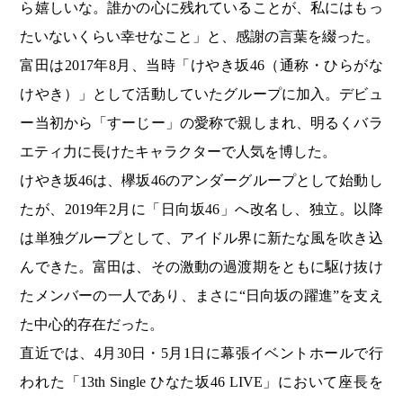
ら嬉しいな。誰かの心に残れていることが、私にはもっ
たいないくらい幸せなこと」と、感謝の言葉を綴った。
富田は2017年8月、当時「けやき坂46（通称・ひらがな
けやき）」として活動していたグループに加入。デビュ
ー当初から「すーじー」の愛称で親しまれ、明るくバラ
エティ力に長けたキャラクターで人気を博した。
けやき坂46は、欅坂46のアンダーグループとして始動し
たが、2019年2月に「日向坂46」へ改名し、独立。以降
は単独グループとして、アイドル界に新たな風を吹き込
んできた。富田は、その激動の過渡期をともに駆け抜け
たメンバーの一人であり、まさに“日向坂の躍進”を支え
た中心的存在だった。
直近では、4月30日・5月1日に幕張イベントホールで行
われた「13th Single ひなた坂46 LIVE」において座長を