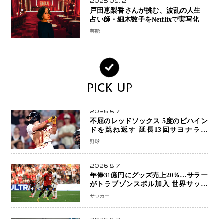
2025.09.12
戸田恵梨香さんが挑む、波乱の人生―
占い師・細木数子をNetflixで実写化
芸能
PICK UP
2026.8.7
不屈のレッドソックス 5度のビハイン
ドを跳ね返す 延長13回サヨナラ勝
ち 吉田正尚選手も2安打1打点で貢献 4
野球
得点以上は驚異の28連勝
2026.8.7
年俸31億円にグッズ売上20％…サラー
がトラブゾンスポル加入 世界サッカ
ーは「五大リーグ一強」から新時代へ
サッカー