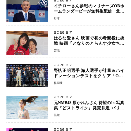
2026.8.7
イチローさん参戦のマリナーズOBホ
ームランダービーが無料生配信 北米
ならではの“魅せる興行”に世界が注目
野球
2026.8.7
はるな愛さん 映画で初の母親役に挑
戦 映画『となりのとらんす少女ちゃ
ん』11月7日公開 未来の自分との対話
芸能
を描く注目作
2026.8.7
野杁正明選手 海人選手が計量＆ハイ
ドレーションテストをクリア「ONE
SAMURAI 2」決戦へ万全の準備整う
格闘技
2026.8.7
元NMB48 原かれんさん 待望の1st写真
集『どストライク』発売決定 バリで
魅せる25歳の新境地
芸能
2026.8.7