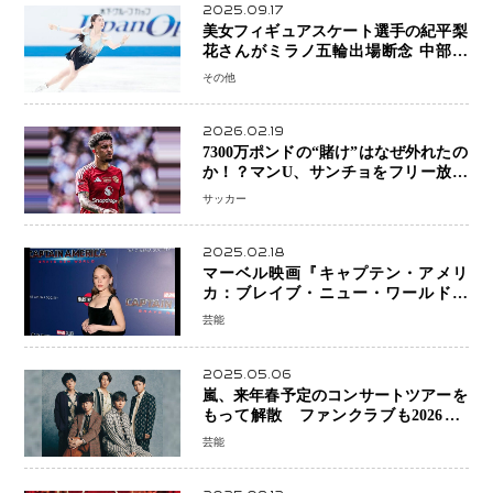
2025.09.17
美女フィギュアスケート選手の紀平梨
花さんがミラノ五輪出場断念 中部選
手権欠場を発表「安全最優先の判断」
その他
2026.02.19
7300万ポンドの“賭け”はなぜ外れたの
か！？マンU、サンチョをフリー放出
へ・・・補強戦略の転換点に
サッカー
2025.02.18
マーベル映画『キャプテン・アメリ
カ：ブレイブ・ニュー・ワールド』
新ブラック・ウィドウ役のシラ・ハー
芸能
スとは！？
2025.05.06
嵐、来年春予定のコンサートツアーを
もって解散 ファンクラブも2026年5
月末で活動終了
芸能