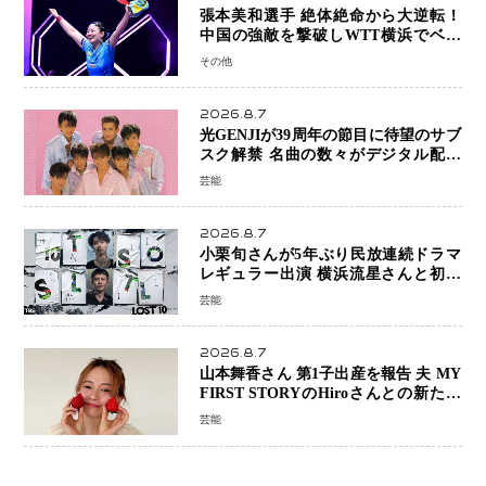
張本美和選手 絶体絶命から大逆転！
中国の強敵を撃破しWTT横浜でベス
ト8進出
その他
2026.8.7
光GENJIが39周年の節目に待望のサブ
スク解禁 名曲の数々がデジタル配信
へ 40周年へ向け1年間で全作品を順次
芸能
公開
2026.8.7
小栗旬さんが5年ぶり民放連続ドラマ
レギュラー出演 横浜流星さんと初共
演『LOST10』で異色バディ結成
芸能
2026.8.7
山本舞香さん 第1子出産を報告 夫 MY
FIRST STORYのHiroさんとの新たな
家族生活「母子ともに健康」
芸能