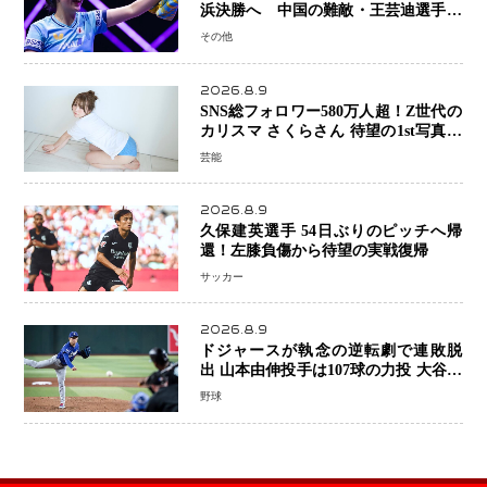
浜決勝へ 中国の難敵・王芸迪選手を
撃破「ここからまた行くぞ」兄・智和
その他
選手との兄妹Vにも期待
2026.8.9
SNS総フォロワー580万人超！Z世代の
カリスマ さくらさん 待望の1st写真集
が11月5日発売決定 沖縄で“今しか残
芸能
せない姿”を撮影
2026.8.9
久保建英選手 54日ぶりのピッチへ帰
還！左膝負傷から待望の実戦復帰
サッカー
2026.8.9
ドジャースが執念の逆転劇で連敗脱
出 山本由伸投手は107球の力投 大谷翔
平選手が延長10回に勝利を呼び込む一
野球
打！