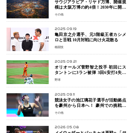
サウジアラビア・リヤド万博、開催規
模は大阪万博の約4倍！2030年に開幕
予定
その他
2025.09.19
亀田京之介選手、元3階級王者カシメ
ロと舌戦 10月対戦に向け火花散る
格闘技
2025.09.21
オリオールズ菅野智之投手 初回にス
タントンに3ラン被弾 3回6安打4失点
で降板
野球
2025.09.11
競泳女子の池江璃花子選手が活動拠点
を豪州から日本へ！ 豪州での挑戦を
糧に、28年ロサンゼルス五輪へ再始動
その他
2026.05.08
メイウェザーとパッキャオ再戦へ「48