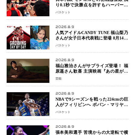
り0.1秒で決勝点を許すもハーパージ
ュニア15得点 カーク18得点と存在感
バスケット
2026.8.9
人気アイドルCANDY TUNE 福山梨乃
さんが女子日本代表戦に登場 8月14日
「三井不動産カップ」でスペシャルゲ
バスケット
スト 大のバスケ好きとして魅力を発
信
2026.8.9
福山雅治さんがサプライズ登場！ 福
原遥さん歓喜 主演映画『あの星が降
る丘で、君とまた出会いたい。』舞台
芸能
あいさつ
2026.8.9
NBAで9シーズンを戦った224cmの巨
人がフィリピンへ ボバン・マリヤノ
ビッチ ジョーンズカップで新たな挑
バスケット
戦
2026.8.9
張本美和選手 苦境からの大逆転で横