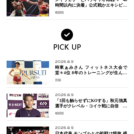
時間以内に決着」公式戦かエキシビシ
ョンか混迷続く
格闘技
PICK UP
2026.8.9
時東ぁみさん フィットネス大会で
堂々4位 8年のトレーニングが生んだ
健康美「4位になってホッとしていま
芸能
す」
2026.8.9
「1回も触らせずにKOする」秋元強真
選手がクレベル・コイケ戦に自信 青
木真也と2カ月の寝技対策「引き込ま
格闘技
れても大丈夫」
2026.8.9
日本代表 モンゴルとの初戦は惜敗 残