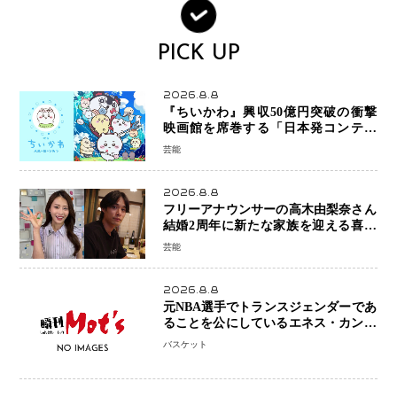
PICK UP
2026.8.8
『ちいかわ』興収50億円突破の衝撃
映画館を席巻する「日本発コンテン
ツ」の強さ スパイダーマン、モアナ
芸能
ら世界級作品と並ぶ存在感
2026.8.8
フリーアナウンサーの高木由梨奈さん
結婚2周年に新たな家族を迎える喜び
を報告 夫・岸田タツヤさんと連名
芸能
「夫婦ともに幸せに感じています」
2026.8.8
元NBA選手でトランスジェンダーであ
ることを公にしているエネス・カンタ
ーがWNBAドラフト参戦を表明「参加
バスケット
資格を満たしている」異例の挑戦、そ
の背景に女子スポーツを巡る議論