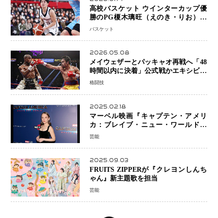
高校バスケット ウインターカップ優
勝のPG榎木璃旺（えのき・りお）が
プロの現場へ―。
バスケット
2026.05.08
メイウェザーとパッキャオ再戦へ「48
時間以内に決着」公式戦かエキシビシ
ョンか混迷続く
格闘技
2025.02.18
マーベル映画『キャプテン・アメリ
カ：ブレイブ・ニュー・ワールド』
新ブラック・ウィドウ役のシラ・ハー
芸能
スとは！？
2025.09.03
FRUITS ZIPPERが『クレヨンしんち
ゃん』新主題歌を担当
芸能