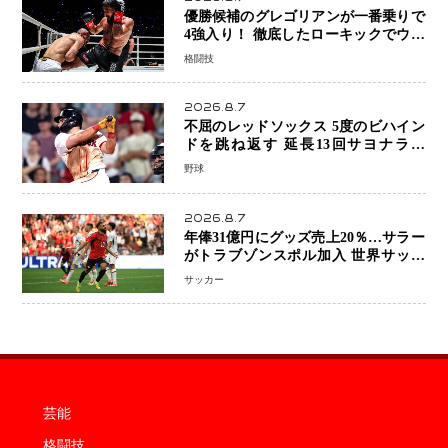
優勝候補のグレゴリアンが一番乗りで
4強入り！ 徹底したローキックでウス
ビャンを攻略、判定勝利
格闘技
2026.8.7
不屈のレッドソックス 5度のビハイン
ドを跳ね返す 延長13回サヨナラ勝
ち 吉田正尚選手も2安打1打点で貢献 4
野球
得点以上は驚異の28連勝
2026.8.7
年俸31億円にグッズ売上20％…サラー
がトラブゾンスポル加入 世界サッカ
ーは「五大リーグ一強」から新時代へ
サッカー
芸能
格闘技