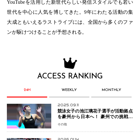
YouTubeを活用した新世代らしい発信スタイルでも若い
世代を中心に人気を博してきた。9年にわたる活動の集
大成ともいえるラストライブには、全国から多くのファ
ンが駆けつけることが予想される。
ACCESS RANKING
24H
WEEKLY
MONTHLY
2025.09.11
競泳女子の池江璃花子選手が活動拠点
を豪州から日本へ！ 豪州での挑戦を
糧に、28年ロサンゼルス五輪へ再始動
その他
2026.01.14