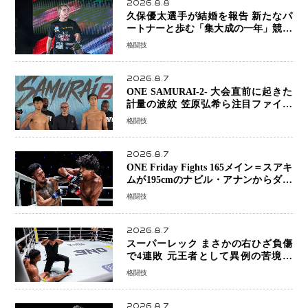
2026.8.8
久保優太選手が結婚を報告 新たなパ
ートナーと歩む「集大成の一年」競技
生活を支える存在に感謝
格闘技
2026.8.7
ONE SAMURAI-2- 大会直前に起きた
計量の波紋 笠原弘希ら注目ファイタ
ーは契約体重で決戦へ、山本歩夢と平
格闘技
山諒選手戦は中止に
2026.8.7
ONE Friday Fights 165メイン＝スアキ
ムが195cmのナビル・アナンからダウ
ン奪取！猛反撃を耐え抜き判定勝利、
格闘技
8連勝を達成
2026.8.7
スーパーレック まさかの右ひざ負傷
で4連敗 元王者として異例の苦境…
「アクシデント」でも消えない危険信
格闘技
号
2026.8.7