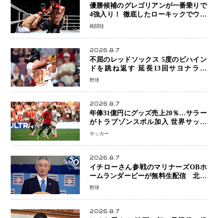
優勝候補のグレゴリアンが一番乗りで
4強入り！ 徹底したローキックでウス
ビャンを攻略、判定勝利
格闘技
2026.8.7
不屈のレッドソックス 5度のビハイン
ドを跳ね返す 延長13回サヨナラ勝
ち 吉田正尚選手も2安打1打点で貢献 4
野球
得点以上は驚異の28連勝
2026.8.7
年俸31億円にグッズ売上20％…サラー
がトラブゾンスポル加入 世界サッカ
ーは「五大リーグ一強」から新時代へ
サッカー
2026.8.7
イチローさん参戦のマリナーズOBホ
ームランダービーが無料生配信 北米
ならではの“魅せる興行”に世界が注目
野球
2026.8.7