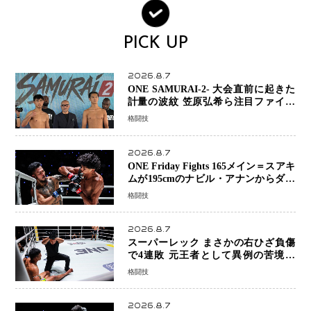
PICK UP
2026.8.7
ONE SAMURAI-2- 大会直前に起きた
計量の波紋 笠原弘希ら注目ファイタ
ーは契約体重で決戦へ、山本歩夢と平
格闘技
山諒選手戦は中止に
2026.8.7
ONE Friday Fights 165メイン＝スアキ
ムが195cmのナビル・アナンからダウ
ン奪取！猛反撃を耐え抜き判定勝利、
格闘技
8連勝を達成
2026.8.7
スーパーレック まさかの右ひざ負傷
で4連敗 元王者として異例の苦境…
「アクシデント」でも消えない危険信
格闘技
号
2026.8.7