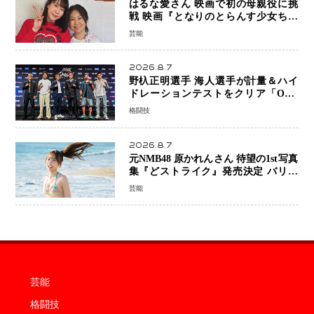
はるな愛さん 映画で初の母親役に挑
戦 映画『となりのとらんす少女ちゃ
ん』11月7日公開 未来の自分との対話
芸能
を描く注目作
2026.8.7
野杁正明選手 海人選手が計量＆ハイ
ドレーションテストをクリア「ONE
SAMURAI 2」決戦へ万全の準備整う
格闘技
2026.8.7
元NMB48 原かれんさん 待望の1st写真
集『どストライク』発売決定 バリで
魅せる25歳の新境地
芸能
芸能
格闘技