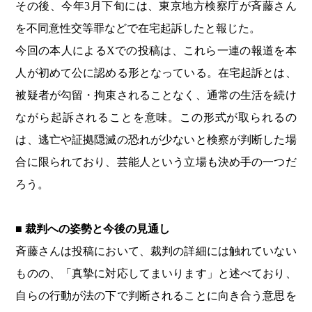
その後、今年3月下旬には、東京地方検察庁が斉藤さん
を不同意性交等罪などで在宅起訴したと報じた。
今回の本人によるXでの投稿は、これら一連の報道を本
人が初めて公に認める形となっている。在宅起訴とは、
被疑者が勾留・拘束されることなく、通常の生活を続け
ながら起訴されることを意味。この形式が取られるの
は、逃亡や証拠隠滅の恐れが少ないと検察が判断した場
合に限られており、芸能人という立場も決め手の一つだ
ろう。
■ 裁判への姿勢と今後の見通し
斉藤さんは投稿において、裁判の詳細には触れていない
ものの、「真摯に対応してまいります」と述べており、
自らの行動が法の下で判断されることに向き合う意思を