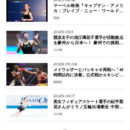
2025.02.18
マーベル映画『キャプテン・アメリ
カ：ブレイブ・ニュー・ワールド』
新ブラック・ウィドウ役のシラ・ハー
芸能
スとは！？
2025.09.11
競泳女子の池江璃花子選手が活動拠点
を豪州から日本へ！ 豪州での挑戦を
糧に、28年ロサンゼルス五輪へ再始動
その他
2026.05.08
メイウェザーとパッキャオ再戦へ「48
時間以内に決着」公式戦かエキシビシ
ョンか混迷続く
格闘技
2025.09.17
美女フィギュアスケート選手の紀平梨
花さんがミラノ五輪出場断念 中部選
手権欠場を発表「安全最優先の判断」
その他