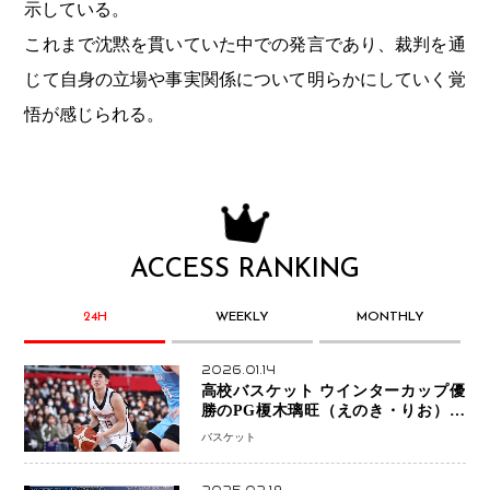
示している。
これまで沈黙を貫いていた中での発言であり、裁判を通
じて自身の立場や事実関係について明らかにしていく覚
悟が感じられる。
ACCESS RANKING
24H
WEEKLY
MONTHLY
2026.01.14
高校バスケット ウインターカップ優
勝のPG榎木璃旺（えのき・りお）が
プロの現場へ―。
バスケット