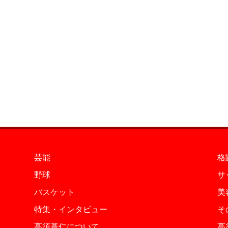
芸能
格
野球
サ
バスケット
美
特集・インタビュー
そ
高須基仁について
高