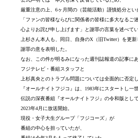
厳重注意の上、6ヶ月間の（芸能活動）謹慎処分とい
「ファンの皆様ならびに関係者の皆様に多大なるご
心よりお詫び申し上げます」と謝罪の言葉を述べて
上杉さん本人も、同日、自身のX（旧Twitter）を更
謝罪の意を表明した。
なお、この件が明るみになった週刊誌報道の記事に
フジテレビ・番組スタッフと
上杉真央とのトラブル問題については全面的に否定
『オールナイトフジコ』は、1983年にスタートし一
伝説の深夜番組『オールナイトフジ』の令和版とし
2023年4月に放送開始。
現役・女子大生グループ「フジコーズ」が
番組の中心を担っていたが、
番組は今年3月をもって終了していた。