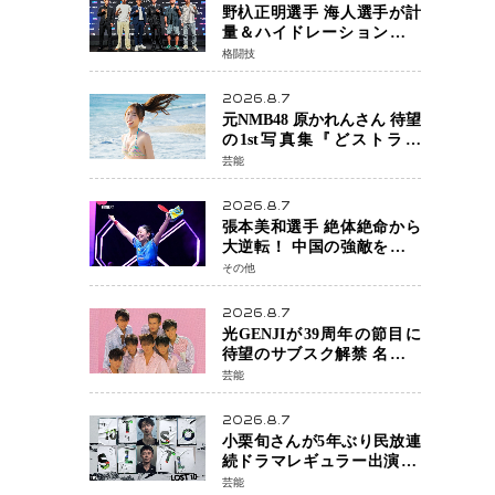
野杁正明選手 海人選手が計
量＆ハイドレーションテス
トをクリア「ONE
格闘技
SAMURAI 2」決戦へ万全の
準備整う
2026.8.7
元NMB48 原かれんさん 待望
の1st写真集『どストライ
ク』発売決定 バリで魅せる
芸能
25歳の新境地
2026.8.7
張本美和選手 絶体絶命から
大逆転！ 中国の強敵を撃破
しWTT横浜でベスト8進出
その他
2026.8.7
光GENJIが39周年の節目に
待望のサブスク解禁 名曲の
数々がデジタル配信へ 40周
芸能
年へ向け1年間で全作品を順
次公開
2026.8.7
小栗旬さんが5年ぶり民放連
続ドラマレギュラー出演 横
浜流星さんと初共演
芸能