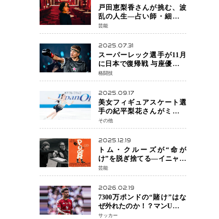
戸田恵梨香さんが挑む、波
乱の人生―占い師・細木数
子をNetflixで実写化
芸能
2025.07.31
スーパーレック選手が11月
に日本で復帰戦 与座優貴選
手との激突に「すべての技
格闘技
術を見せたい」
2025.09.17
美女フィギュアスケート選
手の紀平梨花さんがミラノ
五輪出場断念 中部選手権欠
その他
場を発表「安全最優先の判
断」
2025.12.19
トム・クルーズが“命が
け”を脱ぎ捨てる―イニャリ
トゥ監督と挑む前代未聞の
芸能
大惨事コメディ「DIGGER
ディガー」始動
2026.02.19
7300万ポンドの“賭け”はな
ぜ外れたのか！？マンU、サ
ンチョをフリー放出
サッカー