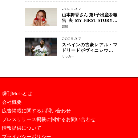
『LOST10』で異色バディ結
成
2026.8.7
山本舞香さん 第1子出産を報
告 夫 MY FIRST STORYの
Hiroさんとの新たな家族生
芸能
活「母子ともに健康」
2026.8.7
スペインの古豪レアル・マ
ドリードがヴィニシウス選
手との契約を2032年まで延
サッカー
長 長期交渉が決着 年俸は約
43億円と現地報道
瞬刊Mot'sとは
会社概要
広告掲載に関するお問い合わせ
プレスリリース掲載に関するお問い合わせ
情報提供について
プライバシーポリシー