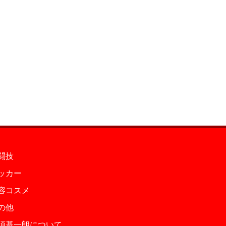
闘技
ッカー
容コスメ
の他
須基一朗について