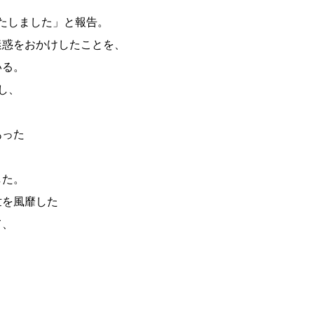
たしました」と報告。
迷惑をおかけしたことを、
いる。
新し、
あった
した。
世を風靡した
て、