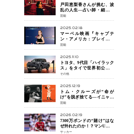
戸田恵梨香さんが挑む、波
乱の人生―占い師・細木数
子をNetflixで実写化
芸能
2025.02.18
マーベル映画『キャプテ
ン・アメリカ：ブレイブ・
ニュー・ワールド』 新ブラ
芸能
ック・ウィドウ役のシラ・
ハースとは！？
2025.11.10
トヨタ、9代目「ハイラック
ス」をタイで世界初公開
電動化戦略の象徴となる
その他
BEVモデルを初設定
2025.12.19
トム・クルーズが“命が
け”を脱ぎ捨てる―イニャリ
トゥ監督と挑む前代未聞の
芸能
大惨事コメディ「DIGGER
ディガー」始動
2026.02.19
7300万ポンドの“賭け”はな
ぜ外れたのか！？マンU、サ
ンチョをフリー放出
サッカー