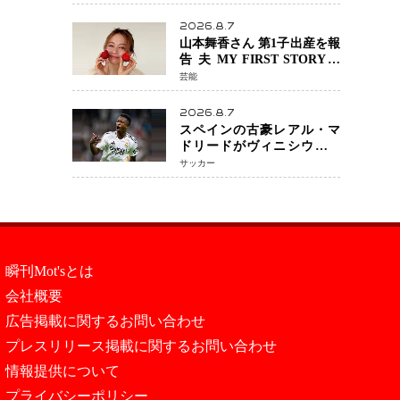
『LOST10』で異色バディ結
成
2026.8.7
山本舞香さん 第1子出産を報
告 夫 MY FIRST STORYの
Hiroさんとの新たな家族生
芸能
活「母子ともに健康」
2026.8.7
スペインの古豪レアル・マ
ドリードがヴィニシウス選
手との契約を2032年まで延
サッカー
長 長期交渉が決着 年俸は約
43億円と現地報道
瞬刊Mot'sとは
会社概要
広告掲載に関するお問い合わせ
プレスリリース掲載に関するお問い合わせ
情報提供について
プライバシーポリシー