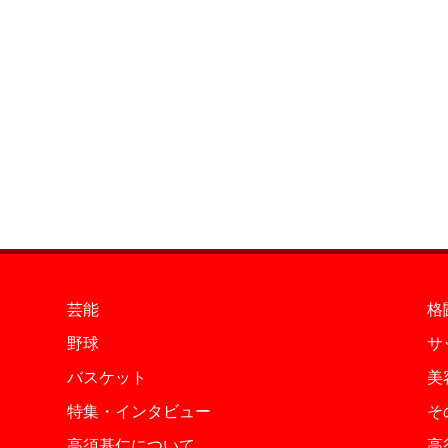
芸能
格
野球
サ
バスケット
美
特集・インタビュー
そ
高須基仁について
高