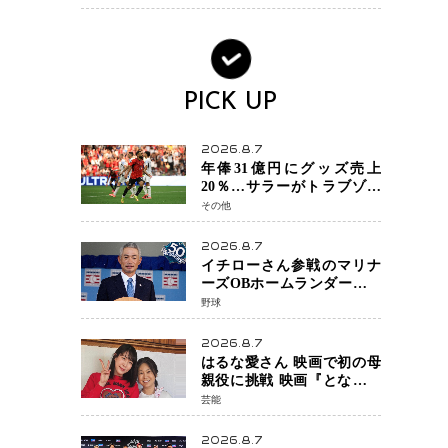
へ・・・補強戦略の転換点
に
PICK UP
2026.8.7
年俸31億円にグッズ売上
20％…サラーがトラブゾン
スポル加入 世界サッカー
その他
は「五大リーグ一強」から
新時代へ
2026.8.7
イチローさん参戦のマリナ
ーズOBホームランダービー
が無料生配信 北米ならで
野球
はの“魅せる興行”に世界が
注目
2026.8.7
はるな愛さん 映画で初の母
親役に挑戦 映画『となりの
とらんす少女ちゃん』11月7
芸能
日公開 未来の自分との対話
を描く注目作
2026.8.7