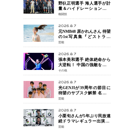
野杁正明選手 海人選手が計
量＆ハイドレーションテス
トをクリア「ONE
格闘技
SAMURAI 2」決戦へ万全の
準備整う
2026.8.7
元NMB48 原かれんさん 待望
の1st写真集『どストライ
ク』発売決定 バリで魅せる
芸能
25歳の新境地
2026.8.7
張本美和選手 絶体絶命から
大逆転！ 中国の強敵を撃破
しWTT横浜でベスト8進出
その他
2026.8.7
光GENJIが39周年の節目に
待望のサブスク解禁 名曲の
数々がデジタル配信へ 40周
芸能
年へ向け1年間で全作品を順
次公開
2026.8.7
小栗旬さんが5年ぶり民放連
続ドラマレギュラー出演 横
浜流星さんと初共演
芸能