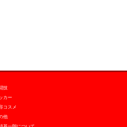
闘技
ッカー
容コスメ
の他
須基一朗について