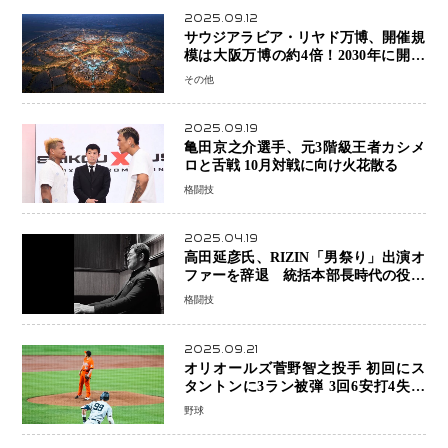
2025.09.12
サウジアラビア・リヤド万博、開催規
模は大阪万博の約4倍！2030年に開幕
予定
その他
2025.09.19
亀田京之介選手、元3階級王者カシメ
ロと舌戦 10月対戦に向け火花散る
格闘技
2025.04.19
高田延彦氏、RIZIN「男祭り」出演オ
ファーを辞退 統括本部長時代の役目
「すでに終えています」と明言
格闘技
2025.09.21
オリオールズ菅野智之投手 初回にス
タントンに3ラン被弾 3回6安打4失点
で降板
野球