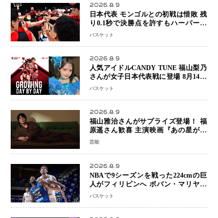
2026.8.9
日本代表 モンゴルとの初戦は惜敗 残
り0.1秒で決勝点を許すもハーパージ
ュニア15得点 カーク18得点と存在感
バスケット
2026.8.9
人気アイドルCANDY TUNE 福山梨乃
さんが女子日本代表戦に登場 8月14日
「三井不動産カップ」でスペシャルゲ
バスケット
スト 大のバスケ好きとして魅力を発
信
2026.8.9
福山雅治さんがサプライズ登場！ 福
原遥さん歓喜 主演映画『あの星が降
る丘で、君とまた出会いたい。』舞台
芸能
あいさつ
2026.8.9
NBAで9シーズンを戦った224cmの巨
人がフィリピンへ ボバン・マリヤノ
ビッチ ジョーンズカップで新たな挑
バスケット
戦