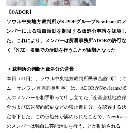
【©️ADOR】
ソウル中央地方裁判所がK-POPグループNewJeansのメ
ンバーによる独自活動を制限する仮処分申請を認容し
た。これにより、メンバーは所属事務所ADORの許可な
く「NJZ」名義での活動を行うことが困難となった。
裁判所の判断と仮処分の背景
本日（21日）、ソウル中央地方裁判所民事合議50部（キ
ム・サンフン首席部長判事）は、ADORがNewJeansの5
人のメンバーを相手取って申し立てた「企画会社地位保
全および広告契約締結などの禁止仮処分」を認容する決
定を下した。この仮処分が認められたことで、NewJeans
のメンバーは独自に芸能活動を行うことが制約される。