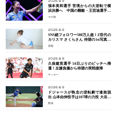
2026.8.9
張本美和選手 苦境からの大逆転で横
浜決勝へ 中国の難敵・王芸迪選手を
撃破「ここからまた行くぞ」兄・智和
その他
選手との兄妹Vにも期待
2026.8.9
SNS総フォロワー580万人超！Z世代の
カリスマ さくらさん 待望の1st写真集
が11月5日発売決定 沖縄で“今しか残
芸能
せない姿”を撮影
2026.8.9
久保建英選手 54日ぶりのピッチへ帰
還！左膝負傷から待望の実戦復帰
サッカー
2026.8.9
ドジャースが執念の逆転劇で連敗脱
出 山本由伸投手は107球の力投 大谷翔
平選手が延長10回に勝利を呼び込む一
野球
打！