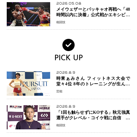
2026.05.08
メイウェザーとパッキャオ再戦へ「48
時間以内に決着」公式戦かエキシビシ
ョンか混迷続く
格闘技
PICK UP
2026.8.9
時東ぁみさん フィットネス大会で
堂々4位 8年のトレーニングが生んだ
健康美「4位になってホッとしていま
芸能
す」
2026.8.9
「1回も触らせずにKOする」秋元強真
選手がクレベル・コイケ戦に自信 青
木真也と2カ月の寝技対策「引き込ま
格闘技
れても大丈夫」