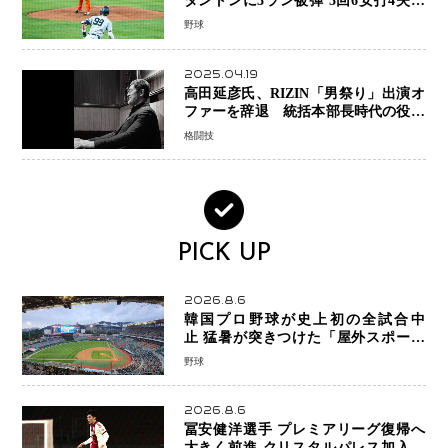
タントンに3ラン被弾 3回6安打4失点
で降板
野球
2025.04.19
高田延彦氏、RIZIN「男祭り」出演オ
ファーを辞退 統括本部長時代の役目
「すでに終えています」と明言
格闘技
PICK UP
2026.8.6
韓国プロ野球が史上初の全試合中
止 猛暑が突きつけた「屋外スポーツ
の限界」 日本発のドーム型施設時代
野球
へ
2026.8.6
冨安健洋選手 プレミアリーグ復帰へ
大きく前進 クリスタルパレス加入目