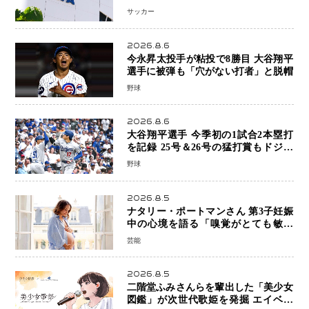
ーツ組織を支える「権威」は揺るがず
サッカー
・・・謝罪と改革姿勢
2026.8.6
今永昇太投手が粘投で8勝目 大谷翔平
選手に被弾も「穴がない打者」と脱帽
野球
2026.8.6
大谷翔平選手 今季初の1試合2本塁打
を記録 25号＆26号の猛打賞もドジャ
ースは今季ワーストの6連敗
野球
2026.8.5
ナタリー・ポートマンさん 第3子妊娠
中の心境を語る「嗅覚がとても敏感
に」マタニティフォトも公開
芸能
2026.8.5
二階堂ふみさんらを輩出した「美少女
図鑑」が次世代歌姫を発掘 エイベッ