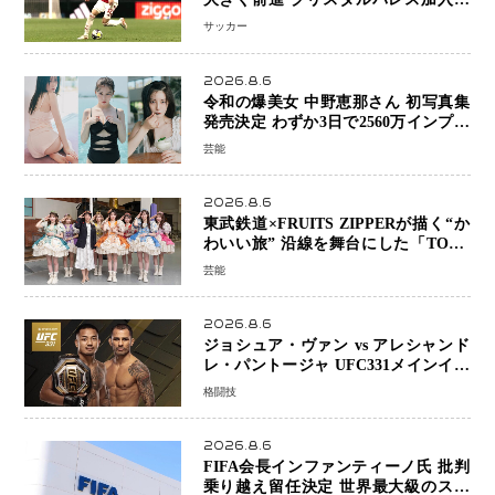
前 メディカルチェックも通過
サッカー
2026.8.6
令和の爆美女 中野恵那さん 初写真集
発売決定 わずか3日で2560万インプレ
ッションを記録した話題の美貌を凝縮
芸能
2026.8.6
東武鉄道×FRUITS ZIPPERが描く“か
わいい旅” 沿線を舞台にした「TOBU
KAWAII PROJECT」が開幕
芸能
2026.8.6
ジョシュア・ヴァン vs アレシャンド
レ・パントージャ UFC331メインイベ
ントで再戦決定 「完全決着」に世界
格闘技
中のファンが熱狂 マネル・ケイプの
王座挑戦は再び遠のく
2026.8.6
FIFA会長インファンティーノ氏 批判
乗り越え留任決定 世界最大級のスポ