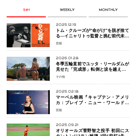
24H
WEEKLY
MONTHLY
2025.12.19
トム・クルーズが“命がけ”を脱ぎ捨て
る―イニャリトゥ監督と挑む前代未聞
の大惨事コメディ「DIGGER ディガ
芸能
ー」始動
2026.01.28
冬季五輪直前でユッタ・リールダムが
見せた「完成形」転倒と涙を越えて─
ミラノで金を狙うオランダ女王の現在
その他
地
2025.02.18
マーベル映画『キャプテン・アメリ
カ：ブレイブ・ニュー・ワールド』
新ブラック・ウィドウ役のシラ・ハー
芸能
スとは！？
2025.09.21
オリオールズ菅野智之投手 初回にス