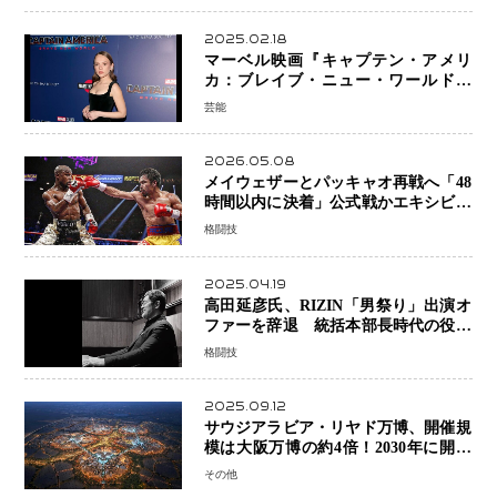
2025.02.18
マーベル映画『キャプテン・アメリ
カ：ブレイブ・ニュー・ワールド』
新ブラック・ウィドウ役のシラ・ハー
芸能
スとは！？
2026.05.08
メイウェザーとパッキャオ再戦へ「48
時間以内に決着」公式戦かエキシビシ
ョンか混迷続く
格闘技
2025.04.19
高田延彦氏、RIZIN「男祭り」出演オ
ファーを辞退 統括本部長時代の役目
「すでに終えています」と明言
格闘技
2025.09.12
サウジアラビア・リヤド万博、開催規
模は大阪万博の約4倍！2030年に開幕
予定
その他