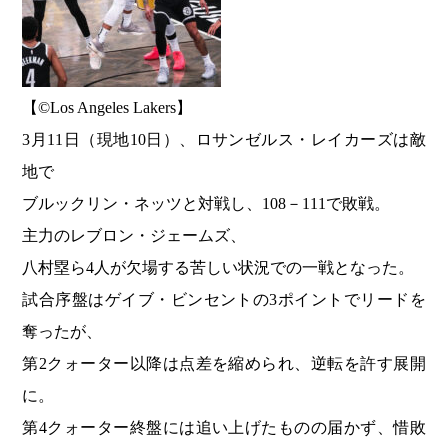
【©️Los Angeles Lakers】
3月11日（現地10日）、ロサンゼルス・レイカーズは敵
地で
ブルックリン・ネッツと対戦し、108－111で敗戦。
主力のレブロン・ジェームズ、
八村塁ら4人が欠場する苦しい状況での一戦となった。
試合序盤はゲイブ・ビンセントの3ポイントでリードを
奪ったが、
第2クォーター以降は点差を縮められ、逆転を許す展開
に。
第4クォーター終盤には追い上げたものの届かず、惜敗