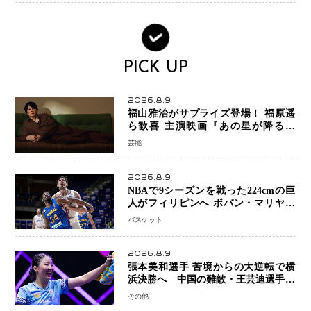
PICK UP
2026.8.9
福山雅治がサプライズ登場！ 福原遥
ら歓喜 主演映画『あの星が降る丘
で、君とまた出会いたい。』舞台あい
芸能
さつで大歓声
2026.8.9
NBAで9シーズンを戦った224cmの巨
人がフィリピンへ ボバン・マリヤノ
ビッチ ジョーンズカップで新たな挑
バスケット
戦
2026.8.9
張本美和選手 苦境からの大逆転で横
浜決勝へ 中国の難敵・王芸迪選手を
撃破「ここからまた行くぞ」兄・智和
その他
選手との兄妹Vにも期待