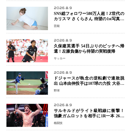
2026.8.9
SNS総フォロワー580万人超！Z世代の
カリスマ さくらさん 待望の1st写真集
が11月5日発売決定 沖縄で“今しか残
芸能
せない姿”を撮影
2026.8.9
久保建英選手 54日ぶりのピッチへ帰
還！左膝負傷から待望の実戦復帰
サッカー
2026.8.9
ドジャースが執念の逆転劇で連敗脱
出 山本由伸投手は107球の力投 大谷翔
平選手が延長10回に勝利を呼び込む一
野球
打！
2026.8.9
サルキルドがライト級戦線に衝撃！
強豪ガムロットを相手に1R一本 26歳
の豪州の新星が「トップ戦線」へ名乗
格闘技
り