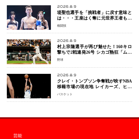
2026.8.9
堤聖也選手を「挑戦者」に戻す意味と
は・・・王座はく奪に元世界王者も疑
問符 見たいのは井上拓真選手、那須
格闘技
川天心選手との交錯
2026.8.9
村上宗隆選手が再び魅せた！160キロ
撃ちで2戦連発26号 シカゴ熱狂「ムネ
はスターだ」米ファンの人気も急上昇
野球
2026.8.9
クレイ・トンプソン争奪戦が映すNBA
移籍市場の現在地 レイカーズ、ヒー
トが注目する36歳の名シューターをマ
バスケット
ーベリックスが簡単に手放せない理由
芸能