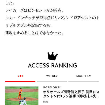
した。
レイカーズはビンセントが24得点、
ルカ・ドンチッチが22得点12リバウンド12アシストのト
リプルダブルを記録するも、
連敗を止めることはできなかった。
ACCESS RANKING
24H
WEEKLY
MONTHLY
2025.09.21
オリオールズ菅野智之投手 初回にス
タントンに3ラン被弾 3回6安打4失点
で降板
野球