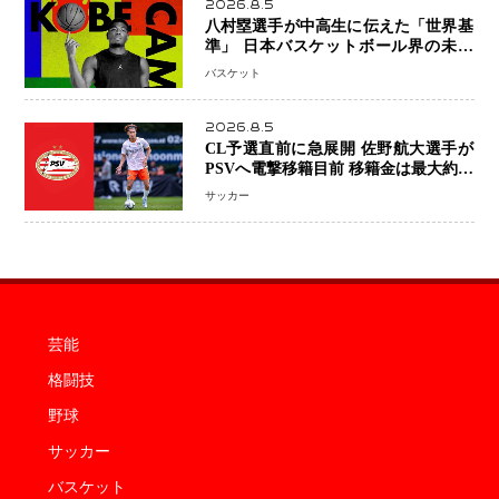
2026.8.5
八村塁選手が中高生に伝えた「世界基
準」 日本バスケットボール界の未来
を変える“練習の質”という哲学
バスケット
2026.8.5
CL予選直前に急展開 佐野航大選手が
PSVへ電撃移籍目前 移籍金は最大約31
億円 5年契約締結へ
サッカー
芸能
格闘技
野球
サッカー
バスケット