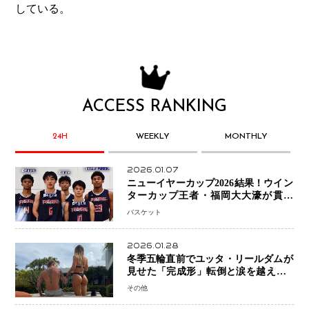
している。
ACCESS RANKING
24H
WEEKLY
MONTHLY
2026.01.07
ニューイヤーカップ2026結果！ウイン
ターカップ王者・福岡大大濠が貫禄
V！ 東山は“背番号継承”で新たな物語
バスケット
を刻む
2026.01.28
冬季五輪直前でユッタ・リールダムが
見せた「完成形」転倒と涙を越えて─
ミラノで金を狙うオランダ女王の現在
その他
地