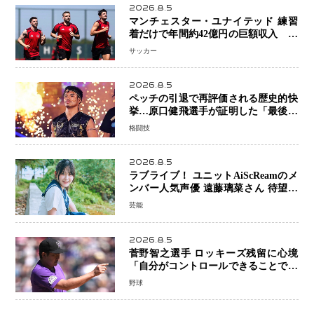
2026.8.5
マンチェスター・ユナイテッド 練習
着だけで年間約42億円の巨額収入 世
界最高額級スポンサー契約が示すサッ
サッカー
カーの圧倒的な価値
2026.8.5
ペッチの引退で再評価される歴史的快
挙…原口健飛選手が証明した「最後に
勝ち切る力」
格闘技
2026.8.5
ラブライブ！ ユニットAiScReamのメ
ンバー人気声優 遠藤璃菜さん 待望の
1st写真集が10月6日発売決定！ 沖縄ロ
芸能
ケで魅せる等身大の姿から大人びた表
情まで収録
2026.8.5
菅野智之選手 ロッキーズ残留に心境
「自分がコントロールできることでは
ない」 トレード報道にも冷静な姿勢
野球