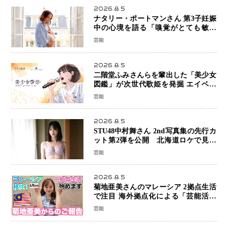
2026.8.5
ナタリー・ポートマンさん 第3子妊娠
中の心境を語る「嗅覚がとても敏感
に」マタニティフォトも公開
芸能
2026.8.5
二階堂ふみさんらを輩出した「美少女
図鑑」が次世代歌姫を発掘 エイベッ
クスと「美少女歌祭2026」開催決定
芸能
福岡審査を初導入で全国規模へ
2026.8.5
STU48中村舞さん 2nd写真集の先行カ
ット第2弾を公開 北海道ロケで見せ
た“大人の魅力”と新たな挑戦
芸能
2026.8.5
菊地亜美さんのマレーシア 2拠点生活
で注目 海外拠点化による「芸能活動
と税務」の関係とは
芸能