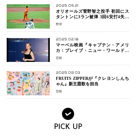
2025.09.21
オリオールズ菅野智之投手 初回にス
タントンに3ラン被弾 3回6安打4失点
で降板
野球
2025.02.18
マーベル映画『キャプテン・アメリ
カ：ブレイブ・ニュー・ワールド』
新ブラック・ウィドウ役のシラ・ハー
芸能
スとは！？
2025.09.03
FRUITS ZIPPERが『クレヨンしんち
ゃん』新主題歌を担当
芸能
PICK UP