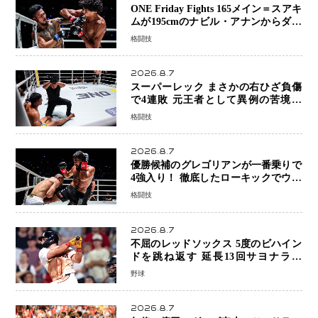
ONE Friday Fights 165メイン＝スアキ
ムが195cmのナビル・アナンからダウ
ン奪取！猛反撃を耐え抜き判定勝利、
格闘技
8連勝を達成
2026.8.7
スーパーレック まさかの右ひざ負傷
で4連敗 元王者として異例の苦境…
「アクシデント」でも消えない危険信
格闘技
号
2026.8.7
優勝候補のグレゴリアンが一番乗りで
4強入り！ 徹底したローキックでウス
ビャンを攻略、判定勝利
格闘技
2026.8.7
不屈のレッドソックス 5度のビハイン
ドを跳ね返す 延長13回サヨナラ勝
ち 吉田正尚選手も2安打1打点で貢献 4
野球
得点以上は驚異の28連勝
2026.8.7