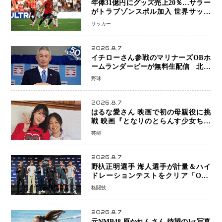
年俸31億円にグッズ売上20％…サラー
がトラブゾンスポル加入 世界サッカ
ーは「五大リーグ一強」から新時代へ
サッカー
2026.8.7
イチローさん参戦のマリナーズOBホ
ームランダービーが無料生配信 北米
ならではの“魅せる興行”に世界が注目
野球
2026.8.7
はるな愛さん 映画で初の母親役に挑
戦 映画『となりのとらんす少女ちゃ
ん』11月7日公開 未来の自分との対話
芸能
を描く注目作
2026.8.7
野杁正明選手 海人選手が計量＆ハイ
ドレーションテストをクリア「ONE
SAMURAI 2」決戦へ万全の準備整う
格闘技
2026.8.7
元NMB48 原かれんさん 待望の1st写真