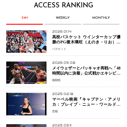
ACCESS RANKING
24H
WEEKLY
MONTHLY
2026.01.14
高校バスケット ウインターカップ優
勝のPG榎木璃旺（えのき・りお）が
プロの現場へ―。
バスケット
2026.05.08
メイウェザーとパッキャオ再戦へ「48
時間以内に決着」公式戦かエキシビシ
ョンか混迷続く
格闘技
2025.02.18
マーベル映画『キャプテン・アメリ
カ：ブレイブ・ニュー・ワールド』
新ブラック・ウィドウ役のシラ・ハー
芸能
スとは！？
2025.09.11