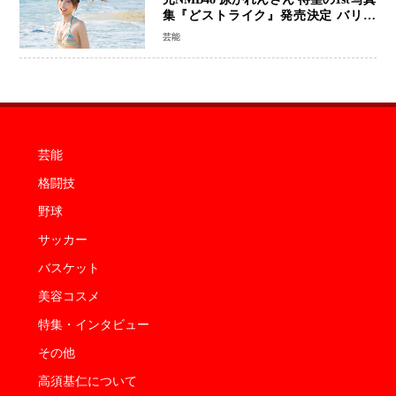
集『どストライク』発売決定 バリで
魅せる25歳の新境地
芸能
芸能
格闘技
野球
サッカー
バスケット
美容コスメ
特集・インタビュー
その他
高須基仁について