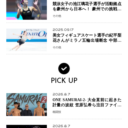
競泳女子の池江璃花子選手が活動拠点
を豪州から日本へ！ 豪州での挑戦を
糧に、28年ロサンゼルス五輪へ再始動
その他
2025.09.17
美女フィギュアスケート選手の紀平梨
花さんがミラノ五輪出場断念 中部選
手権欠場を発表「安全最優先の判断」
その他
PICK UP
2026.8.7
ONE SAMURAI-2- 大会直前に起きた
計量の波紋 笠原弘希ら注目ファイタ
ーは契約体重で決戦へ、山本歩夢と平
格闘技
山諒選手戦は中止に
2026.8.7