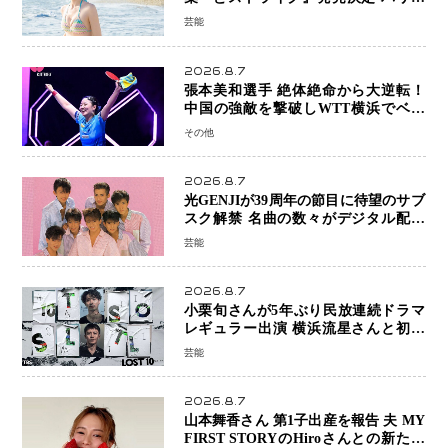
魅せる25歳の新境地
芸能
2026.8.7
張本美和選手 絶体絶命から大逆転！
中国の強敵を撃破しWTT横浜でベス
ト8進出
その他
2026.8.7
光GENJIが39周年の節目に待望のサブ
スク解禁 名曲の数々がデジタル配信
へ 40周年へ向け1年間で全作品を順次
芸能
公開
2026.8.7
小栗旬さんが5年ぶり民放連続ドラマ
レギュラー出演 横浜流星さんと初共
演『LOST10』で異色バディ結成
芸能
2026.8.7
山本舞香さん 第1子出産を報告 夫 MY
FIRST STORYのHiroさんとの新たな