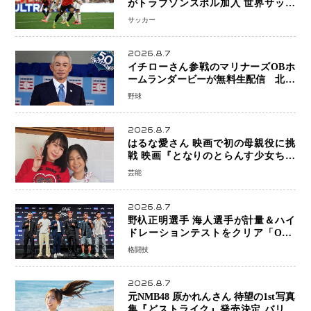
がトラブゾンスポル加入 世界サッカ
ーは「五大リーグ一強」から新時代へ
サッカー
2026.8.7
イチローさん参戦のマリナーズOBホ
ームランダービーが無料生配信 北米
ならではの“魅せる興行”に世界が注目
野球
2026.8.7
はるな愛さん 映画で初の母親役に挑
戦 映画『となりのとらんす少女ちゃ
ん』11月7日公開 未来の自分との対話
芸能
を描く注目作
2026.8.7
野杁正明選手 海人選手が計量＆ハイ
ドレーションテストをクリア「ONE
SAMURAI 2」決戦へ万全の準備整う
格闘技
2026.8.7
元NMB48 原かれんさん 待望の1st写真
集『どストライク』発売決定 バリで