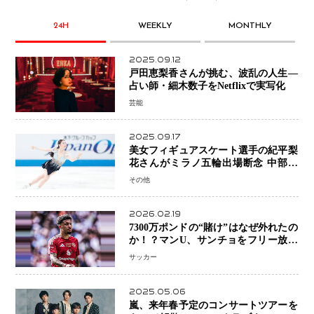
24H
WEEKLY
MONTHLY
2025.09.12
戸田恵梨香さんが挑む、波乱の人生―
占い師・細木数子をNetflixで実写化
芸能
2025.09.17
美女フィギュアスケート選手の紀平梨
花さんがミラノ五輪出場断念 中部選
手権欠場を発表「安全最優先の判断」
その他
2026.02.19
7300万ポンドの“賭け”はなぜ外れたの
か！？マンU、サンチョをフリー放出
へ・・・補強戦略の転換点に
サッカー
2025.05.06
嵐、来年春予定のコンサートツアーを