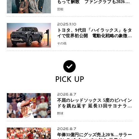
もって解散 ファンクラブも2026年5
月末で活動終了
芸能
2025.11.10
トヨタ、9代目「ハイラックス」をタ
イで世界初公開 電動化戦略の象徴と
なるBEVモデルを初設定
その他
PICK UP
2026.8.7
不屈のレッドソックス 5度のビハイン
ドを跳ね返す 延長13回サヨナラ勝
ち 吉田正尚選手も2安打1打点で貢献 4
野球
得点以上は驚異の28連勝
2026.8.7
年俸31億円にグッズ売上20％…サラー