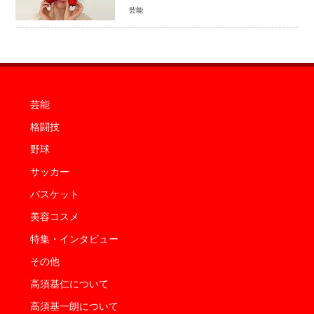
家族生活「母子ともに健康」
芸能
芸能
格闘技
野球
サッカー
バスケット
美容コスメ
特集・インタビュー
その他
高須基仁について
高須基一朗について