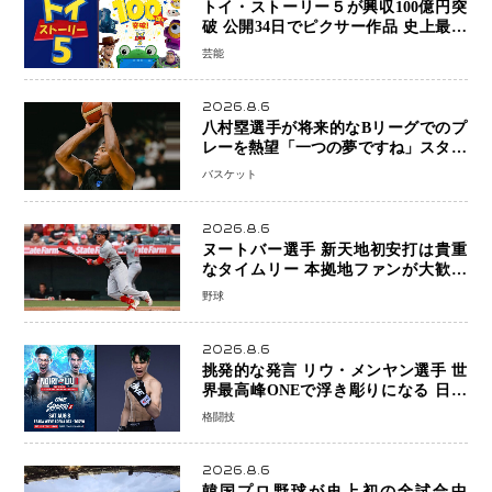
トイ・ストーリー５が興収100億円突
破 公開34日でピクサー作品 史上最速
日本歴代シリーズ最高更新も目前
芸能
2026.8.6
八村塁選手が将来的なBリーグでのプ
レーを熱望「一つの夢ですね」スター
帰還がリーグ価値を押し上げる可能性
バスケット
2026.8.6
ヌートバー選手 新天地初安打は貴重
なタイムリー 本拠地ファンが大歓声
笑顔で歓喜
野球
2026.8.6
挑発的な発言 リウ・メンヤン選手 世
界最高峰ONEで浮き彫りになる 日本
キックボクシングが直面する“技術
格闘技
戦”の現在地
2026.8.6
韓国プロ野球が史上初の全試合中