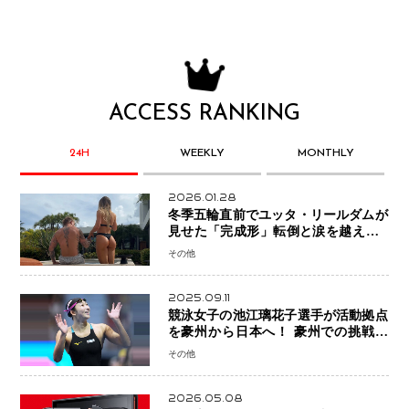
ACCESS RANKING
24H
WEEKLY
MONTHLY
2026.01.28
冬季五輪直前でユッタ・リールダムが
見せた「完成形」転倒と涙を越えて─
ミラノで金を狙うオランダ女王の現在
その他
地
2025.09.11
競泳女子の池江璃花子選手が活動拠点
を豪州から日本へ！ 豪州での挑戦を
糧に、28年ロサンゼルス五輪へ再始動
その他
2026.05.08