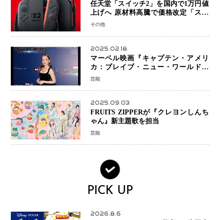
任天堂「スイッチ2」を国内で1万円値
上げへ 原材料高騰で価格改定「スイ
ッチオンライン」も引き上げ
その他
2025.02.18
マーベル映画『キャプテン・アメリ
カ：ブレイブ・ニュー・ワールド』
新ブラック・ウィドウ役のシラ・ハー
芸能
スとは！？
2025.09.03
FRUITS ZIPPERが『クレヨンしんち
ゃん』新主題歌を担当
芸能
PICK UP
2026.8.6