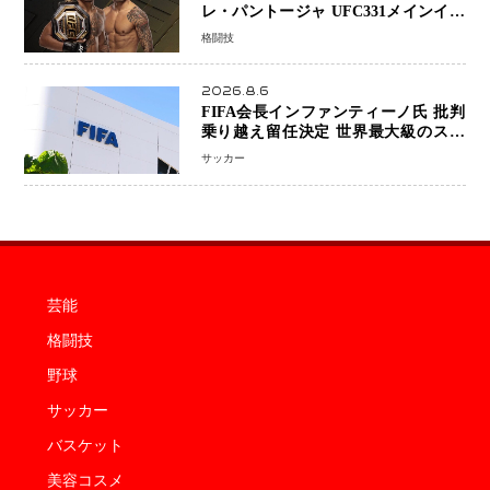
レ・パントージャ UFC331メインイベ
ントで再戦決定 「完全決着」に世界
格闘技
中のファンが熱狂 マネル・ケイプの
王座挑戦は再び遠のく
2026.8.6
FIFA会長インファンティーノ氏 批判
乗り越え留任決定 世界最大級のスポ
ーツ組織を支える「権威」は揺るがず
サッカー
・・・謝罪と改革姿勢
芸能
格闘技
野球
サッカー
バスケット
美容コスメ