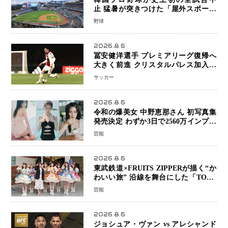
止 猛暑が突きつけた「屋外スポーツ
の限界」 日本発のドーム型施設時代
野球
へ
2026.8.6
冨安健洋選手 プレミアリーグ復帰へ
大きく前進 クリスタルパレス加入目
前 メディカルチェックも通過
サッカー
2026.8.6
令和の爆美女 中野恵那さん 初写真集
発売決定 わずか3日で2560万インプレ
ッションを記録した話題の美貌を凝縮
芸能
2026.8.6
東武鉄道×FRUITS ZIPPERが描く“か
わいい旅” 沿線を舞台にした「TOBU
KAWAII PROJECT」が開幕
芸能
2026.8.6
ジョシュア・ヴァン vs アレシャンド