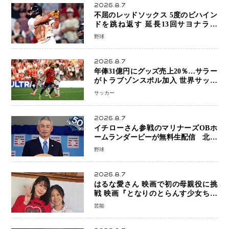
2026.8.7
不屈のレッドソックス 5度のビハイン
ドを跳ね返す 延長13回サヨナラ勝
ち 吉田正尚選手も2安打1打点で貢献 4
野球
得点以上は驚異の28連勝
2026.8.7
年俸31億円にグッズ売上20％…サラー
がトラブゾンスポル加入 世界サッカ
ーは「五大リーグ一強」から新時代へ
サッカー
2026.8.7
イチローさん参戦のマリナーズOBホ
ームランダービーが無料生配信 北米
ならではの“魅せる興行”に世界が注目
野球
2026.8.7
はるな愛さん 映画で初の母親役に挑
戦 映画『となりのとらんす少女ちゃ
ん』11月7日公開 未来の自分との対話
芸能
を描く注目作