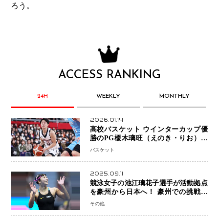
ろう。
ACCESS RANKING
24H
WEEKLY
MONTHLY
2026.01.14
高校バスケット ウインターカップ優
勝のPG榎木璃旺（えのき・りお）が
プロの現場へ―。
バスケット
2025.09.11
競泳女子の池江璃花子選手が活動拠点
を豪州から日本へ！ 豪州での挑戦を
糧に、28年ロサンゼルス五輪へ再始動
その他