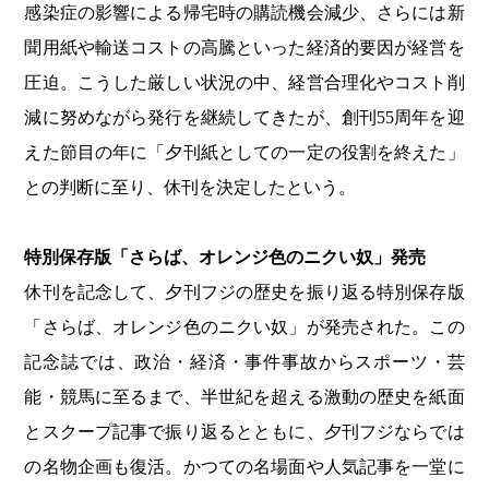
感染症の影響による帰宅時の購読機会減少、さらには新
聞用紙や輸送コストの高騰といった経済的要因が経営を
圧迫。こうした厳しい状況の中、経営合理化やコスト削
減に努めながら発行を継続してきたが、創刊55周年を迎
えた節目の年に「夕刊紙としての一定の役割を終えた」
との判断に至り、休刊を決定したという。
特別保存版「さらば、オレンジ色のニクい奴」発売
休刊を記念して、夕刊フジの歴史を振り返る特別保存版
「さらば、オレンジ色のニクい奴」が発売された。この
記念誌では、政治・経済・事件事故からスポーツ・芸
能・競馬に至るまで、半世紀を超える激動の歴史を紙面
とスクープ記事で振り返るとともに、夕刊フジならでは
の名物企画も復活。かつての名場面や人気記事を一堂に