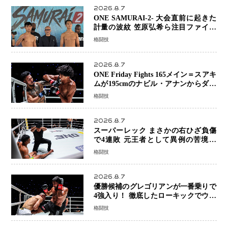
2026.8.7
ONE SAMURAI-2- 大会直前に起きた
計量の波紋 笠原弘希ら注目ファイタ
ーは契約体重で決戦へ、山本歩夢と平
格闘技
山諒選手戦は中止に
2026.8.7
ONE Friday Fights 165メイン＝スアキ
ムが195cmのナビル・アナンからダウ
ン奪取！猛反撃を耐え抜き判定勝利、
格闘技
8連勝を達成
2026.8.7
スーパーレック まさかの右ひざ負傷
で4連敗 元王者として異例の苦境…
「アクシデント」でも消えない危険信
格闘技
号
2026.8.7
優勝候補のグレゴリアンが一番乗りで
4強入り！ 徹底したローキックでウス
ビャンを攻略、判定勝利
格闘技