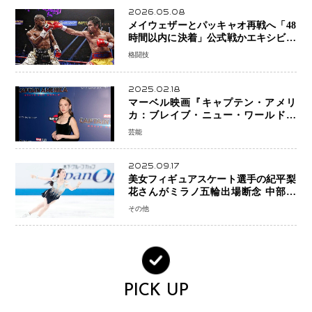
2026.05.08
メイウェザーとパッキャオ再戦へ「48
時間以内に決着」公式戦かエキシビシ
ョンか混迷続く
格闘技
2025.02.18
マーベル映画『キャプテン・アメリ
カ：ブレイブ・ニュー・ワールド』
新ブラック・ウィドウ役のシラ・ハー
芸能
スとは！？
2025.09.17
美女フィギュアスケート選手の紀平梨
花さんがミラノ五輪出場断念 中部選
手権欠場を発表「安全最優先の判断」
その他
PICK UP