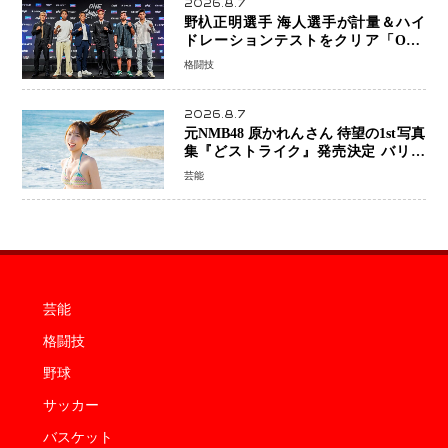
2026.8.7
野杁正明選手 海人選手が計量＆ハイ
ドレーションテストをクリア「ONE
SAMURAI 2」決戦へ万全の準備整う
格闘技
2026.8.7
元NMB48 原かれんさん 待望の1st写真
集『どストライク』発売決定 バリで
魅せる25歳の新境地
芸能
芸能
格闘技
野球
サッカー
バスケット