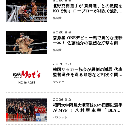
2026.8.8
北野克樹選手が 嵐舞選手との激闘を
KOで制す ローブローが相次ぐ波乱の
展開…涙の勝利「生まれてくる娘のた
格闘技
めに750万円を使いたい」
2026.8.8
森昴星 ONEデビュー戦で劇的な逆転
一本！ 佐藤雄介の強烈な打撃を耐え
抜き、リアネイキッドチョークで勝利
格闘技
2026.8.8
韓国サッカー協会が異例の謝罪 代表
監督選任を巡る疑惑など相次ぐ問題
「組織の刷新」誓う
サッカー
2026.8.8
福岡大学附属大濠高校の本田蕗以選手
がMVP！八村塁主宰「BLACK
SAMURAI SUMMIT 2026」で存在
バスケット
感 NBAへの夢へ大きな一歩「自信に
なった」