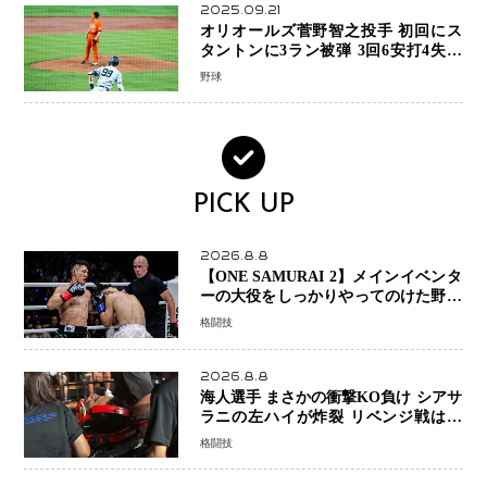
2025.09.21
オリオールズ菅野智之投手 初回にス
タントンに3ラン被弾 3回6安打4失点
で降板
野球
PICK UP
2026.8.8
【ONE SAMURAI 2】メインイベンタ
ーの大役をしっかりやってのけた野杁
正明が衝撃のリベンジ！ リウ・メン
格闘技
ヤンを1R・2分59秒KO、左カウンタ
ーで完全決着
2026.8.8
海人選手 まさかの衝撃KO負け シアサ
ラニの左ハイが炸裂 リベンジ戦は一
瞬で決着
格闘技