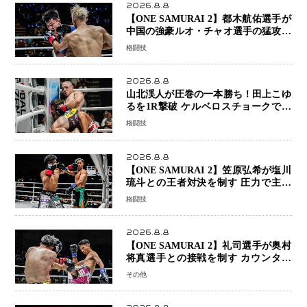
2026.8.8
【ONE SAMURAI 2】都木航佑選手が
中国の強豪ルオ・チャオ選手の猛攻を
受けながらも的確な攻撃で応戦 最後
格闘技
まで打ち合うも判定でチャオに軍配
2026.8.8
山北渓人が圧巻の一本勝ち！田上こゆ
るを1R撃破 ケルベロスチョークで存
在感を示す
格闘技
2026.8.8
【ONE SAMURAI 2】笠原弘希が塩川
琉斗との王者対決を制す 圧力で主導
権を握り判定勝利
格闘技
2026.8.8
【ONE SAMURAI 2】礼司選手が奥村
将真選手との接戦を制す カウンター
と正確な打撃で判定勝利
その他