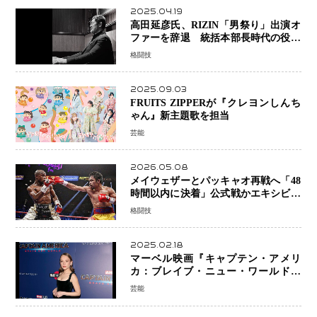
2025.04.19
高田延彦氏、RIZIN「男祭り」出演オ
ファーを辞退 統括本部長時代の役目
「すでに終えています」と明言
格闘技
2025.09.03
FRUITS ZIPPERが『クレヨンしんち
ゃん』新主題歌を担当
芸能
2026.05.08
メイウェザーとパッキャオ再戦へ「48
時間以内に決着」公式戦かエキシビシ
ョンか混迷続く
格闘技
2025.02.18
マーベル映画『キャプテン・アメリ
カ：ブレイブ・ニュー・ワールド』
新ブラック・ウィドウ役のシラ・ハー
芸能
スとは！？