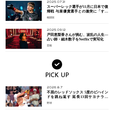
2025.07.31
スーパーレック選手が11月に日本で復
帰戦 与座優貴選手との激突に「すべ
ての技術を見せたい」
格闘技
2025.09.12
戸田恵梨香さんが挑む、波乱の人生―
占い師・細木数子をNetflixで実写化
芸能
PICK UP
2026.8.7
不屈のレッドソックス 5度のビハイン
ドを跳ね返す 延長13回サヨナラ勝
ち 吉田正尚選手も2安打1打点で貢献 4
野球
得点以上は驚異の28連勝