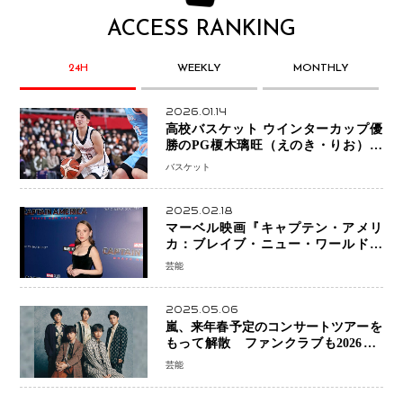
ACCESS RANKING
24H
WEEKLY
MONTHLY
2026.01.14
高校バスケット ウインターカップ優
勝のPG榎木璃旺（えのき・りお）が
プロの現場へ―。
バスケット
2025.02.18
マーベル映画『キャプテン・アメリ
カ：ブレイブ・ニュー・ワールド』
新ブラック・ウィドウ役のシラ・ハー
芸能
スとは！？
2025.05.06
嵐、来年春予定のコンサートツアーを
もって解散 ファンクラブも2026年5
月末で活動終了
芸能