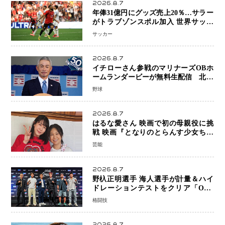
2026.8.7
年俸31億円にグッズ売上20％…サラー
がトラブゾンスポル加入 世界サッカ
ーは「五大リーグ一強」から新時代へ
サッカー
2026.8.7
イチローさん参戦のマリナーズOBホ
ームランダービーが無料生配信 北米
ならではの“魅せる興行”に世界が注目
野球
2026.8.7
はるな愛さん 映画で初の母親役に挑
戦 映画『となりのとらんす少女ちゃ
ん』11月7日公開 未来の自分との対話
芸能
を描く注目作
2026.8.7
野杁正明選手 海人選手が計量＆ハイ
ドレーションテストをクリア「ONE
SAMURAI 2」決戦へ万全の準備整う
格闘技
2026.8.7