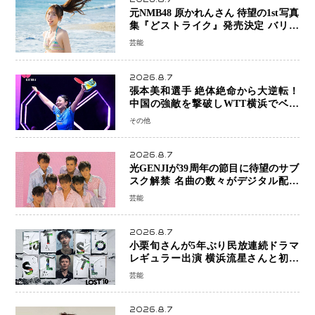
元NMB48 原かれんさん 待望の1st写真
集『どストライク』発売決定 バリで
魅せる25歳の新境地
芸能
2026.8.7
張本美和選手 絶体絶命から大逆転！
中国の強敵を撃破しWTT横浜でベス
ト8進出
その他
2026.8.7
光GENJIが39周年の節目に待望のサブ
スク解禁 名曲の数々がデジタル配信
へ 40周年へ向け1年間で全作品を順次
芸能
公開
2026.8.7
小栗旬さんが5年ぶり民放連続ドラマ
レギュラー出演 横浜流星さんと初共
演『LOST10』で異色バディ結成
芸能
2026.8.7