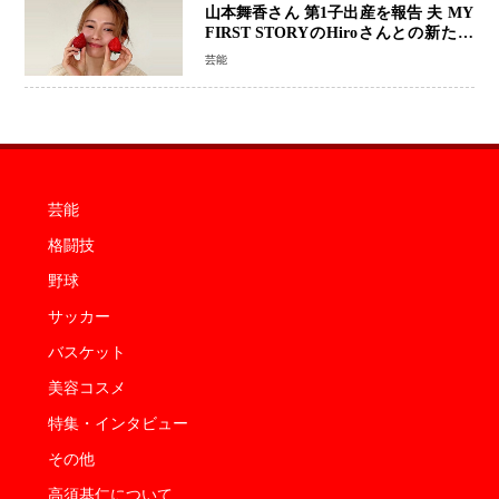
山本舞香さん 第1子出産を報告 夫 MY
FIRST STORYのHiroさんとの新たな
家族生活「母子ともに健康」
芸能
芸能
格闘技
野球
サッカー
バスケット
美容コスメ
特集・インタビュー
その他
高須基仁について