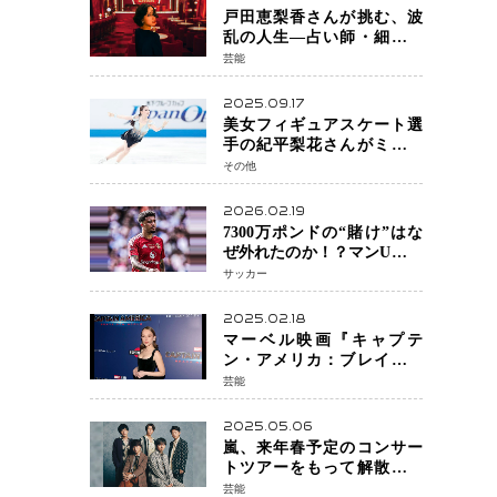
戸田恵梨香さんが挑む、波
乱の人生―占い師・細木数
子をNetflixで実写化
芸能
2025.09.17
美女フィギュアスケート選
手の紀平梨花さんがミラノ
五輪出場断念 中部選手権欠
その他
場を発表「安全最優先の判
断」
2026.02.19
7300万ポンドの“賭け”はな
ぜ外れたのか！？マンU、サ
ンチョをフリー放出
サッカー
へ・・・補強戦略の転換点
に
2025.02.18
マーベル映画『キャプテ
ン・アメリカ：ブレイブ・
ニュー・ワールド』 新ブラ
芸能
ック・ウィドウ役のシラ・
ハースとは！？
2025.05.06
嵐、来年春予定のコンサー
トツアーをもって解散 フ
ァンクラブも2026年5月末で
芸能