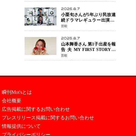
年へ向け1年間で全作品を順
次公開
2026.8.7
小栗旬さんが5年ぶり民放連
続ドラマレギュラー出演 横
浜流星さんと初共演
芸能
『LOST10』で異色バディ結
成
2026.8.7
山本舞香さん 第1子出産を報
告 夫 MY FIRST STORYの
Hiroさんとの新たな家族生
芸能
活「母子ともに健康」
瞬刊Mot'sとは
会社概要
広告掲載に関するお問い合わせ
プレスリリース掲載に関するお問い合わせ
情報提供について
プライバシーポリシー