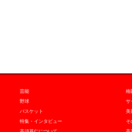
芸能
格
野球
サ
バスケット
美
特集・インタビュー
そ
高須基仁について
高