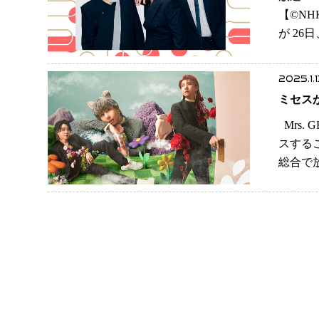
【©️N
が 26
2025.1.1
ミセス
Mrs.
スするこ
総合で放