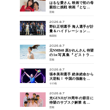
はるな愛さん 映画で初の母
親役に挑戦 映画『となりの
とらんす少女ちゃん』11月7
芸能
日公開 未来の自分との対話
を描く注目作
2026.8.7
野杁正明選手 海人選手が計
量＆ハイドレーションテス
トをクリア「ONE
格闘技
SAMURAI 2」決戦へ万全の
準備整う
2026.8.7
元NMB48 原かれんさん 待望
の1st写真集『どストライ
ク』発売決定 バリで魅せる
芸能
25歳の新境地
2026.8.7
張本美和選手 絶体絶命から
大逆転！ 中国の強敵を撃破
しWTT横浜でベスト8進出
その他
2026.8.7
光GENJIが39周年の節目に
待望のサブスク解禁 名曲の
数々がデジタル配信へ 40周
芸能