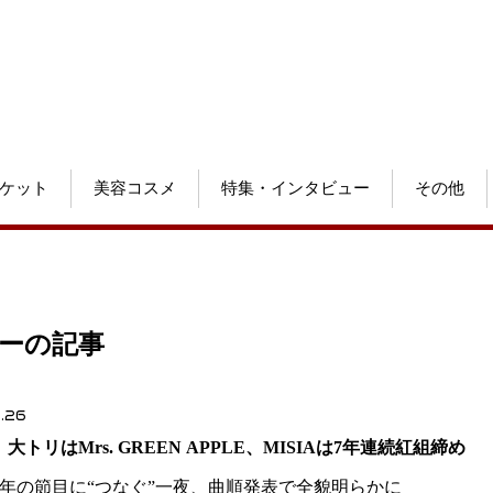
ケット
美容コスメ
特集・インタビュー
その他
ゴリーの記事
.26
大トリはMrs. GREEN APPLE、MISIAは7年連続紅組締め
00年の節目に“つなぐ”一夜、曲順発表で全貌明らかに