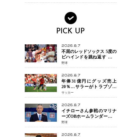
活動終了
PICK UP
2026.8.7
不屈のレッドソックス 5度の
ビハインドを跳ね返す 延長
13回サヨナラ勝ち 吉田正尚
野球
選手も2安打1打点で貢献 4得
点以上は驚異の28連勝
2026.8.7
年俸31億円にグッズ売上
20％…サラーがトラブゾン
スポル加入 世界サッカーは
サッカー
「五大リーグ一強」から新
時代へ
2026.8.7
イチローさん参戦のマリナ
ーズOBホームランダービー
が無料生配信 北米ならで
野球
はの“魅せる興行”に世界が
注目
2026.8.7