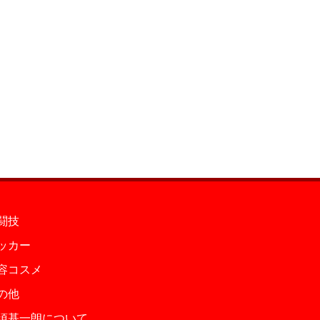
闘技
ッカー
容コスメ
の他
須基一朗について