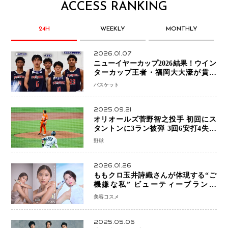
ACCESS RANKING
24H
WEEKLY
MONTHLY
2026.01.07
ニューイヤーカップ2026結果！ウイン
ターカップ王者・福岡大大濠が貫禄
V！ 東山は“背番号継承”で新たな物語
バスケット
を刻む
2025.09.21
オリオールズ菅野智之投手 初回にス
タントンに3ラン被弾 3回6安打4失点
で降板
野球
2026.01.26
ももクロ玉井詩織さんが体現する“ご
機嫌な私” ビューティーブランド
「iYON」が描く新しいスキンケア体
美容コスメ
験
2025.05.06