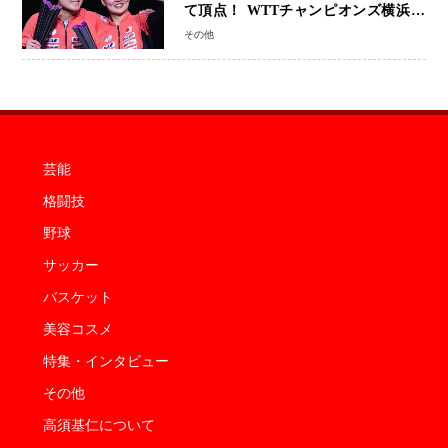
て頂点！ WTTチャンピオンズ横浜で
史上初の快挙 2人で約1264万円の優
その他
勝賞金
芸能
格闘技
野球
サッカー
バスケット
美容コスメ
特集・インタビュー
その他
高須基仁について