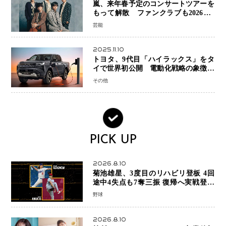
嵐、来年春予定のコンサートツアーを
もって解散 ファンクラブも2026年5
月末で活動終了
芸能
2025.11.10
トヨタ、9代目「ハイラックス」をタ
イで世界初公開 電動化戦略の象徴と
なるBEVモデルを初設定
その他
PICK UP
2026.8.10
菊池雄星、3度目のリハビリ登板 4回
途中4失点も7奪三振 復帰へ実戦登板
を重ねる
野球
2026.8.10