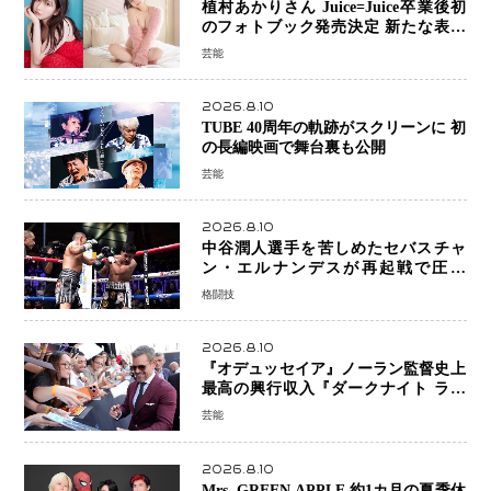
植村あかりさん Juice=Juice卒業後初
のフォトブック発売決定 新たな表現
者としての“今”を凝縮
芸能
2026.8.10
TUBE 40周年の軌跡がスクリーンに 初
の長編映画で舞台裏も公開
芸能
2026.8.10
中谷潤人選手を苦しめたセバスチャ
ン・エルナンデスが再起戦で圧巻
KO 2回で相手を沈める…次戦は亀田
格闘技
京之介
2026.8.10
『オデュッセイア』ノーラン監督史上
最高の興行収入『ダークナイト ライ
ジング』超え、世界で11億ドル突破
芸能
2026.8.10
Mrs. GREEN APPLE 約1カ月の夏季休