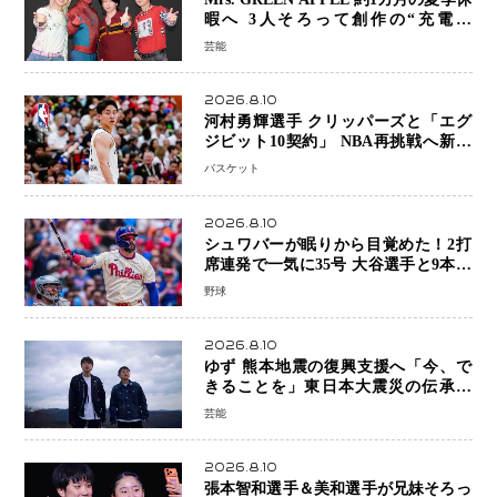
暇へ 3人そろって創作の“充電期
間”「自分らしいインプットを」
芸能
2026.8.10
河村勇輝選手 クリッパーズと「エグ
ジビット10契約」 NBA再挑戦へ新た
な一歩、八村塁選手との共闘にも期待
バスケット
2026.8.10
シュワバーが眠りから目覚めた！2打
席連発で一気に35号 大谷選手と9本差
に 本塁打王争いで単独トップ浮上
野球
2026.8.10
ゆず 熊本地震の復興支援へ「今、で
きることを」東日本大震災の伝承歌
「幾重」ライブ音源を配信、収益を全
芸能
額寄付
2026.8.10
張本智和選手＆美和選手が兄妹そろっ