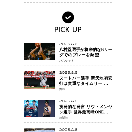
大惨事コメディ「DIGGER
ディガー」始動
PICK UP
2026.8.6
八村塁選手が将来的なBリー
グでのプレーを熱望「一つ
の夢ですね」スター帰還が
バスケット
リーグ価値を押し上げる可
能性
2026.8.6
ヌートバー選手 新天地初安
打は貴重なタイムリー 本拠
地ファンが大歓声 笑顔で歓
野球
喜
2026.8.6
挑発的な発言 リウ・メンヤ
ン選手 世界最高峰ONEで浮
き彫りになる 日本キックボ
格闘技
クシングが直面する“技術
戦”の現在地
2026.8.6