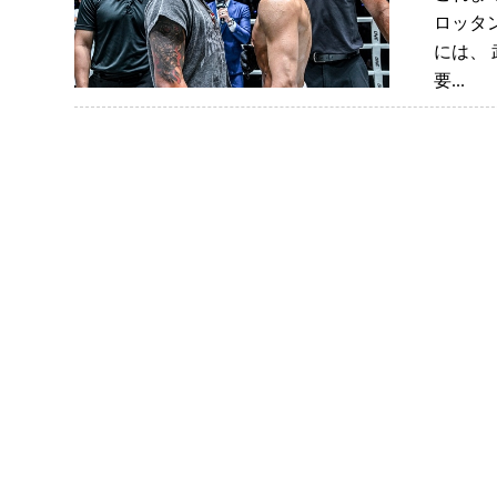
ロッタ
には、 
要...