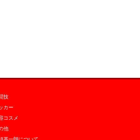
闘技
ッカー
容コスメ
の他
須基一朗について