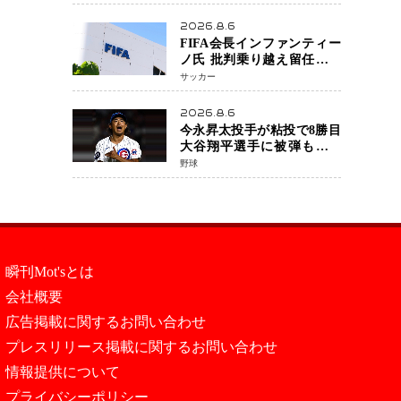
戦決定 「完全決着」に世
界中のファンが熱狂 マネ
2026.8.6
ル・ケイプの王座挑戦は再
FIFA会長インファンティー
び遠のく
ノ氏 批判乗り越え留任決定
世界最大級のスポーツ組織
サッカー
を支える「権威」は揺るが
ず ・・・謝罪と改革姿勢
2026.8.6
今永昇太投手が粘投で8勝目
大谷翔平選手に被弾も「穴
がない打者」と脱帽
野球
瞬刊Mot'sとは
会社概要
広告掲載に関するお問い合わせ
プレスリリース掲載に関するお問い合わせ
情報提供について
プライバシーポリシー