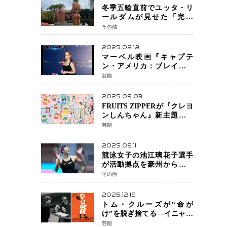
冬季五輪直前でユッタ・リ
ールダムが見せた「完成
形」転倒と涙を越えて─ミラ
その他
ノで金を狙うオランダ女王
の現在地
2025.02.18
マーベル映画『キャプテ
ン・アメリカ：ブレイブ・
ニュー・ワールド』 新ブラ
芸能
ック・ウィドウ役のシラ・
ハースとは！？
2025.09.03
FRUITS ZIPPERが『クレヨ
ンしんちゃん』新主題歌を
担当
芸能
2025.09.11
競泳女子の池江璃花子選手
が活動拠点を豪州から日本
へ！ 豪州での挑戦を糧に、
その他
28年ロサンゼルス五輪へ再
始動
2025.12.19
トム・クルーズが“命が
け”を脱ぎ捨てる―イニャリ
トゥ監督と挑む前代未聞の
芸能