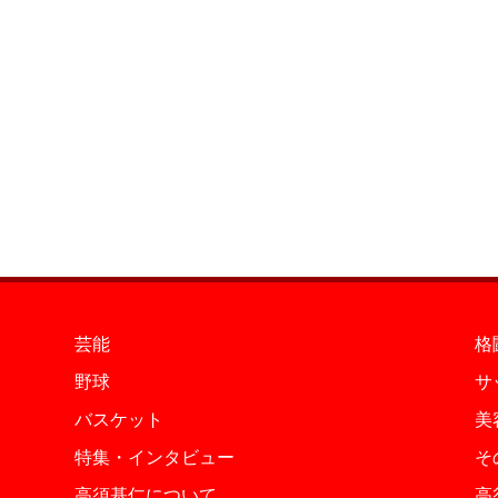
芸能
格
野球
サ
バスケット
美
特集・インタビュー
そ
高須基仁について
高