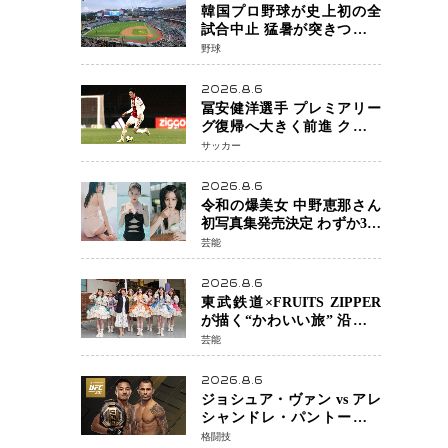
韓国プロ野球が史上初の全
試合中止 猛暑が突きつけた
「屋外スポーツの限界」 日
野球
本発のドーム型施設時代へ
2026.8.6
冨安健洋選手 プレミアリー
グ復帰へ大きく前進 クリス
タルパレス加入目前 メディ
サッカー
カルチェックも通過
2026.8.6
令和の爆美女 中野恵那さん
初写真集発売決定 わずか3日
で2560万インプレッション
芸能
を記録した話題の美貌を凝
縮
2026.8.6
東武鉄道×FRUITS ZIPPER
が描く“かわいい旅” 沿線を
舞台にした「TOBU KAWAII
芸能
PROJECT」が開幕
2026.8.6
ジョシュア・ヴァン vs アレ
シャンドレ・パントージャ
UFC331メインイベントで再
格闘技