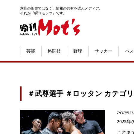
意見の衝突ではなく、情報の共有を選ぶメディア。
それが『瞬刊モッツ』です。
芸能
格闘技
野球
サッカー
バス
＃武尊選手 ＃ロッタン カテゴ
2025.1.
202
これま