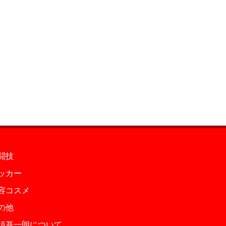
闘技
ッカー
容コスメ
の他
須基一朗について