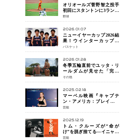
オリオールズ菅野智之投手
初回にスタントンに3ラン被
弾 3回6安打4失点で降板
野球
2026.01.07
ニューイヤーカップ2026結
果！ウインターカップ王
者・福岡大大濠が貫禄V！
バスケット
東山は“背番号継承”で新た
な物語を刻む
2026.01.28
冬季五輪直前でユッタ・リ
ールダムが見せた「完成
形」転倒と涙を越えて─ミラ
その他
ノで金を狙うオランダ女王
の現在地
2025.02.18
マーベル映画『キャプテ
ン・アメリカ：ブレイブ・
ニュー・ワールド』 新ブラ
芸能
ック・ウィドウ役のシラ・
ハースとは！？
2025.12.19
トム・クルーズが“命が
け”を脱ぎ捨てる―イニャリ
トゥ監督と挑む前代未聞の
芸能