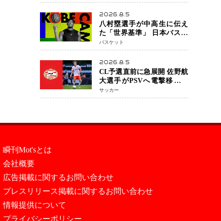
い」 トレード報道にも冷
静な姿勢
2026.8.5
八村塁選手が中高生に伝え
た「世界基準」 日本バスケ
ットボール界の未来を変え
バスケット
る“練習の質”という哲学
2026.8.5
CL予選直前に急展開 佐野航
大選手がPSVへ電撃移籍目
前 移籍金は最大約31億円 5
サッカー
年契約締結へ
瞬刊Mot'sとは
会社概要
広告掲載に関するお問い合わせ
プレスリリース掲載に関するお問い合わせ
情報提供について
プライバシーポリシー