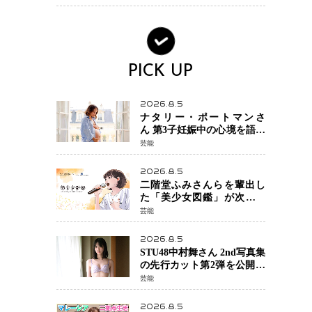
大惨事コメディ「DIGGER
ディガー」始動
PICK UP
2026.8.5
ナタリー・ポートマンさ
ん 第3子妊娠中の心境を語る
「嗅覚がとても敏感に」マ
芸能
タニティフォトも公開
2026.8.5
二階堂ふみさんらを輩出し
た「美少女図鑑」が次世代
歌姫を発掘 エイベックスと
芸能
「美少女歌祭2026」開催決
定 福岡審査を初導入で全
2026.8.5
国規模へ
STU48中村舞さん 2nd写真集
の先行カット第2弾を公開
北海道ロケで見せた“大人の
芸能
魅力”と新たな挑戦
2026.8.5