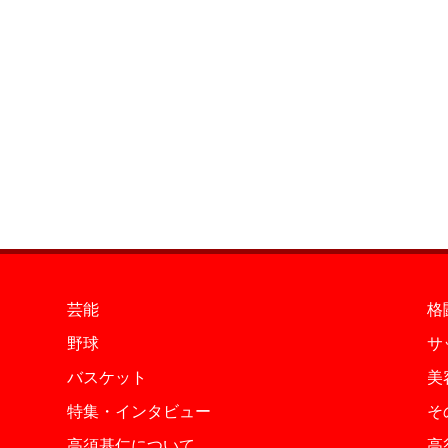
芸能
格
野球
サ
バスケット
美
特集・インタビュー
そ
高須基仁について
高