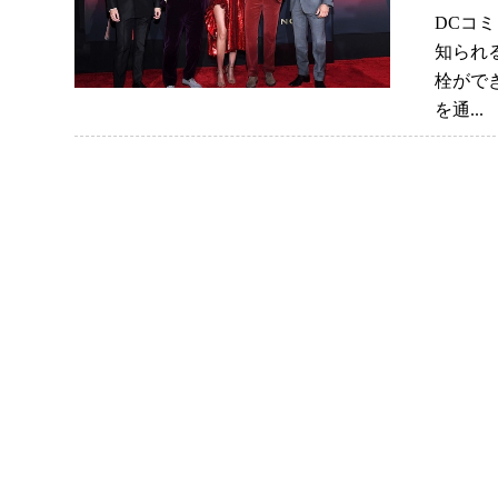
DCコ
知られ
栓がで
を通..