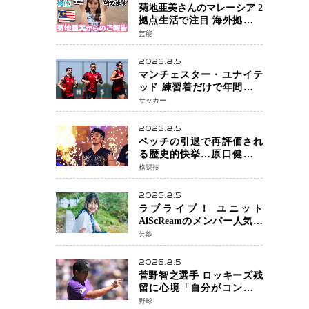
菊地亜美さんのマレーシア 2
拠点生活で注目 海外拠点化
による「芸能活動と税務」
芸能
の関係とは
2026.8.5
マンチェスター・ユナイテ
ッド 練習着だけで年間約42
億円の巨額収入 世界最高
サッカー
額級スポンサー契約が示す
サッカーの圧倒的な価値
2026.8.5
ペッチの引退で再評価され
る歴史的快挙…原口健飛選
手が証明した「最後に勝ち
格闘技
切る力」
2026.8.5
ラブライブ！ ユニット
AiScReamのメンバー人気声
優 遠藤璃菜さん 待望の1st写
芸能
真集が10月6日発売決定！ 沖
縄ロケで魅せる等身大の姿
2026.8.5
から大人びた表情まで収録
菅野智之選手 ロッキーズ残
留に心境「自分がコントロ
ールできることではな
野球