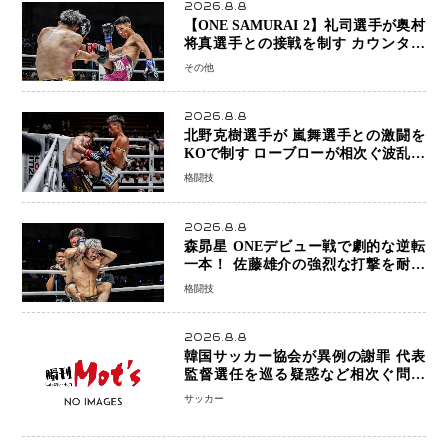
2026.8.8
【ONE SAMURAI 2】礼司選手が奥村
将真選手との接戦を制す カウンター
と正確な打撃で判定勝利
その他
2026.8.8
北野克樹選手が 嵐舞選手との激闘を
KOで制す ローブローが相次ぐ波乱の
展開…涙の勝利「生まれてくる娘のた
格闘技
めに750万円を使いたい」
2026.8.8
森昴星 ONEデビュー戦で劇的な逆転
一本！ 佐藤雄介の強烈な打撃を耐え
抜き、リアネイキッドチョークで勝利
格闘技
2026.8.8
韓国サッカー協会が異例の謝罪 代表
監督選任を巡る疑惑など相次ぐ問題
「組織の刷新」誓う
サッカー