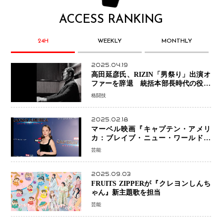
ACCESS RANKING
24H
WEEKLY
MONTHLY
2025.04.19
高田延彦氏、RIZIN「男祭り」出演オ
ファーを辞退 統括本部長時代の役目
「すでに終えています」と明言
格闘技
2025.02.18
マーベル映画『キャプテン・アメリ
カ：ブレイブ・ニュー・ワールド』
新ブラック・ウィドウ役のシラ・ハー
芸能
スとは！？
2025.09.03
FRUITS ZIPPERが『クレヨンしんち
ゃん』新主題歌を担当
芸能