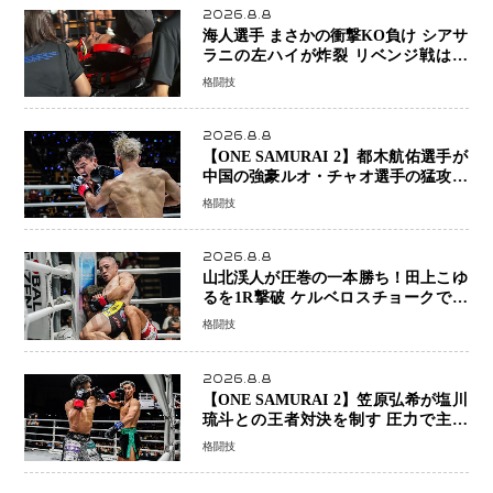
2026.8.8
海人選手 まさかの衝撃KO負け シアサ
ラニの左ハイが炸裂 リベンジ戦は一
瞬で決着
格闘技
2026.8.8
【ONE SAMURAI 2】都木航佑選手が
中国の強豪ルオ・チャオ選手の猛攻を
受けながらも的確な攻撃で応戦 最後
格闘技
まで打ち合うも判定でチャオに軍配
2026.8.8
山北渓人が圧巻の一本勝ち！田上こゆ
るを1R撃破 ケルベロスチョークで存
在感を示す
格闘技
2026.8.8
【ONE SAMURAI 2】笠原弘希が塩川
琉斗との王者対決を制す 圧力で主導
権を握り判定勝利
格闘技