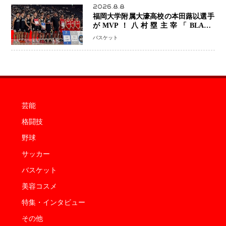
2026.8.8
福岡大学附属大濠高校の本田蕗以選手
がMVP！八村塁主宰「BLACK
SAMURAI SUMMIT 2026」で存在
バスケット
感 NBAへの夢へ大きな一歩「自信に
なった」
芸能
格闘技
野球
サッカー
バスケット
美容コスメ
特集・インタビュー
その他