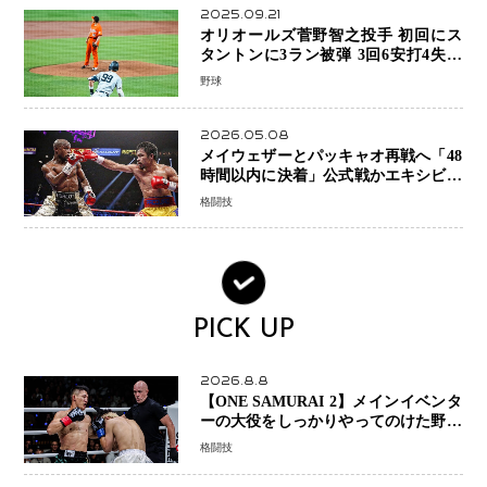
2025.09.21
オリオールズ菅野智之投手 初回にス
タントンに3ラン被弾 3回6安打4失点
で降板
野球
2026.05.08
メイウェザーとパッキャオ再戦へ「48
時間以内に決着」公式戦かエキシビシ
ョンか混迷続く
格闘技
PICK UP
2026.8.8
【ONE SAMURAI 2】メインイベンタ
ーの大役をしっかりやってのけた野杁
正明が衝撃のリベンジ！ リウ・メン
格闘技
ヤンを1R・2分59秒KO、左カウンタ
ーで完全決着