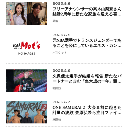
2026.8.8
フリーアナウンサーの高木由梨奈さん
結婚2周年に新たな家族を迎える喜び
を報告 夫・岸田タツヤさんと連名
芸能
「夫婦ともに幸せに感じています」
2026.8.8
元NBA選手でトランスジェンダーであ
ることを公にしているエネス・カンタ
ーがWNBAドラフト参戦を表明「参加
バスケット
資格を満たしている」異例の挑戦、そ
の背景に女子スポーツを巡る議論
2026.8.8
久保優太選手が結婚を報告 新たなパ
ートナーと歩む「集大成の一年」競技
生活を支える存在に感謝
格闘技
2026.8.7
ONE SAMURAI-2- 大会直前に起きた
計量の波紋 笠原弘希ら注目ファイタ
ーは契約体重で決戦へ、山本歩夢と平
格闘技
山諒選手戦は中止に