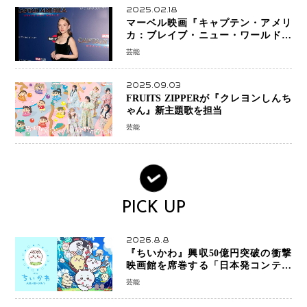
2025.02.18
マーベル映画『キャプテン・アメリ
カ：ブレイブ・ニュー・ワールド』
新ブラック・ウィドウ役のシラ・ハー
芸能
スとは！？
2025.09.03
FRUITS ZIPPERが『クレヨンしんち
ゃん』新主題歌を担当
芸能
PICK UP
2026.8.8
『ちいかわ』興収50億円突破の衝撃
映画館を席巻する「日本発コンテン
ツ」の強さ スパイダーマン、モアナ
芸能
ら世界級作品と並ぶ存在感