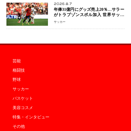
2026.8.7
年俸31億円にグッズ売上20％…サラー
がトラブゾンスポル加入 世界サッカ
ーは「五大リーグ一強」から新時代へ
サッカー
芸能
格闘技
野球
サッカー
バスケット
美容コスメ
特集・インタビュー
その他