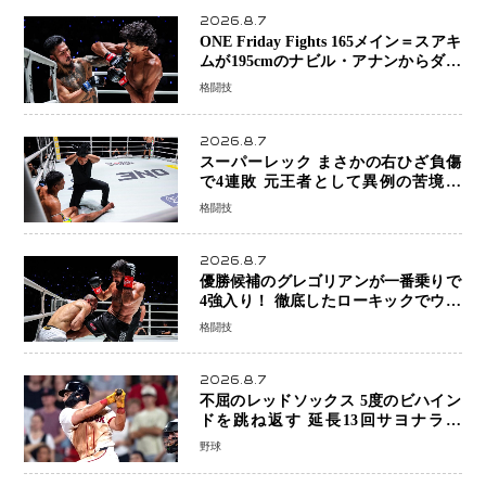
2026.8.7
ONE Friday Fights 165メイン＝スアキ
ムが195cmのナビル・アナンからダウ
ン奪取！猛反撃を耐え抜き判定勝利、
格闘技
8連勝を達成
2026.8.7
スーパーレック まさかの右ひざ負傷
で4連敗 元王者として異例の苦境…
「アクシデント」でも消えない危険信
格闘技
号
2026.8.7
優勝候補のグレゴリアンが一番乗りで
4強入り！ 徹底したローキックでウス
ビャンを攻略、判定勝利
格闘技
2026.8.7
不屈のレッドソックス 5度のビハイン
ドを跳ね返す 延長13回サヨナラ勝
ち 吉田正尚選手も2安打1打点で貢献 4
野球
得点以上は驚異の28連勝