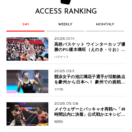
ACCESS RANKING
24H
WEEKLY
MONTHLY
2026.01.14
高校バスケット ウインターカップ優
勝のPG榎木璃旺（えのき・りお）が
プロの現場へ―。
バスケット
2025.09.11
競泳女子の池江璃花子選手が活動拠点
を豪州から日本へ！ 豪州での挑戦を
糧に、28年ロサンゼルス五輪へ再始動
その他
2026.05.08
メイウェザーとパッキャオ再戦へ「48
時間以内に決着」公式戦かエキシビシ
ョンか混迷続く
格闘技