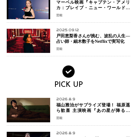
マーベル映画『キャプテン・アメリ
カ：ブレイブ・ニュー・ワールド』
新ブラック・ウィドウ役のシラ・ハー
芸能
スとは！？
2025.09.12
戸田恵梨香さんが挑む、波乱の人生―
占い師・細木数子をNetflixで実写化
芸能
PICK UP
2026.8.9
福山雅治がサプライズ登場！ 福原遥
ら歓喜 主演映画『あの星が降る丘
で、君とまた出会いたい。』舞台あい
芸能
さつで大歓声
2026.8.9