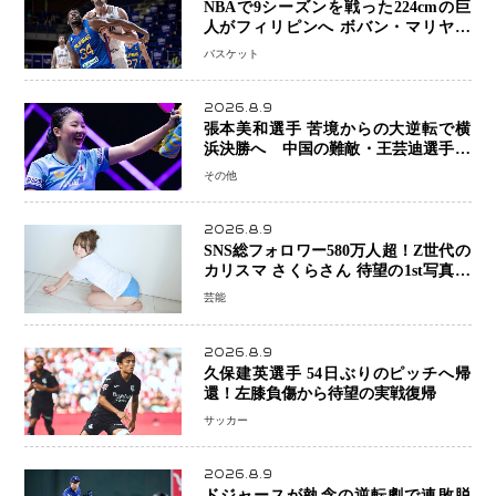
NBAで9シーズンを戦った224cmの巨
人がフィリピンへ ボバン・マリヤノ
ビッチ ジョーンズカップで新たな挑
バスケット
戦
2026.8.9
張本美和選手 苦境からの大逆転で横
浜決勝へ 中国の難敵・王芸迪選手を
撃破「ここからまた行くぞ」兄・智和
その他
選手との兄妹Vにも期待
2026.8.9
SNS総フォロワー580万人超！Z世代の
カリスマ さくらさん 待望の1st写真集
が11月5日発売決定 沖縄で“今しか残
芸能
せない姿”を撮影
2026.8.9
久保建英選手 54日ぶりのピッチへ帰
還！左膝負傷から待望の実戦復帰
サッカー
2026.8.9
ドジャースが執念の逆転劇で連敗脱