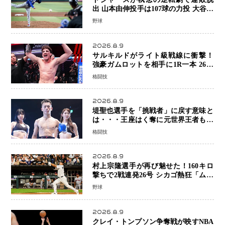
出 山本由伸投手は107球の力投 大谷翔
平選手が延長10回に勝利を呼び込む一
野球
打！
2026.8.9
サルキルドがライト級戦線に衝撃！
強豪ガムロットを相手に1R一本 26歳
の豪州の新星が「トップ戦線」へ名乗
格闘技
り
2026.8.9
堤聖也選手を「挑戦者」に戻す意味と
は・・・王座はく奪に元世界王者も疑
問符 見たいのは井上拓真選手、那須
格闘技
川天心選手との交錯
2026.8.9
村上宗隆選手が再び魅せた！160キロ
撃ちで2戦連発26号 シカゴ熱狂「ムネ
はスターだ」米ファンの人気も急上昇
野球
2026.8.9
クレイ・トンプソン争奪戦が映すNBA