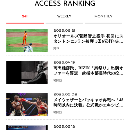
ACCESS RANKING
24H
WEEKLY
MONTHLY
2025.09.21
オリオールズ菅野智之投手 初回にス
タントンに3ラン被弾 3回6安打4失点
で降板
野球
2025.04.19
高田延彦氏、RIZIN「男祭り」出演オ
ファーを辞退 統括本部長時代の役目
「すでに終えています」と明言
格闘技
2026.05.08
メイウェザーとパッキャオ再戦へ「48
時間以内に決着」公式戦かエキシビシ
ョンか混迷続く
格闘技
2025.02.18