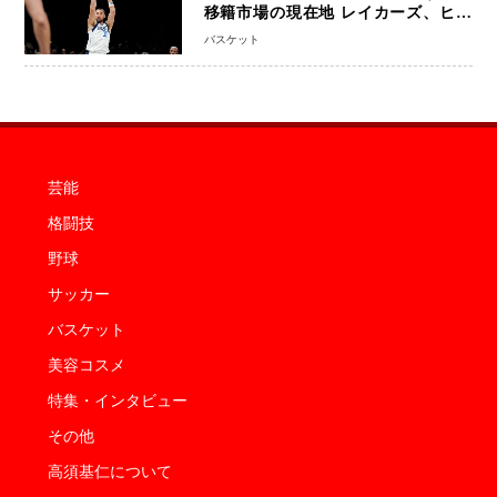
移籍市場の現在地 レイカーズ、ヒー
トが注目する36歳の名シューターをマ
バスケット
ーベリックスが簡単に手放せない理由
芸能
格闘技
野球
サッカー
バスケット
美容コスメ
特集・インタビュー
その他
高須基仁について