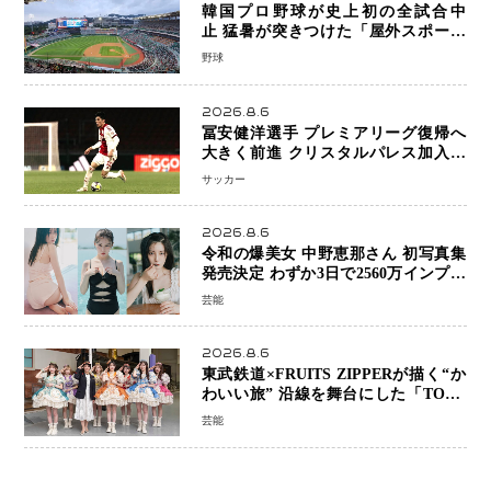
韓国プロ野球が史上初の全試合中
止 猛暑が突きつけた「屋外スポーツ
の限界」 日本発のドーム型施設時代
野球
へ
2026.8.6
冨安健洋選手 プレミアリーグ復帰へ
大きく前進 クリスタルパレス加入目
前 メディカルチェックも通過
サッカー
2026.8.6
令和の爆美女 中野恵那さん 初写真集
発売決定 わずか3日で2560万インプレ
ッションを記録した話題の美貌を凝縮
芸能
2026.8.6
東武鉄道×FRUITS ZIPPERが描く“か
わいい旅” 沿線を舞台にした「TOBU
KAWAII PROJECT」が開幕
芸能