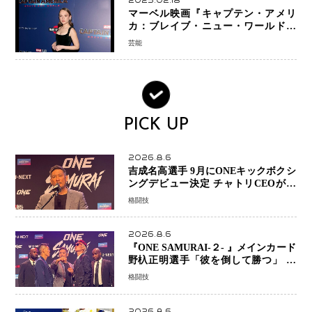
2025.02.18
マーベル映画『キャプテン・アメリ
カ：ブレイブ・ニュー・ワールド』
新ブラック・ウィドウ役のシラ・ハー
芸能
スとは！？
PICK UP
2026.8.6
吉成名高選手 9月にONEキックボクシ
ングデビュー決定 チャトリCEOがサ
プライズ発表 2カ月連続参戦へ
格闘技
2026.8.6
『ONE SAMURAI-２- 』メインカード
野杁正明選手「彼を倒して勝つ」 リ
ウ・メンヤンとの因縁に決着へ 再起
格闘技
を懸けたONEフェザー級トーナメント
初戦
2026.8.6