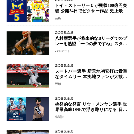
トイ・ストーリー５が興収100億円突
破 公開34日でピクサー作品 史上最速
日本歴代シリーズ最高更新も目前
芸能
2026.8.6
八村塁選手が将来的なBリーグでのプ
レーを熱望「一つの夢ですね」スター
帰還がリーグ価値を押し上げる可能性
バスケット
2026.8.6
ヌートバー選手 新天地初安打は貴重
なタイムリー 本拠地ファンが大歓声
笑顔で歓喜
野球
2026.8.6
挑発的な発言 リウ・メンヤン選手 世
界最高峰ONEで浮き彫りになる 日本
キックボクシングが直面する“技術
格闘技
戦”の現在地
2026.8.6