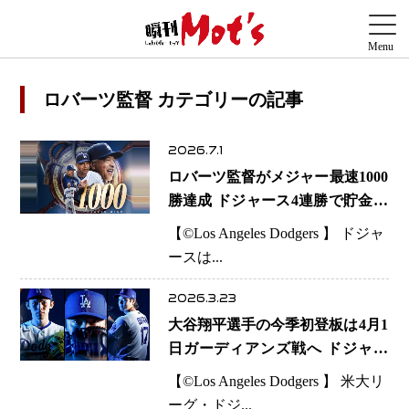
ロバーツ監督 カテゴリーの記事
2026.7.1
ロバーツ監督がメジャー最速1000
勝達成 ドジャース4連勝で貯金26
大谷翔平選手は1安打2出塁で節目
【©️Los Angeles Dodgers 】 ドジャ
の白星に貢献
ースは...
2026.3.23
大谷翔平選手の今季初登板は4月1
日ガーディアンズ戦へ ドジャー
ス日本人トリオ“夢の3連戦”実現
【©️Los Angeles Dodgers 】 米大リ
の可能性
ーグ・ドジ...